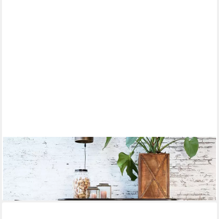
CHIC ANTIQUE
Barschrank Vintage Hausbar Barwagen Barschrank Barclay
Industrial auf Rädern
649,00 €
lieferbar - in 7-9 Werktagen bei dir