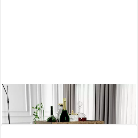
FREIRAUM
Servierwagen Home Bar, auf Rollen, Old-Wood Vintage Dekor /
Betonoptik - 60x88,5x40cm (B/H/T)
159,95 €
lieferbar - in 4-5 Werktagen bei dir