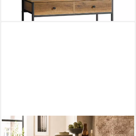
-42%
lieferbar - in 3-4 Werktagen bei dir
CHIC ANTIQUE
Servierwagen Küchentrolley Gaston Metall Rollen
ab 249,90 €