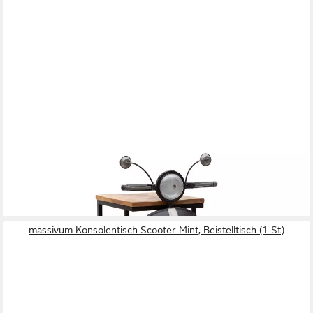
MASSIVUM
Konsolentisch Scooter Black, Beistelltisch (1-St)
299,00 €
lieferbar - in 3-4 Werktagen bei dir
massivum Konsolentisch Scooter Mint, Beistelltisch (1-St)