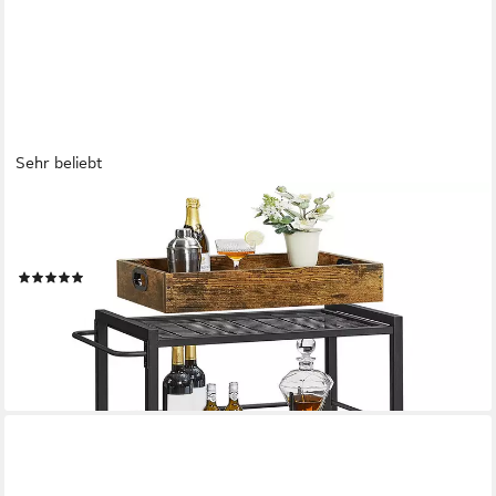
Sehr beliebt
VASAGLE
Servierwagen, Küchenwagen mit abnehmbarem Tablett, Rollen,
vintage
(95)
49,99 €
UVP
79,84 €
-37%
lieferbar - in 4-5 Werktagen bei dir