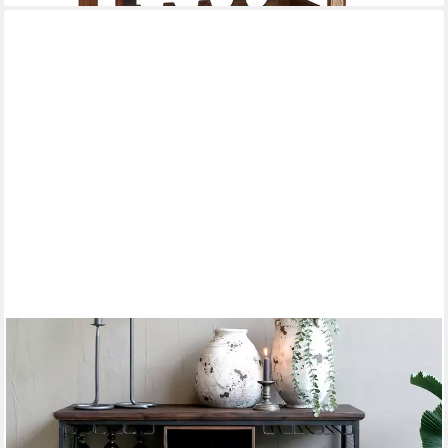
CHIC ANTIQUE
Servierwagen Vintage Hausbar Barwagen Barschrank Old Barn
Industrial auf Rädern
ab 529,00 €
lieferbar - in 7-9 Werktagen bei dir