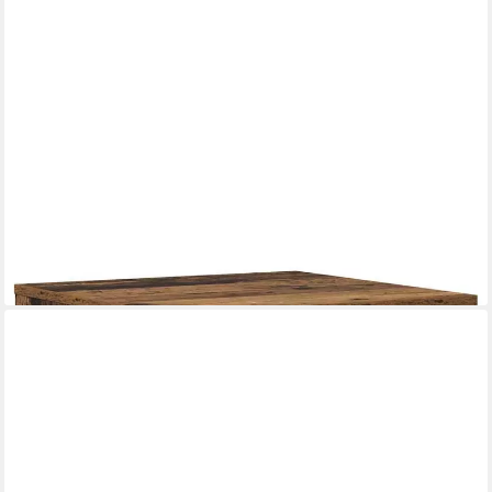
VIDAXL
Beistelltisch Beistelltisch mit Rädern Altholz 50,5 x 50 x 30 cm
(1-St)
ab 76,99 €
lieferbar - in 4-5 Werktagen bei dir