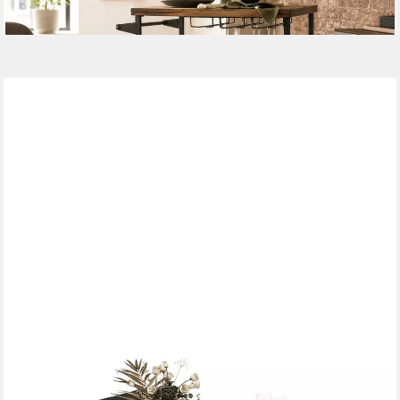
lieferbar - in 2-3 Werktagen bei dir
COSTWAY
Beistelltisch, mit Rollen, Servierwagen mit Ablagefläche &