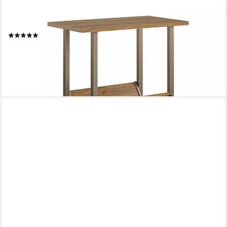
LOFT24
Beistelltisch Regal - Ablagetisch Akzentisch Sofatisch Nachttisch
Wohnzimmertisch, mit Ablage für Zeitschriften Metallgestell
(2)
94,99 €
119,99 €
-21%
lieferbar - in 4-5 Werktagen bei dir