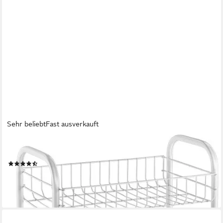
Sehr beliebt
Fast ausverkauft
METALTEX
Rollwagen Siena, (1 St), 3 Etagen, 4 Lenkrollen
(35)
ab 19,98 €
UVP
23,99 €
-17%
lieferbar - in 3-4 Werktagen bei dir