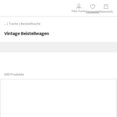
Mein Konto
Merkzettel
Warenkorb
…
Tische
Beistelltische
Vintage Beistellwagen
500 Produkte