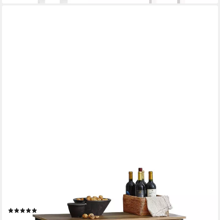
SOBUY
Küchenwagen FKW112, Sideboard Beistelltisch mit 2 Schubladen
Nischenwagen, Servierwagen Küchenregal mit 4 Rollen
Kücheninsel Flurschrank
(3)
109,95 €
189,95 €