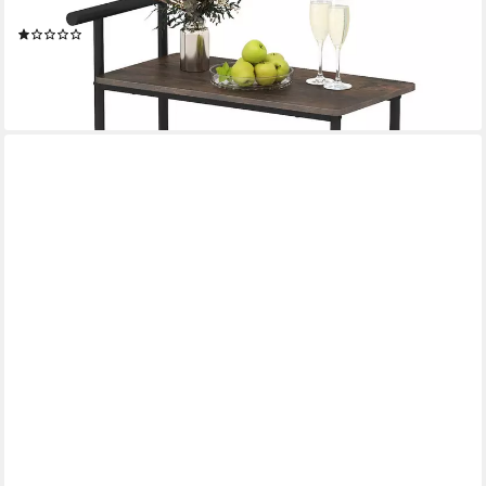
Drahtkorb
(1)
67,99 €
UVP
94,99 €
-28%
lieferbar - in 3-4 Werktagen bei dir