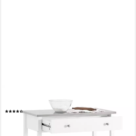
SOBUY
Küchenwagen FKW47, Sideboard Flurschrank Servierwagen mit
Edelstahlplatte
(35)
109,95 €
205,95 €
-47%
lieferbar - in 2-3 Werktagen bei dir