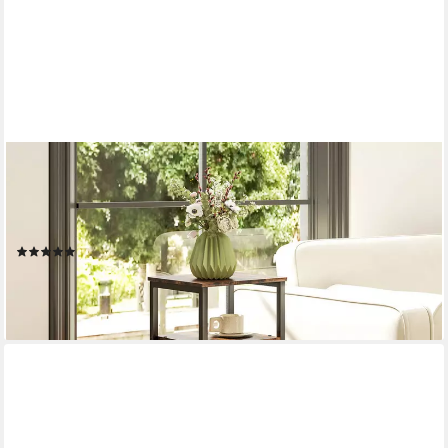
HOMCOM
Beistelltisch im industriell Design, mit verstellbar Regal
(Couchtisch, 1-St., Kaffeetisch), für Wohnzimmer, Schlafzimmer,
34 x 30 x 80 cm, Rustikales Braun
(2)
45,99 €
UVP
93,90 €
-51%
lieferbar - in 2-3 Werktagen bei dir