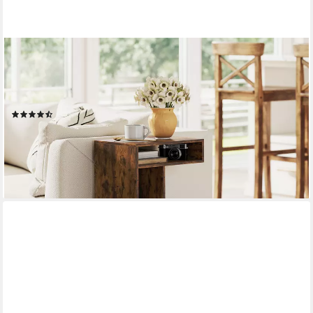
HOMCOM
Beistelltisch Nachttisch, Couchtisch mit 4 Regalen, Rollen (C-
förmig Wohnzimmertisch, 1-St., Laptoptisch), für Wohnzimmer
Schlafzimmer 40 x 30 x 69 cm Rustikal-Braun
(13)
28,99 €
UVP
73,90 €
-61%
lieferbar - in 2-3 Werktagen bei dir