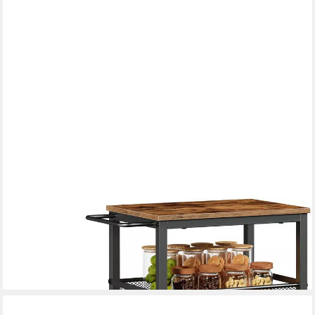
HOOBRO
Servierwagen Servierwagen mit Rollen und Verstellbaren Füßen,
Rollwagen mit Zaun
54,90 €
lieferbar - in 6-7 Werktagen bei dir