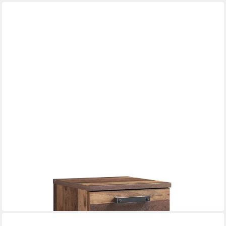
FREIRAUM
Regalwagen Celon, 40 x 56.4 x 41.6 cm (B/H/T)
124,95 €
lieferbar - in 4-5 Werktagen bei dir