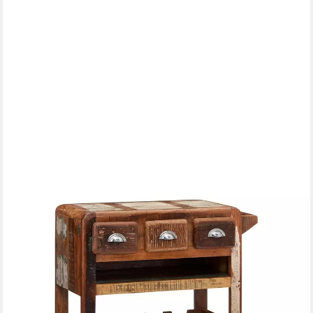
MASSIVMOEBEL24
Servierwagen FREEZY, (mit Rollen Altholz 78x48x85
mehrfarbig FREEZY #31), mit Rollen Altholz 78x48x85
mehrfarbig FREEZY #31
399,90 €
UVP
469,90 €
-15%
lieferbar - in 5-6 Werktagen bei dir