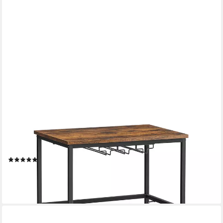
VASAGLE
Beistellwagen Küchenwagen, Weinglashalter, Flaschenhalter,
Küchenwagen mit Weinglashalter, Rollen, 40 x 60 x 82 cm
(16)
35,99 €
UVP
65,56 €
-45%
lieferbar - in 4-5 Werktagen bei dir