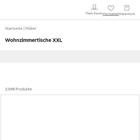
Mein Konto
Merkzettel
Warenkorb
Startseite
Möbel
Wohnzimmertische XXL
2.948 Produkte