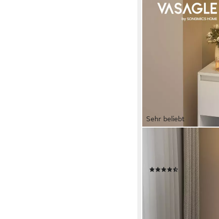
Sehr beliebt
VASAGLE
Nachttisch schmal Beis
Beleuchtung,Touch-St
(137)
ab 34,32 €
UVP
42,99 
-20%
lieferbar - in 4-5 Werktag