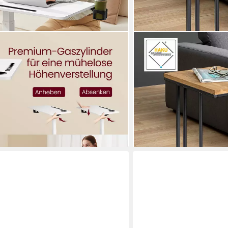
HAKU
sch mit Rollen, mobiler Stehtisch,
Beistelltisch Sofatisch, W
etränkehalter, Schlitz
- aus Massivholz Braun B
114,66 €
UVP
158,95 €
-28%
lieferbar - in 2-3 Werktagen be
en bei dir