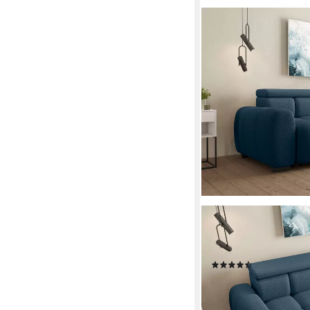
99ROOMS
Big-Sofa Alessio, Sofa,
Sitztiefenverstellung
(31)
1.089,00 €
UVP
2.179,0
-50%
lieferbar in 5 Wochen