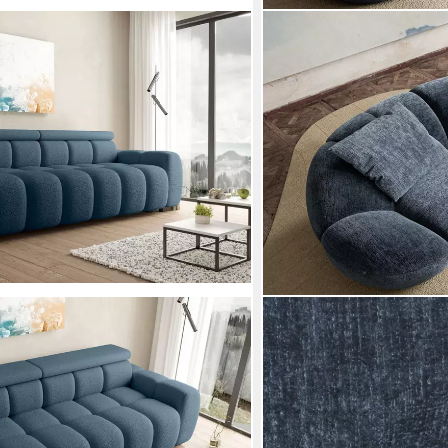
DELIFE
 Big-Sofa, mit elektrischer
Big-Sofa Lunna, Chenille 
1.999,90 €
, Bezug: Boucle ABRIAMO
UVP
2.599,90 €
-23%
0 €
lieferbar - in 5-6 Werktagen be