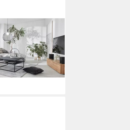
legere Polsterung B/T/H:
 Zeitloses und stylisches
 Breitcord