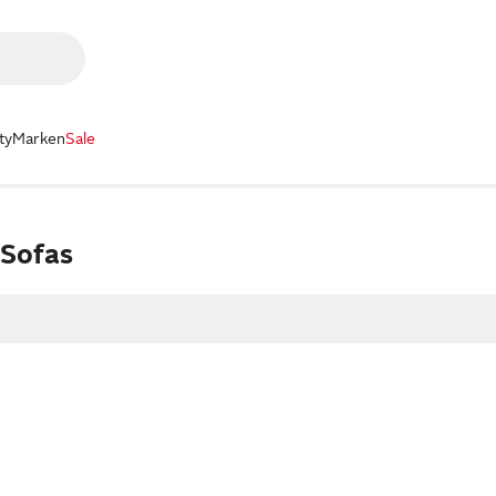
ty
Marken
Sale
 Sofas