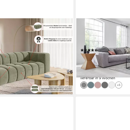
ON
HOME AFFAIRE
LE Design-Sofa mit Steppung,
Big-Sofa Enisa, bequeme, 
46 cm, 4-Sitzer mit
290/127/85 cm, Mega Sofa,
L Sitztiefe 63 cm
Loungemöbel, in Fein- und
(85)
1.589,99 €
UVP
2.433,00 €
-35%
lieferbar in 9 Wochen
+5