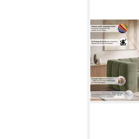
HOMSY BY ANA JOHNS
Big-Sofa »L« BOUBEL
Bubble-Optik, Breite 2
Wellenunterfederung, 
1.149,99 €
1.174,39 €
-2%
lieferbar in 6 Wochen
+3