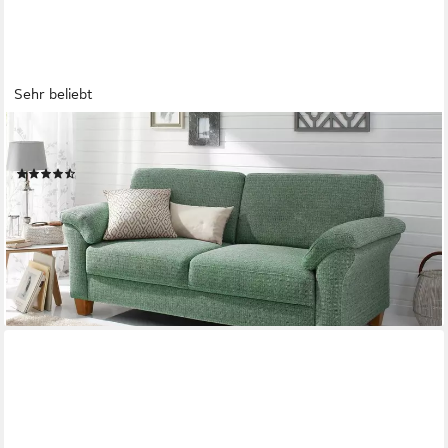
Sehr beliebt
OTTO HOME
2-Sitzer Borkum, B: 156cm, mit Federkern
(56)
829,99 €
UVP
1.329,00 €
-38%
lieferbar in 5 Wochen
+3