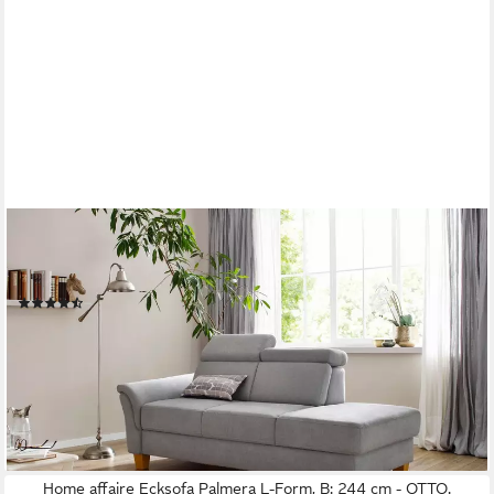
OTTO HOME
Recamiere Conville, incl. Kopfteilverstellung, Federkern,
wahlweise mit Bettkasten
(7)
ab 799,99 €
UVP
1.299,00 €
-38%
lieferbar in 5 Wochen
+3
Home affaire Ecksofa Palmera L-Form, B: 244 cm - OTTO.