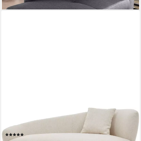
OTTO HOME
Chaiselongue Olivia, Nierenform-Sofa mit Zierkissen im
Originalbezug
(6)
549,99 €
UVP
995,00 €