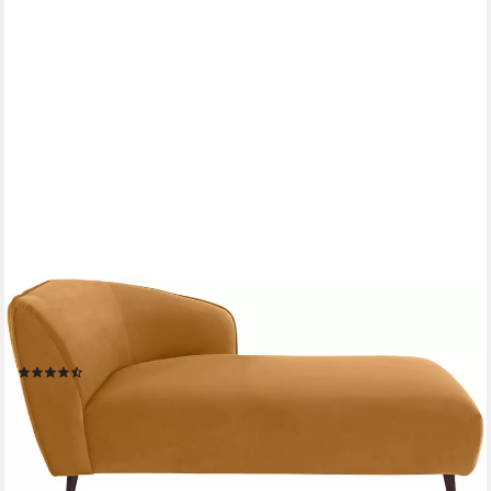
HOME AFFAIRE
Recamiere Oradea, mit eleganter Steppung auf Rückseite der
Rückenlehne
(4)
659,99 €
lieferbar in 6 Wochen