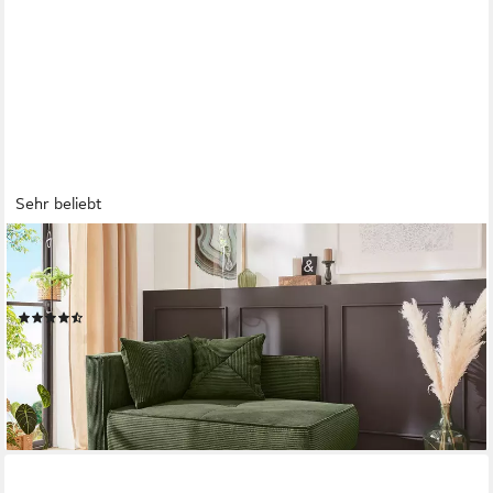
Sehr beliebt
JOCKENHÖFER GRUPPE
Recamiere Rex, B: 155 cm, Liegefl. 88x200 cm, mit
Schlaffunktion, Bettkasten & Zierkissen, Federkern
(138)
399,99 €
UVP
599,99 €
-33%
lieferbar in 4 Wochen
+3