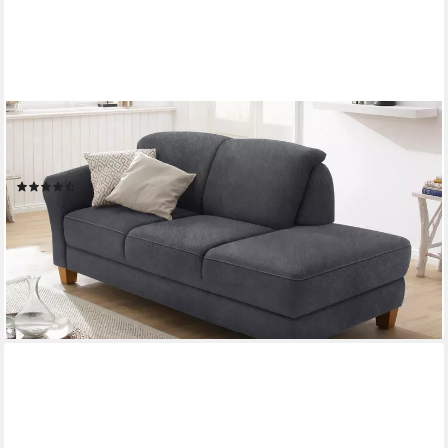
OTTO HOME
Recamiere Gotland, wahlweise Armlehne links oder rechts, in
drei Bezugsqualitäten
(75)
749,99 €
UVP
1.189,00 €
-37%
lieferbar in 5 Wochen
+1