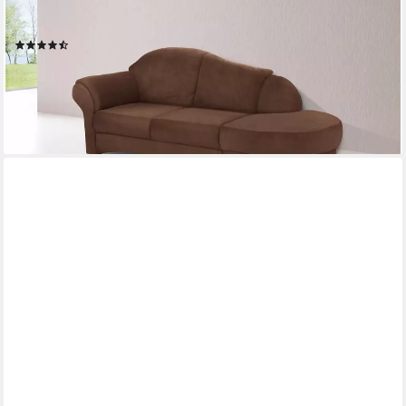
Recamiere Mayfair, freistehend, wahlweise Armlehne links oder
rechts
(15)
849,99 €
UVP
1.379,00 €
-38%
lieferbar in 5 Wochen