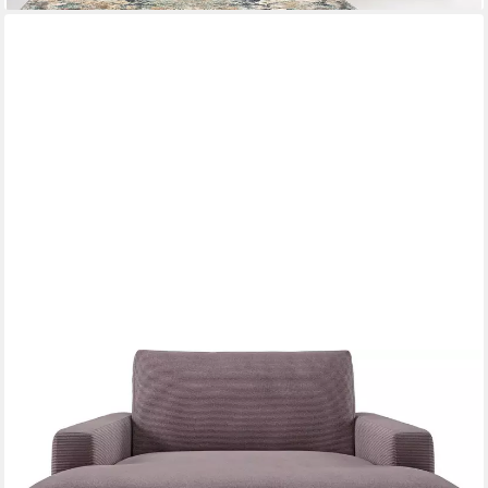
HOME AFFAIRE
Chaiselongue Downtown Loungemöbel zum Relaxen, B/T/H:
132/170/84 cm, auch in Bouclé, Cord und Easy care - leicht mir
Wasser zu reinigen
1.359,99 €
UVP
2.112,00 €