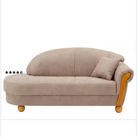
HOME AFFAIRE
Ottomane Milano, Besonders bequem durch
Federkernpolsterung, Armlehne links oder rechts
(9)
689,99 €
UVP
899,00 €
-23%
lieferbar in 6 Wochen