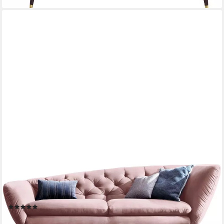
HOME AFFAIRE
Recamiere Beatrice, bequem und zeitlos elegant, Breite 223cm,
Recamiere links oder rechts, passend zur "Beatrice"-Serie
(1)
1.699,99 €
UVP
2.499,00 €