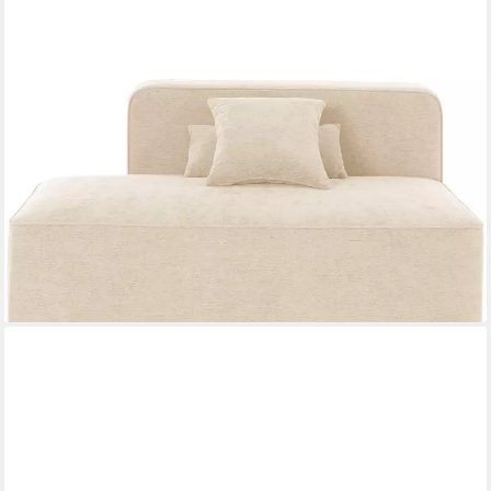
HOME AFFAIRE
Recamiere Sundstrup, Modulserie, individuelle
Zusammenstellung
659,99 €
UVP
749,99 €
-12%
lieferbar in 6 Wochen
+4