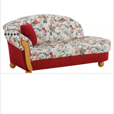
HOME AFFAIRE
Ottomane Milano, bequemes solitär Sofa im Landhaus-Stil, B/T/H
181/79/83cm
(37)
659,99 €
UVP
799,00 €
-17%
lieferbar in 6 Wochen
+6