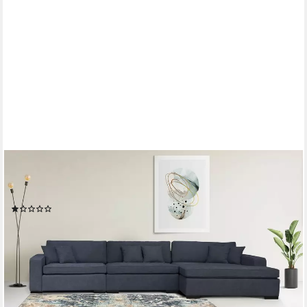
HOME AFFAIRE
Ottomane Skara L-Form, Lounge-Sofa mit Federkernpolsterung,
in vielen Bezugsvarianten
(1)
1.749,99 €
UVP
2.379,00 €
-26%
lieferbar in 6 Wochen
+4