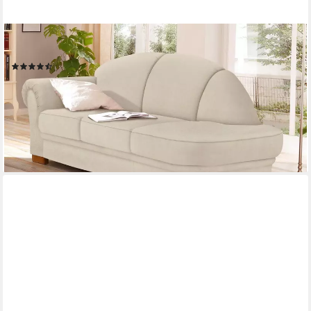
OTTO HOME
Recamiere Amrum, mit Federkern, Armteil links oder rechts
(10)
899,99 €
UVP
1.419,00 €
-37%
lieferbar in 5 Wochen