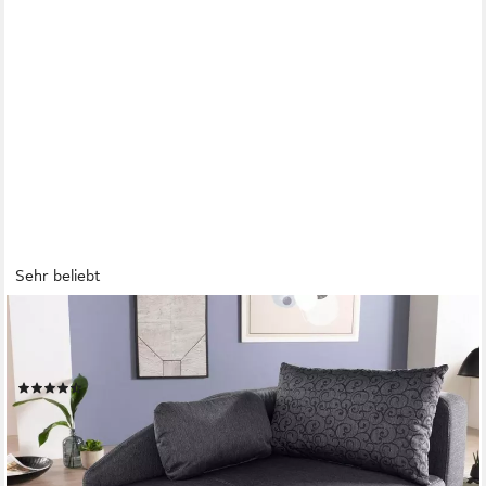
Sehr beliebt
JOCKENHÖFER GRUPPE
Recamiere Roy, B: 149 cm, Liegefl. 84x200 cm, mit
Schlaffunktion, Bettkasten & Zierkissen, Federkern
(540)
399,99 €
UVP
499,99 €
-20%
lieferbar in 4 Wochen
+1