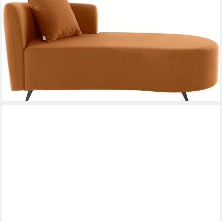
HOME AFFAIRE
Recamiere Hulby, wahlweise mit und ohne Hocker und Armlehne
links oder rechts
ab 779,99 €
UVP
959,99 €
-19%
lieferbar in 6 Wochen
+2