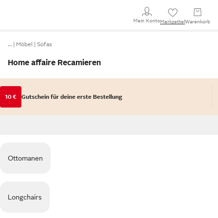
Mein Konto
Merkzettel
Warenkorb
…
Möbel
Sofas
Home affaire Recamieren
10 €
Gutschein für deine erste Bestellung
Ottomanen
Longchairs