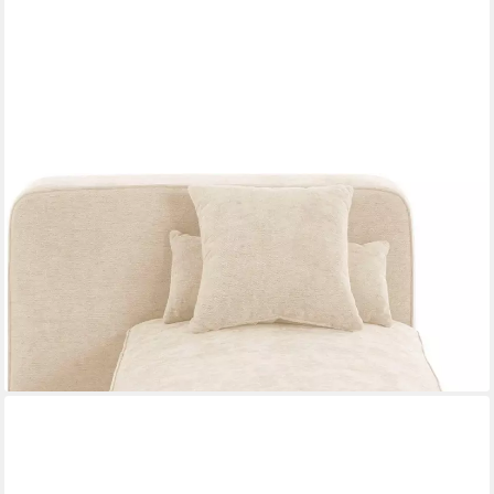
HOME AFFAIRE
Ottomane Sundstrup, Modulserie, individuelle Zusammenstellung
649,99 €
UVP
719,99 €
-10%
lieferbar in 6 Wochen
+4