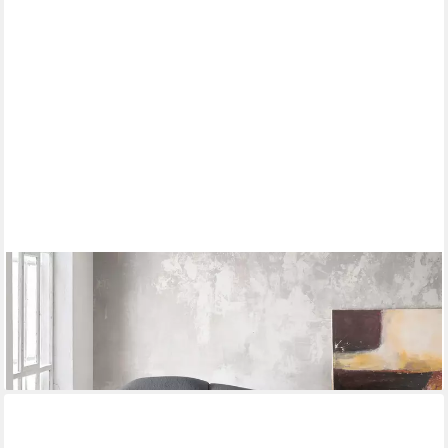
HOME AFFAIRE
Chaiselongue Torello Recamiere, bequem, elegant und zeitlos
949,99 €
lieferbar in 3 Wochen
+2