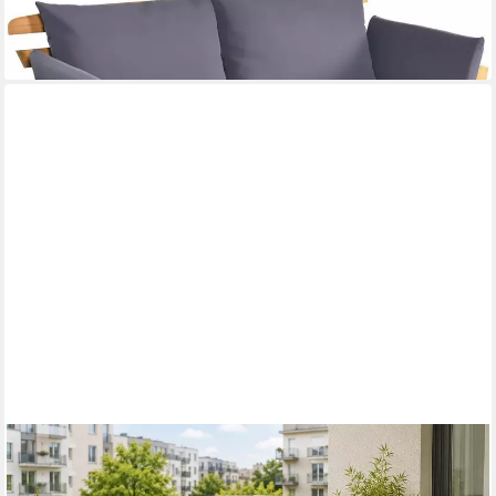
lieferbar - in 3-4 Werktagen bei dir
MEXO
Gartenlounge-Set modulares Poly-Rattan Lounge-Set, (Lounge-