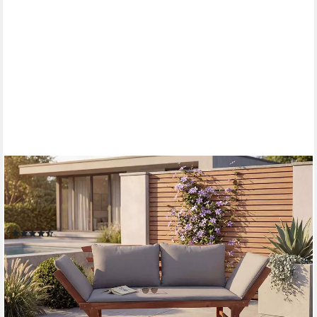
RIESS-AMBIENTE
Gartenbank MODULAR 200cm natur – FSC zertifiziertes Holz,
klappbar, mit Kissen (Einzelartikel, 1-St), Outdoor-Sitzbank mit
Liegefunktion – ideal für Garten & Terrasse
(3)
199,95 €
UVP
259,00 €
-23%
lieferbar - in 6-7 Werktagen bei dir