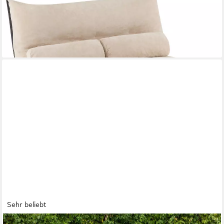
173,99 €
UVP
300,99 €
-42%
lieferbar - in 4-5 Werktagen bei dir
Sehr beliebt