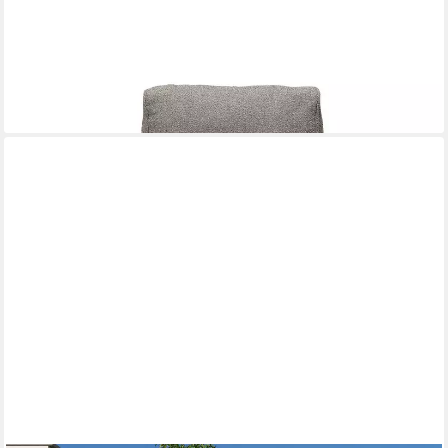
Chaiselongue -GROW- Sofa, Gartencouch, Terassenmöbel,
Chaiselongue: Outdoor, 1 Teile, Wasserabweisend, Kombinierbar
ab 699,00 €
lieferbar - in 2-3 Werktagen bei dir