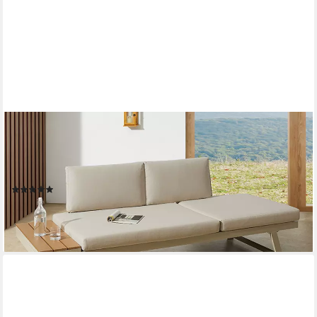
RIESS-AMBIENTE
Loungesofa MODULAR MIAMI 230cm champagner greige -
Aluminium, WPC, wetterfest, Einzelartikel 1 Teile, Outdoor-Liege
· Balkon/Terrasse/Garten · verstellbares Kopfteil
(2)
299,95 €
349,95 €
-14%
lieferbar - in 6-7 Werktagen bei dir