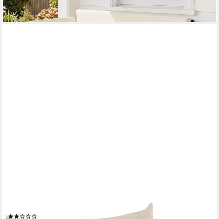
COSTWAY
Sofa Bodensofa, verstellbare Rückenlehne, 3in1 Schlafsofa mit
Kissen
(2)