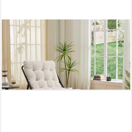
ODIKALO
Chaiselongue Relaxsessel Gartenstühle Gartenliege Freizeitstuhl
mit schlaffunktion, Lounge-Sessel für die Terrasse mit Ottoman–
Bequemer Relaxsessel mit weichem Polster und Fußhocker ideal
für Wohn-Schlaf-und Lesezimmer Gestell und Polster in Beige
179,00 €
UVP
269,00 €
-33%
lieferbar - in 5-6 Werktagen bei dir
+2