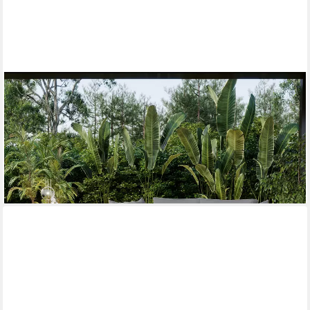
FLIEKS
Gartenliege, 2-Sitzer Gartensofa Sonnenliege Gartenlounge
Balkonset aus Seil
315,99 €
UVP
609,99 €
-48%
lieferbar - in 5-6 Werktagen bei dir