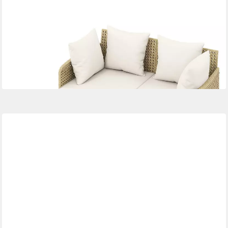
COSTWAY
Loungebett, Outdoor Sonnenliege 2 Personen Rattan mit Kissen
Gartenliege
339,99 €
UVP
427,99 €
-21%
lieferbar - in 3-4 Werktagen bei dir