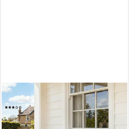
OUTSUNNY
Gartensofa Polyrattan 2 Sitzer klappbar mit Armlehnen Stahl
129x63x67cm, Gartenmöbel 1 Teile, für Garten, Balkon, Braun
(7)
148,90 €
UVP
347,90 €
-57%
lieferbar - in 2-3 Werktagen bei dir