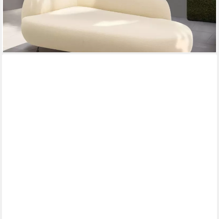
ab 1.419,65 €
UVP
3.049,99 €
-53%
lieferbar in 6 Wochen
BLOMUS