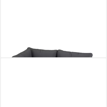
COSTWAY
Gartenbank, Patio-Zweisitzer mit Kissen, Metall, bis 300kg
belastbar
195,99 €
UVP
284,99 €
-31%
lieferbar - in 3-4 Werktagen bei dir