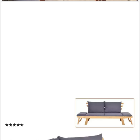
COSTWAY
Gartenbank 4-in-1 XXL mit Liegefunktion, Auflage,
198x75x75cm, 320kg
(14)
344,99 €
UVP
454,99 €
-24%