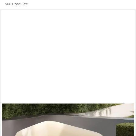
500 Produkte
DOMO COLLECTION
Recamiere Poika, auch als Sessel und Hocker bestellbar, Bezug
Fellimitat, Formschönes Outdoor-Highlight, ideal für Garten,
Balkon, Terrasse