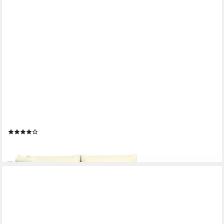
VIDAXL
Sofaelement 3-tlg. Garten-Lounge-Set Poly Rattan und
Eukalyptus Massivholz (1 St)
(2)
ab 139,99 €
lieferbar - in 4-5 Werktagen bei dir