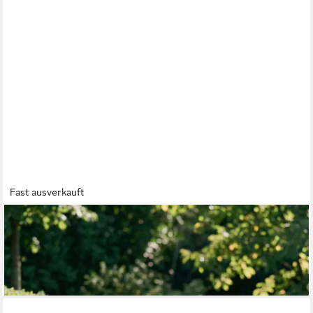
Fast ausverkauft
IDIMEX
Gartensofa BARI, Rundes Gartensofa mit 3 Kissen &
Abdeckhaube Daybed grau
1.047,95 €
lieferbar - in 6-7 Werktagen bei dir