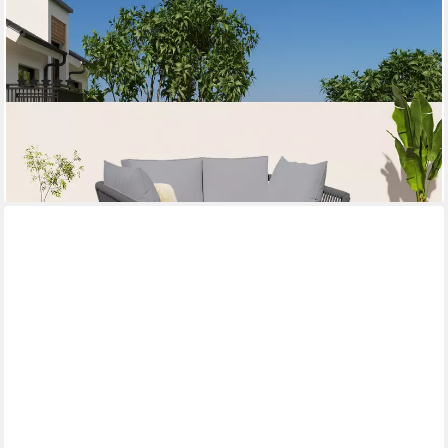
MERAX
Loungebett, mit Stahlrahmen und
Kissen,Gartenliege,Gartenlounge,Gartenmöbel
(3)
339,99 €
UVP
699,99 €
-51%
lieferbar - in 5-6 Werktagen bei dir