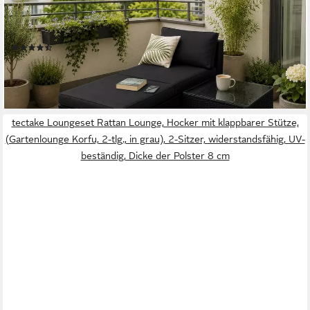
Sitzmodul mit Fußhocker & Beistelltisch, 10 cm Polster,
Balkonmöbel wetterfest, UV-beständig), kleines Gartenmöbel-Set
für Balkon & Terrasse
(2)
199,99 €
UVP
459,49 €
-56%
lieferbar - in 5-6 Werktagen bei dir
tectake Loungeset Rattan Lounge, Hocker mit klappbarer Stütze,
(Gartenlounge Korfu, 2-tlg., in grau), 2-Sitzer, widerstandsfähig, UV-
beständig, Dicke der Polster 8 cm