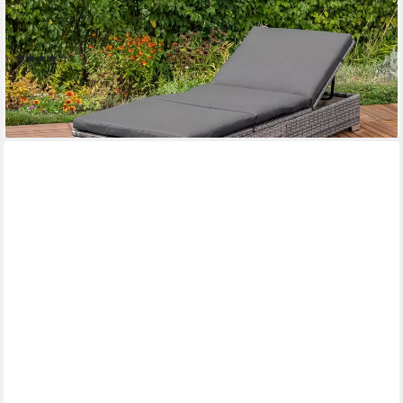
MERXX
Gartenliege, 1 Liege, inkl. Auflage, OTTOs Choice,
pulverbeschichteter Stahl, Polyrattan, verstellbar
(62)
166,40 €
UVP
442,90 €
-62%
lieferbar - in 4-5 Werktagen bei dir