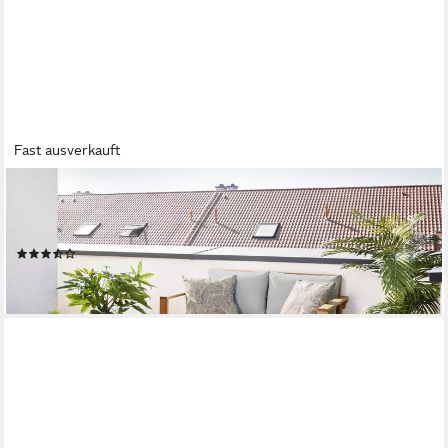
Fast ausverkauft
PRIMASTER
Loungebett Primaster Loungebett Capri inkl. Auflage,
Ausziehbar witterungsbeständig
(3)
330,29 €
lieferbar - in 4-5 Werktagen bei dir