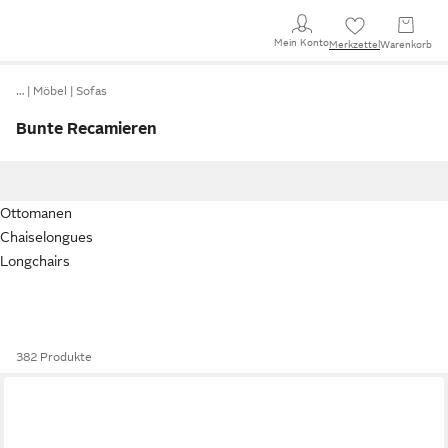
Mein Konto
Merkzettel
Warenkorb
…
Möbel
Sofas
Bunte Recamieren
Ottomanen
Chaiselongues
Longchairs
382 Produkte