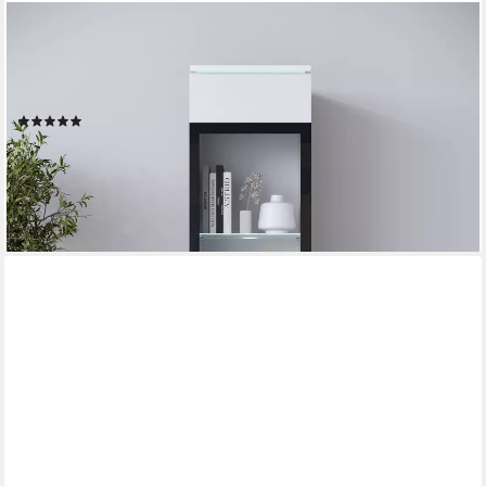
HOME AFFAIRE
Vitrine Vera, Glasvitrine, Höhe 130 cm, in verschiedenen
Farbausführungen (1-St) LED-Beleuchtung, Türanschlag frei
wählbar, stehend/hängend
(6)
129,99 €
UVP
199,00 €
-35%
lieferbar - in 6-8 Werktagen bei dir