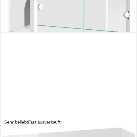
179,99 €
UVP
239,00 €
-25%
lieferbar - in 2-4 Werktagen bei dir
+2
Sehr beliebt
Fast ausverkauft
HOME AFFAIRE