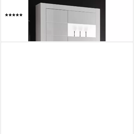
LOMADOX
Vitrine COGO-61 weiß Hochglanz inkl. LED 100x198x35cm
(1)
560,87 €
UVP
737,99 €
-24%
lieferbar - in 9-11 Werktagen bei dir