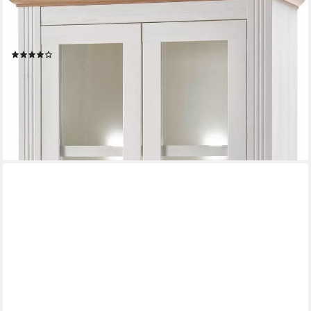
Vitrine Westminster, Hochschrank im Landhausstil, Glasvitrine,
Stauraumelement Metallgriffe, ausreichend Stauraum, in 2
Farben erhältlich
(62)
549,99 €
UVP
969,99 €
-43%
lieferbar - in 9-11 Werktagen bei dir