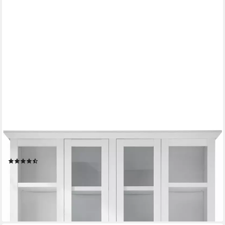
HOME AFFAIRE
Vitrine California (4-St) Breite ca. 194 cm
(175)
979,99 €
UVP
1.699,99 €
-42%
lieferbar - in 9-11 Werktagen bei dir