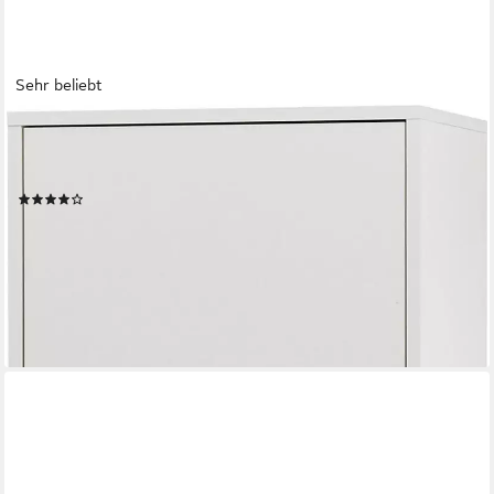
Sehr beliebt
HOME AFFAIRE
Vitrine City/Giron, moderner Hochschrank, Glasvitrine zeitlos,
modern, ausreichend Stauraum, vielseitig einsetzbar
(52)
219,99 €
UVP
389,99 €
-44%
lieferbar - in 9-11 Werktagen bei dir