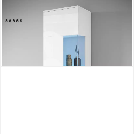
OTTO HOME
Vitrine Kenia, stehend und hängend, Türanschlag wechselbar (1-
St) Vitrineschrank mit Glastüren 160 cm Höhe
(176)
139,99 €
UVP
309,00 €
-55%
lieferbar - in 6-8 Werktagen bei dir
+7