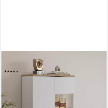
OTTO HOME
Vitrine Modo, Breite 80 cm, moderner griffloser Vitrineschrank
Vitrine mit viel Stauraum, Einlegeböden verstellbar, Glastür
(12)
249,99 €
UVP
444,99 €
-44%
lieferbar - in 6-8 Werktagen bei dir