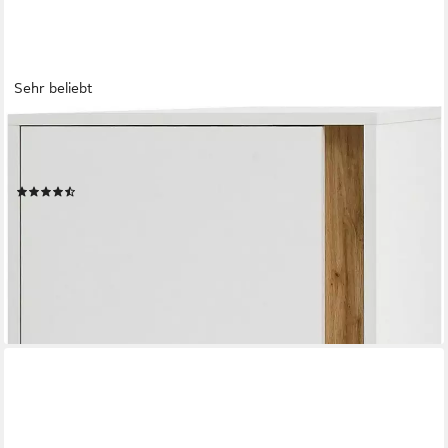
Sehr beliebt
HOME AFFAIRE
Vitrine City/Giron, moderner Hochschrank, Glasvitrine zeitlos,
modern, ausreichend Stauraum, vielseitig einsetzbar
(59)
199,99 €
UVP
339,99 €
-41%
lieferbar - in 9-11 Werktagen bei dir