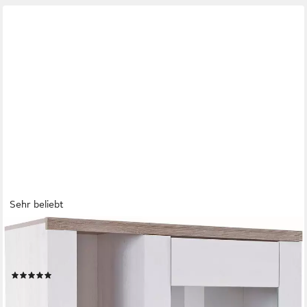
Sehr beliebt
OTTO HOME
Vitrine Larona, zeitlose Glasvitirne, Hochschrank Höhe 145 cm
Stauraumvitrine mit dekorativer Rahmenoptik
(192)
239,99 €
UVP
382,99 €
-37%