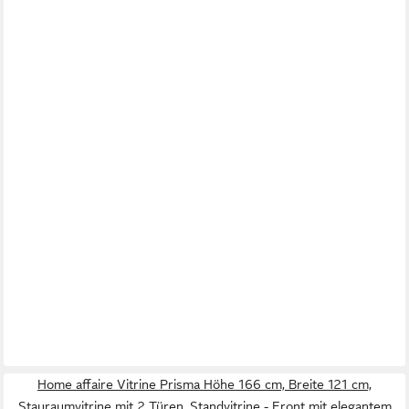
Home affaire Vitrine Prisma Höhe 166 cm, Breite 121 cm,
Stauraumvitrine mit 2 Türen, Standvitrine - Front mit elegantem