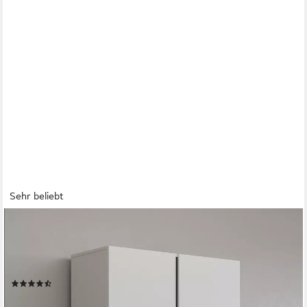
Sehr beliebt
OTTO HOME
Vitrine Cross, Höhe 183,5 cm, moderne grifflose Standvitrine
mit 3 Türen Hochschrank mit viel Stauraum, Glastür und
verstellbaren Einlegeböden
(95)
229,99 €
UVP
430,99 €