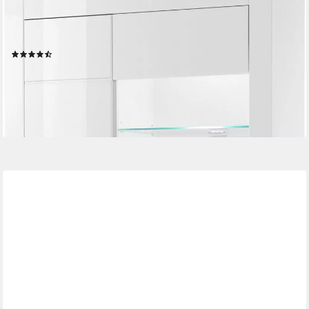
Vitrine Bianco, moderne Standvitrine, Vitrinenschrank,
Glasvitrine silberne Metallgriffe, ausreichend Stauraum, zeitlos,
198 cm hoch
(47)
399,99 €
UVP
709,99 €
-44%
lieferbar - in 9-11 Werktagen bei dir