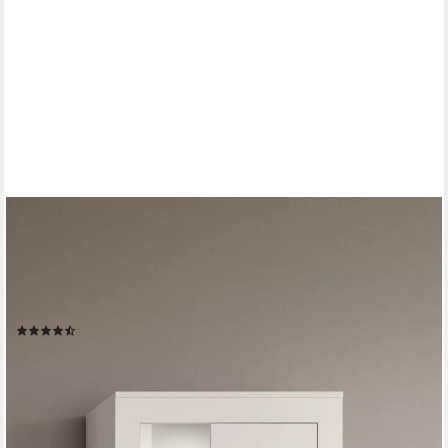
OTTO HOME
Vitrine AOSTA, Höhe 159 cm, 1 Tür (li/re), 2 Glasböden, 4
Fächer (in verschiedenen Farbausführungen, individuell
kombinierbar) Standvitrine, Glasvitrine, Showcase,
Vitrinenschrank, Wohnzimmer
(356)
209,99 €
UVP
418,00 €
-50%
lieferbar - in 6-8 Werktagen bei dir