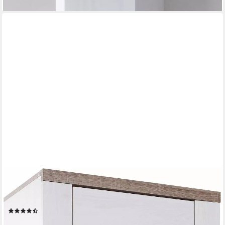
OTTO HOME
Vitrine Larona, zeitlose Glasvitirne, Hochschrank Höhe 205,6 cm
Stauraumvitrine mit dekorativer Rahmenoptik
(142)
239,99 €
UVP
384,99 €