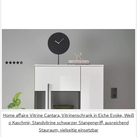
HOME AFFAIRE
Vitrine Cantara, Vitrinenschrank in Eiche Evoke, Weiß o
Kaschmir, Standvitrine schwarzer Stangengriff, ausreichend
Stauraum, vielseitig einsetzbar
(75)
289,99 €
UVP
509,99 €
-43%
lieferbar - in 9-11 Werktagen bei dir
Home affaire Vitrine Cantara, Vitrinenschrank in Eiche Evoke, Weiß
o Kaschmir, Standvitrine schwarzer Stangengriff, ausreichend
Stauraum, vielseitig einsetzbar