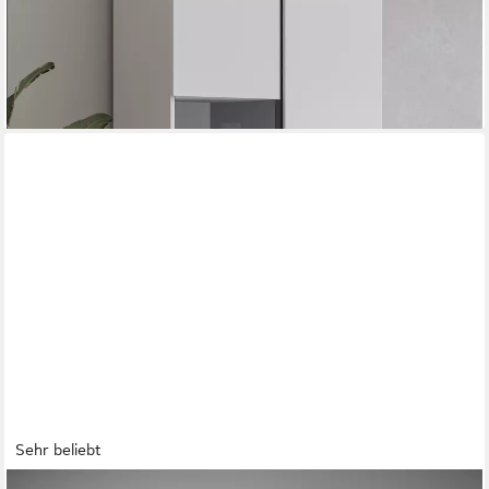
-47%
lieferbar - in 9-11 Werktagen bei dir
+2
Sehr beliebt