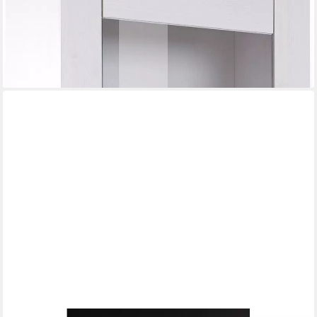
-38%
lieferbar - in 9-11 Werktagen bei dir