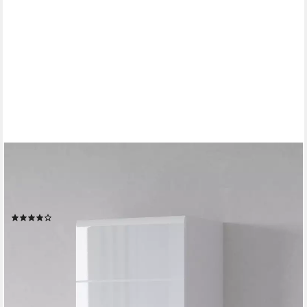
OTTO HOME
Vitrine Toledo,Höhe 204 cm trendige Glasvitrine mit dekorative
Fräsungen Standvitrine ohne Beleuchtung, viel Stauraum,
hochglanz Front MDF
(267)
319,99 €
UVP
459,99 €
-30%
lieferbar - in 9-11 Werktagen bei dir