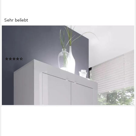
Sehr beliebt
HOME AFFAIRE
Vitrine Basic Höhe 162 cm, Standvitrine mit 4 Türen -
Metallgriffe, Stauraumvitrine in moderner Rahmenoptik,
Hochschrank, Anrichte
(536)
289,99 €
UVP
520,00 €
-44%
lieferbar - in 2-3 Werktagen bei dir
+1