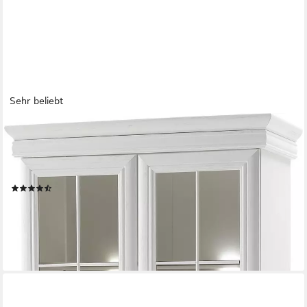
Sehr beliebt
OTTO HOME
Vitrine Royal, Standvitrine, eleganter Vitrinenschrank, Glasvitrine
im Laushausstil, ausreichend Stauraum, Metallgriffe, 192 cm
hoch
(29)
489,99 €
UVP
859,99 €
-43%
lieferbar - in 9-11 Werktagen bei dir