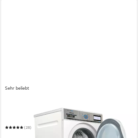
Sehr beliebt
QUICK STAR
Waschmaschinenumbauschrank Waschmaschinenregal mit /
ohne Auszug Schublade
74 x 111 x 65 cm
B/H/T
(28)
ab 104,99 €