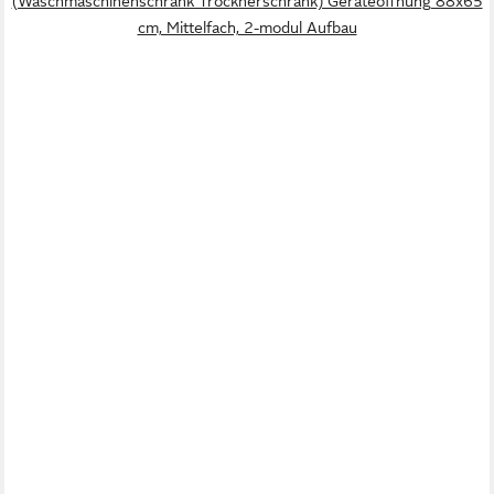
(Waschmaschinenschrank Trocknerschrank) Geräteöffnung 88x65
cm, Mittelfach, 2-modul Aufbau