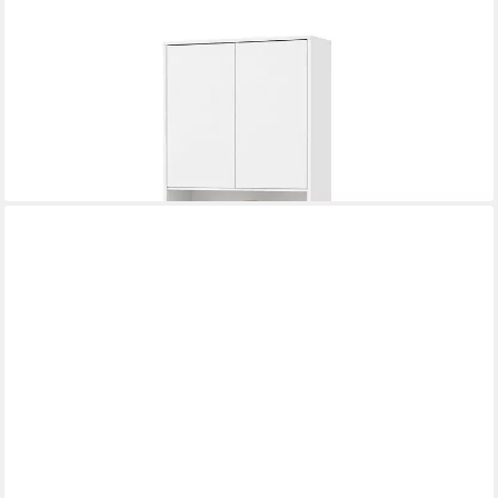
RELAXDAYS
Waschmaschinenumbauschrank Waschmaschinenschrank mit 2
Türen
63.5 x 174 x 30 cm
B/H/T
64,99 €
UVP
99,99 €
-35%
in 3-4 Werktagen bei dir