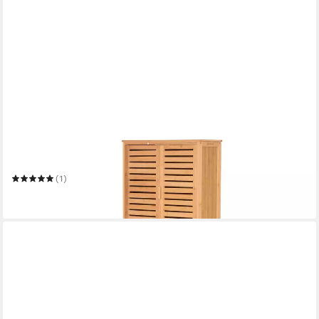
AD.CON
Umbauschrank Waschmaschinenschrank Badschrank Regal mit
Verstellbaren Regalböden
(1)
84,90 €
in 4-5 Werktagen bei dir