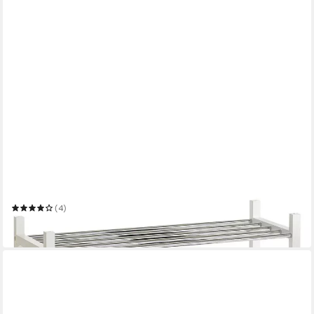
IDIMEX
Schuhregal RESA
77 x 48 x 30 cm
B/H/T
(4)
40,95 €
in 3-4 Werktagen bei dir