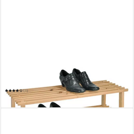
GRAVIDUS
Schuhregal Schuhregal Holzregal Schuhablage Schuhständer
aus Holz mit 2 Böden
(1)
18,99 €
in 2-3 Werktagen bei dir