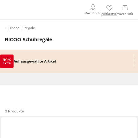
Mein Konto
Merkzettel
Warenkorb
…
Möbel
Regale
RICOO Schuhregale
30 %
Auf ausgewählte Artikel
Extra
3 Produkte