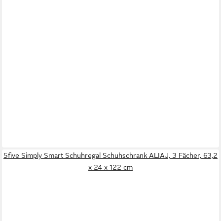
5five Simply Smart Schuhregal Schuhschrank ALIAJ, 3 Fächer, 63,2
x 24 x 122 cm