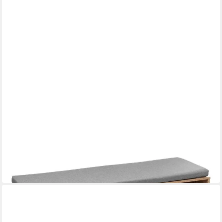
5FIVE SIMPLY SMART
Schuhregal Schuhregal mit Sitzfläche, 105 x 34 x 49 cm
34 x 49 x 105 cm
B/H/T
57,99 €
UVP
74,99 €
-23%
in 2-3 Werktagen bei dir