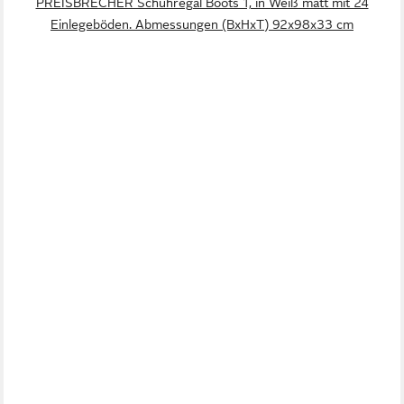
PREISBRECHER Schuhregal Boots 1, in Weiß matt mit 24
Einlegeböden. Abmessungen (BxHxT) 92x98x33 cm