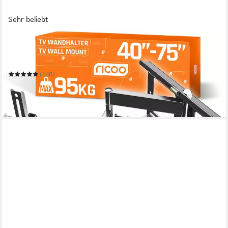
Sehr beliebt
RICOO
TV-Wandhalterung TV Wandhalter 43" 50" 55" 65" 75" max
95 Kg schwenkbar R23-S
(148)
49,99 €
UVP
73,99 €
-32%
in 2-3 Werktagen bei dir