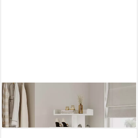
VICCO
Schuhregal Stepy, Weiß, 45 x 114 cm mit 10 Fächern
45 x 114 x 30 cm
B/H/T
56,90 €
UVP
71,90 €
-21%
in 2-3 Werktagen bei dir