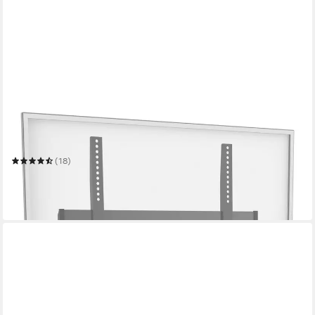
RICOO
TV-Ständer Mobiler TV-Ständer modern und schwenkbar mit
Glas-Ablagen FS0502
(18)
99,99 €
UVP
232,99 €
-57%
in 2-3 Werktagen bei dir