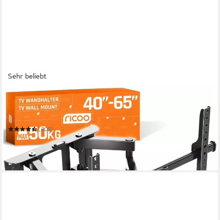
Sehr beliebt
RICOO
TV-Wandhalterung schwenkbar TV Halterung 43 47 50 55 60
65 Zoll max 50 Kg S7244
(209)
39,99 €
UVP
59,19 €
-32%
in 2-3 Werktagen bei dir