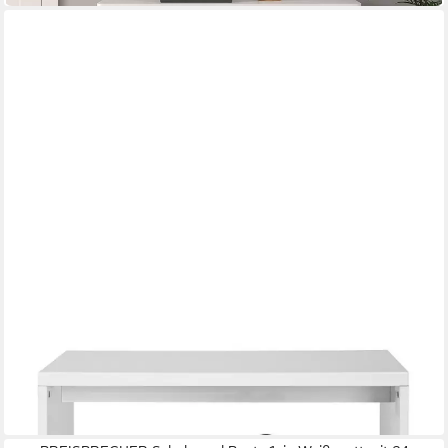
PREISBRECHER
Schuhregal Martin
81 x 40 x 30 cm
B/H/T
119,95 €
in 4-5 Werktagen bei dir