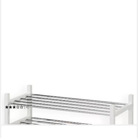
IDIMEX
Schuhregal RESA
77 x 64 x 30 cm
B/H/T
(4)
51,95 €
in 3-4 Werktagen bei dir