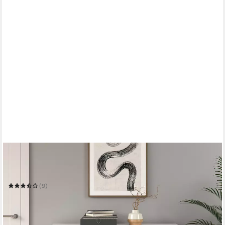
VICCO
Schuhregal Levin, Weiß, 116 x 87 cm
116.2 x 87.4 x 30.1 cm
B/H/T
(9)
136,90 €
UVP
168,90 €
-19%
in 2-3 Werktagen bei dir