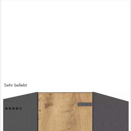
Sehr beliebt
RAUCH
Eckkleiderschrank Holmes im Industrial Style
(22)
288,59 €
UVP
699,00 €
-59%