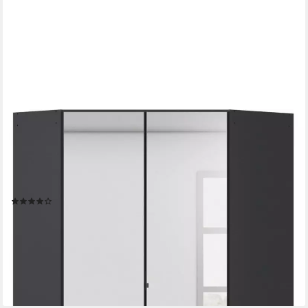
RAUCH
Eckkleiderschrank Kleiderschrank Schrank Garderobe
Wäscheschrank COSTA Größe 117x104 cm (in 3 Ausstattungen
BASIC/CLASSIC/PREMIUM) mit Spiegel, voll ausgestattet mit
viel Stauraum MADE IN GERMANY
(6)
ab 350,56 €
UVP
799,00 €
-56%
lieferbar in 3 Wochen