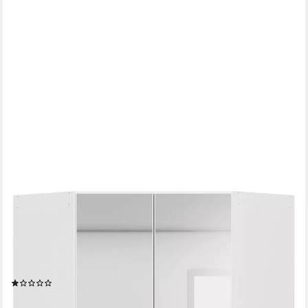
OTTO HOME
Eckkleiderschrank Kleiderschrank Schrank Ankleidezimmer
Schlafzimmer Garderobe AGORDO (in zwei Griff-Farben,
Breite/Tiefe 117x117 cm, Höhen 210/229 cm) mit Spiegeltüren,
voll ausgestattet mit viel Stauraum MADE IN GERMANY
(1)
ab 553,43 €
UVP
999,00 €