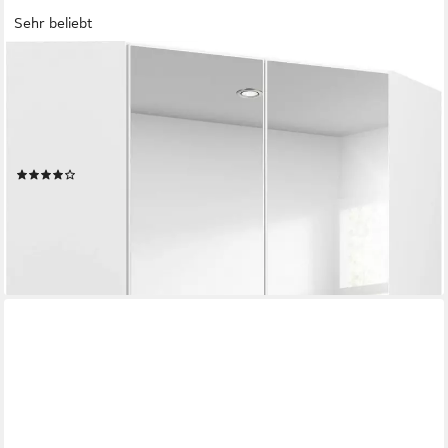
Sehr beliebt
RAUCH
Eckkleiderschrank Kleiderschrank Schrank Ankleidezimmer
Schlafzimmer Garderobe NIDDA (mit vollflächig aufgelegtem
Spiegel) voll ausgestattet mit großzügigem Stauraum MADE IN
GERMANY
(68)
383,99 €
UVP
799,00 €
-52%
lieferbar in 3 Wochen