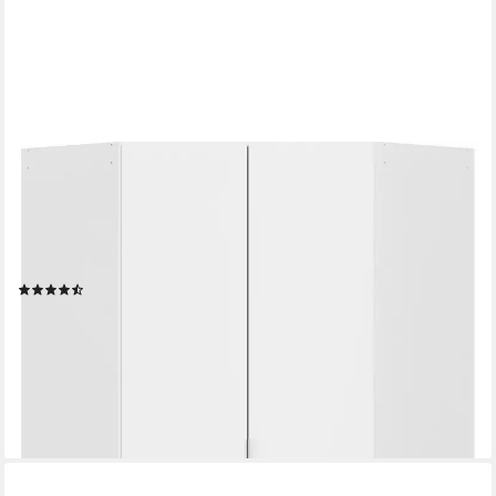
OTTO HOME
Eckkleiderschrank Kleiderschrank Schrank Ankleidezimmer
Schlafzimmer Garderobe AGORDO (in zwei Griff-Farben,
Breite/Tiefe 117x117 cm, Höhen 210/229 cm) voll ausgestattet
mit großzügigem Stauraum, 2 Höhen MADE IN GERMANY
(11)
ab 465,11 €
UVP
899,00 €
-48%
lieferbar in 3 Wochen
+3