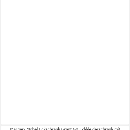
Marmex Möbel Eckschrank Grant G8 Eckkleiderschrank mit