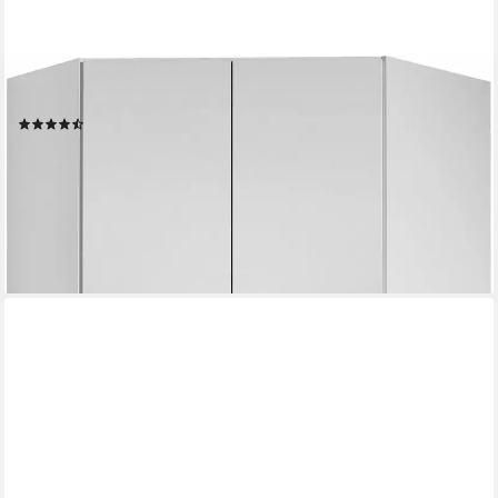
RAUCH
Eckkleiderschrank Freiham mit Griffmulde
(141)
349,99 €
UVP
699,00 €
-50%
lieferbar in 3 Wochen