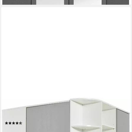
WIMEX
Eckkleiderschrank Joker begehbarer Kleiderschrank, Garderobe,
Ecklösung
(205)
536,53 €
UVP
1.036,00 €