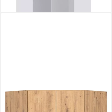
-22%
lieferbar - in 9-11 Werktagen bei dir
OTTO HOME
Eckkleiderschrank Kleiderschrank Schrank Ankleidezimmer
Schlafzimmer Garderobe AGORDO (in zwei Griff-Farben,