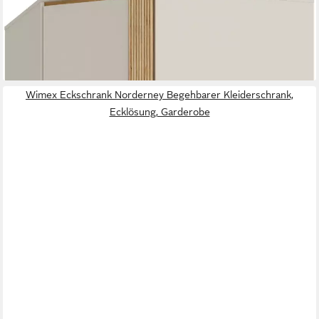
FORTE
Eckkleiderschrank B/H/T 92,2/193,7/92,2 cm
256,29 €
UVP
559,00 €
-54%
lieferbar in 3 Wochen
Wimex Eckschrank Norderney Begehbarer Kleiderschrank,
Ecklösung, Garderobe