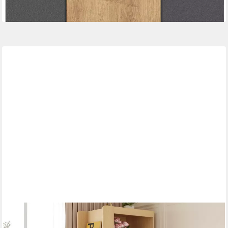
lieferbar in 3 Wochen
FLIEKS
Eckschrank Bücherregal mit 3 seitlichen Schubladen und