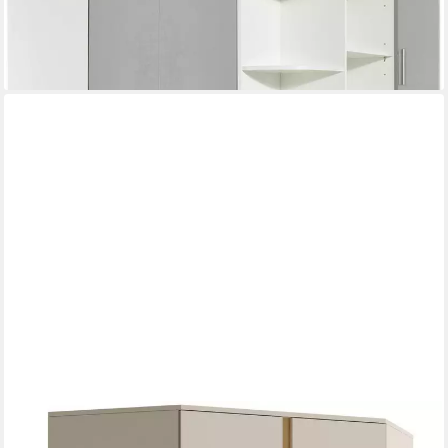
-48%
lieferbar in 3 Wochen
MARMEX MÖBEL
Eckkleiderschrank LUCA LC2 moderner Eckschrank bietet sehr