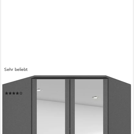
Sehr beliebt
RAUCH
Eckkleiderschrank Bremen mit 8 Einlegeböden
(56)
446,99 €
UVP
999,00 €
-55%
lieferbar in 3 Wochen
+2