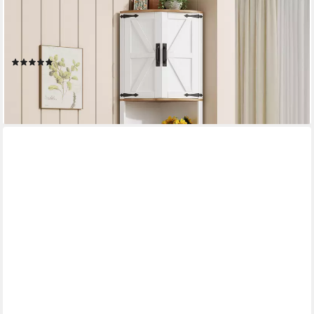
FLIEKS
Eckschrank Hochschrank mit 5 Fächern und 4 Türen (Höhe 180
cm, 1-St) Mehrzweckschrank Eckregal Küchenschrank in
Industrial Weiß
(4)
129,99 €
UVP
249,99 €
-48%
lieferbar - in 5-6 Werktagen bei dir