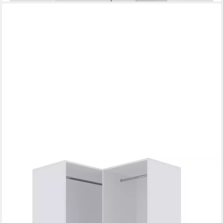
MARMEX MÖBEL
Eckkleiderschrank TRES H/B offener Garderobenschrank mit
Schubladen (2-St) ohne Schranktüren, Kleiderstangen, 3
Schubladen
336,00 €
431,00 €