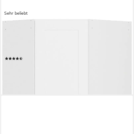
Sehr beliebt
OTTO HOME
Eckkleiderschrank Mehrzweckschrank Aktenschrank Möbel
Mietswohnung Schlafzimmer YLVA (Schenkelmaß: 85x72 cm,
Höhe 197 cm) skandinavischer Style mit Rahmenfront und
Knopfgriff MADE IN GERMANY
(46)
280,88 €
UVP
899,00 €
-69%
lieferbar in 3 Wochen