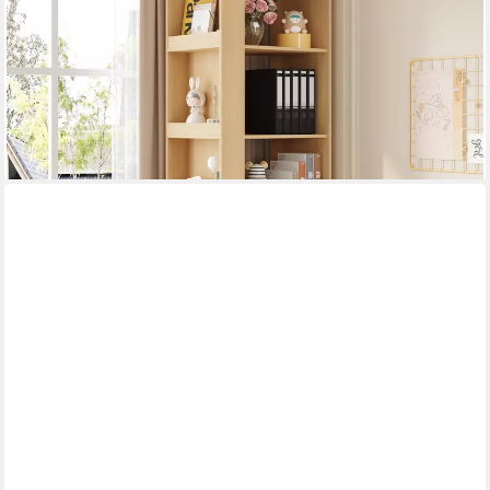
austauschbarer Ablagen (1-St., B40/T60/H200 cm) Standregal
Mehrzweckschrank Eckregal Wohnzimmerschrank Holzoptik
172,99 €
UVP
329,99 €
-48%
lieferbar - in 5-6 Werktagen bei dir