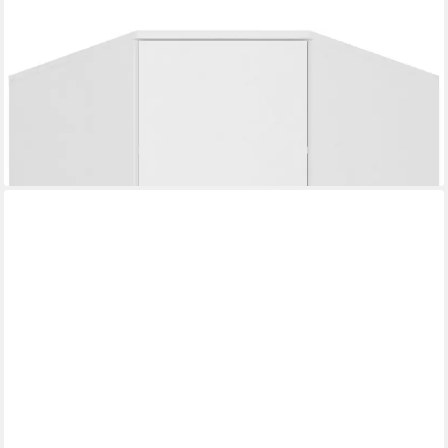
FORTE
Eckkleiderschrank Kleiderschrank, perfekte Ecklösung, einfache
Montage B/H/T 80,4/181/80,4, perfekte Ecklösung, FSC
229,95 €
UVP
399,00 €
-42%
lieferbar in 3 Wochen