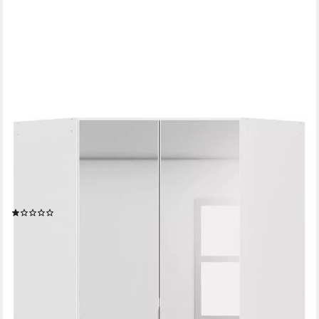
OTTO HOME
Eckkleiderschrank Kleiderschrank Schrank Ankleidezimmer
Schlafzimmer Garderobe AGORDO (in zwei Griff-Farben,
Breite/Tiefe 117x117 cm, Höhen 210/229 cm) mit Spiegeltüren,
voll ausgestattet mit viel Stauraum MADE IN GERMANY
(1)
ab 646,93 €
UVP
1.099,00 €
-41%
lieferbar in 3 Wochen