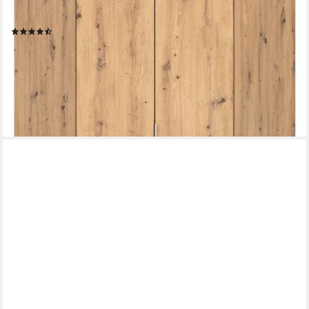
Breite/Tiefe 117x117 cm, Höhen 210/229 cm) voll ausgestattet
mit großzügigem Stauraum, 2 Höhen MADE IN GERMANY
(11)
ab 453,23 €
UVP
899,00 €
-50%
lieferbar in 3 Wochen
+3