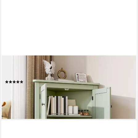
FLIEKS
Eckschrank (1-St., B61,5xT34,5xH80 cm) Badkommode
Mehrzweckschrank Eckkommode mit 3 Fächern Grün
(4)
69,99 €
UVP
129,99 €
-46%
lieferbar - in 5-6 Werktagen bei dir