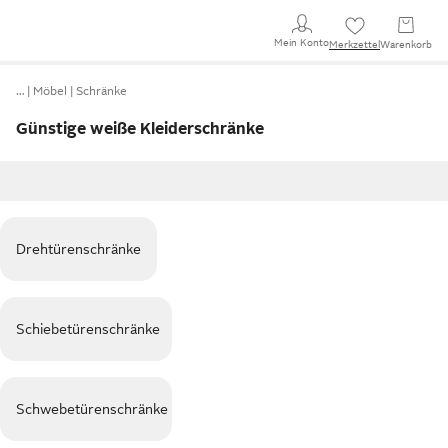
Mein Konto
Merkzettel
Warenkorb
…
Möbel
Schränke
Günstige weiße Kleiderschränke
Drehtürenschränke
Schiebetürenschränke
Schwebetürenschränke