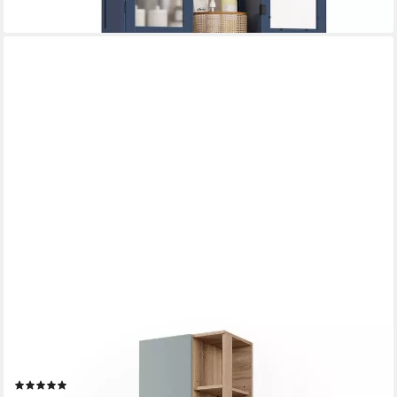
VICCO
Hochschrank Karen, Sonoma/Blau, 50 x 175 cm mit 2 Türen (1-
St)
(2)