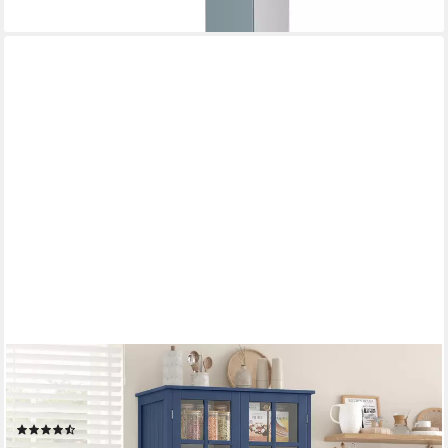
HOMECHO
Hochschrank 180 cm Küchenschrank mit 4 Türen und 2
Schubladen, Weiß
(6)
189,99 €