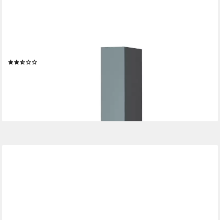
VICCO
Hochschrank R-Line, Blau-Grau/Anthrazit, 30 cm (1-St)
(10)
309,90 €
UVP
396,90 €
-22%
lieferbar - in 6-7 Werktagen bei dir
+3