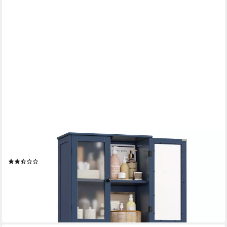
HOMECHO
Hochschrank Badezimmerschrank mit 3 Türen und 3 Schubladen
(3)
94,99 €
UVP
179,99 €
-47%
lieferbar - in 6-8 Werktagen bei dir