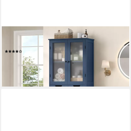
HOMECHO
Hochschrank Badschrank mit 4 Türen 2 Schubladen für Küche,
Bad, Weiß
(19)
133,99 €
UVP
199,99 €
-33%
lieferbar - in 6-8 Werktagen bei dir