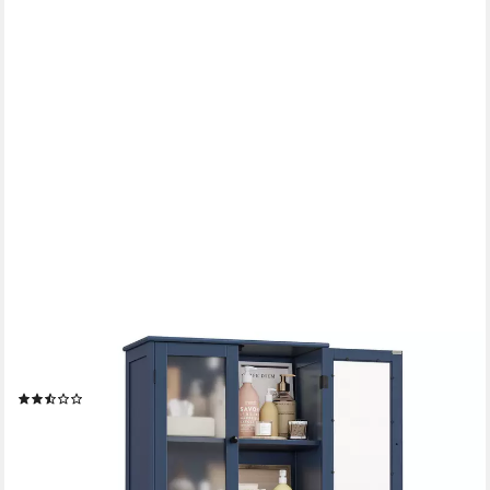
HOMECHO
Hochschrank Badezimmerschrank mit 3 Türen und 3 Schubladen
(3)
94,99 €
UVP
179,99 €
-47%
lieferbar - in 6-8 Werktagen bei dir