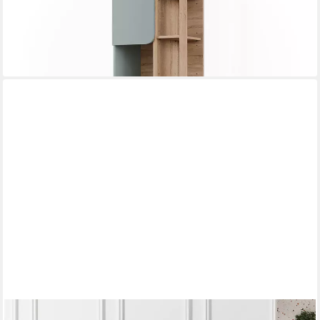
174,90 €
UVP
211,90 €
-17%
lieferbar - in 2-3 Werktagen bei dir
HOLTICO