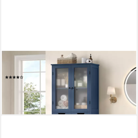
HOMECHO
Hochschrank Badschrank mit 4 Türen 2 Schubladen für Küche,
Bad, Weiß
(19)
133,99 €
UVP
199,99 €
-33%
lieferbar - in 6-8 Werktagen bei dir