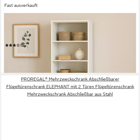
Fast ausverkauft
HTI-LIVING
Mehrzweckschrank Schrank mit 4 Schubladen und 3 offenen
Fächern (Stück, 1-St., 1 Schrank) Highboard Standregal
Mehrzweckschrank
(1)
104,99 €
UVP
149,00 €
-30%
lieferbar - in 3-4 Werktagen bei dir
PROREGAL® Mehrzweckschrank Abschließbarer
Flügeltürenschrank ELEPHANT mit 2 Türen Flügeltürenschrank
Mehrzweckschrank Abschließbar aus Stahl