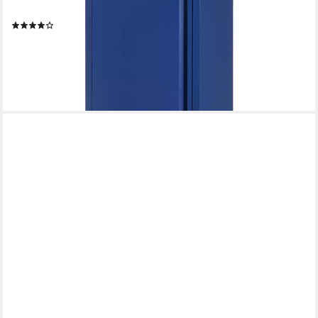
88x40x35 cm Blau
(9)
59,99 €
UVP
68,99 €
-13%
lieferbar - in 5-6 Werktagen bei dir
+7