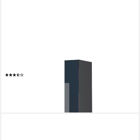
VICCO
Hochschrank Fame-Line, Dunkelblau Hochglanz/Goldkraft Eiche,
50 cm ohne Arbeits... (1-St)
(12)
322,90 €
UVP
403,90 €
-20%
lieferbar - in 6-7 Werktagen bei dir
+8