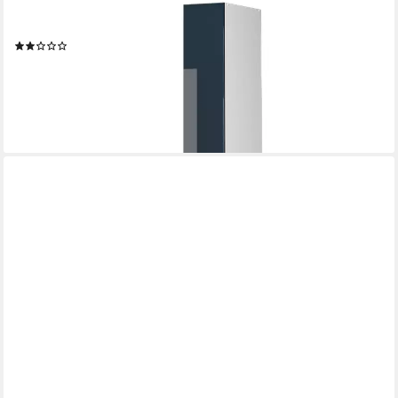
Hochschrank Fame-Line, Dunkelblau Hochglanz/Weiß, 30 cm (1-
St)
(18)
312,90 €
UVP
387,90 €
-19%
lieferbar in 3 Wochen
+8