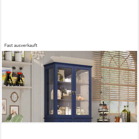
Fast ausverkauft
HOLTICO
Hochschrank Freistehender küchenschränke mit Glastür,
Glasküchenschrank, 183 cm (1-St) klassischer hoher Schrank mit
Glastür und verstellbaren Regalen
(7)
245,99 €
UVP
428,99 €
-43%
lieferbar - in 4-5 Werktagen bei dir