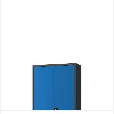
JAN NOWAK
Mehrzweckschrank Metall Mehrzweckschrank abschließbar 90
cm DAWID 3 Zonen Stahl (0,6 mm Wandmontage möglich PZH-
zertifiziert DSGVO-konform) Putzschrank Kleiderstange Schloss
2 Schlüssel robust 11 Farben
239,99 €
lieferbar - in 6-8 Werktagen bei dir
+3