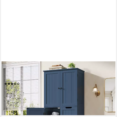
HOMECHO
Hochschrank Badezimmerschrank mit 4 Türen 2 Schubladen für
Wohnzimmer Küche Esszimmer Büro 164.5X 60x30cm
(5)
134,99 €
UVP
169,99 €
-21%
lieferbar - in 6-8 Werktagen bei dir