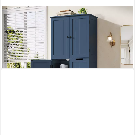
HOMECHO
Hochschrank Badezimmerschrank mit 4 Türen 2 Schubladen für
Wohnzimmer Küche Esszimmer Büro 164.5X 60x30cm
(5)
134,99 €
UVP
169,99 €
-21%
lieferbar - in 6-8 Werktagen bei dir