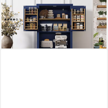
Hochschrank Küchenschrank mit Arbeitsplatte, Buffetschrank,
Esszimmerschrank (1-St) Speisekammer mit 4 Türen und
Regalen, 183cm
(5)
269,99 €
UVP
428,99 €
-37%
lieferbar - in 4-5 Werktagen bei dir