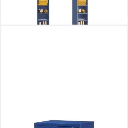
-38%
lieferbar - in 3-4 Werktagen bei dir
+6
EN.CASA
Mehrzweckschrank »Burlöv« mit 1 Tür und 2 Ablagen