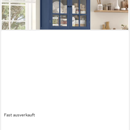
UVP
249,99 €
-24%
lieferbar - in 6-8 Werktagen bei dir
Fast ausverkauft
VICCO