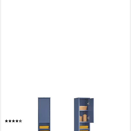
SOBUY
Hochschrank BZR34 Badezimmerschrank Hochschrank Schmal
Badschrank für kleine Bäder Badkommode, mit verstellbare
Ablagen Platzsparender, Waschbecken, WC
(219)
79,95 €
UVP
129,95 €