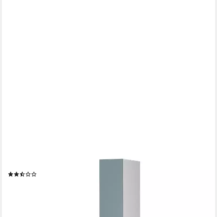
VICCO
Hochschrank R-Line, Blau-Grau/Weiß, 30 cm (1-St)
(20)
300,90 €
UVP
364,90 €
-18%
lieferbar - in 6-7 Werktagen bei dir
+8