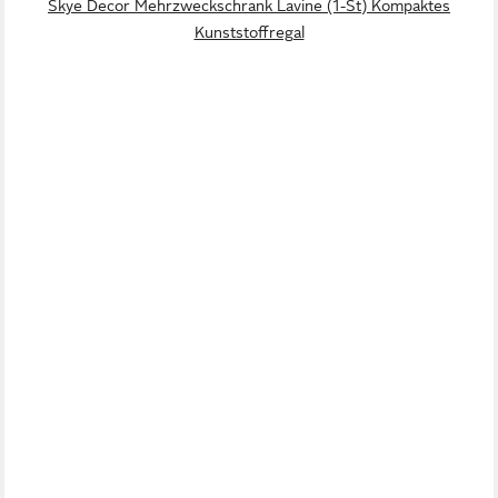
Skye Decor Mehrzweckschrank Lavine (1-St) Kompaktes
Kunststoffregal