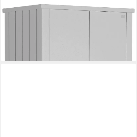
BIOHORT
Mehrzweckschrank Romeo Gr. L high, verschiedene Farben
132x87x181 cm, der ideale Terrassenschrank aus Metall
1.283,74 €
UVP
1.399,00 €
-8%
lieferbar in 3 Wochen