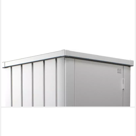
BIOHORT
Mehrzweckschrank Julia Gr. L HIGH, verschiedene Farben 77,7x
180,9x 87 cm, Terrassenschrank für kleine Außenflächen
825,56 €
UVP
899,00 €
-8%
lieferbar in 3 Wochen