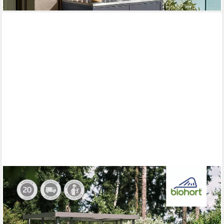
BIOHORT
Mehrzweckschrank Romeo Gr. M high, verschiedene Farben
132x57x181 cm, der ideale Terrassenschrank aus Metall
1.007,33 €
UVP
1.099,00 €
-8%