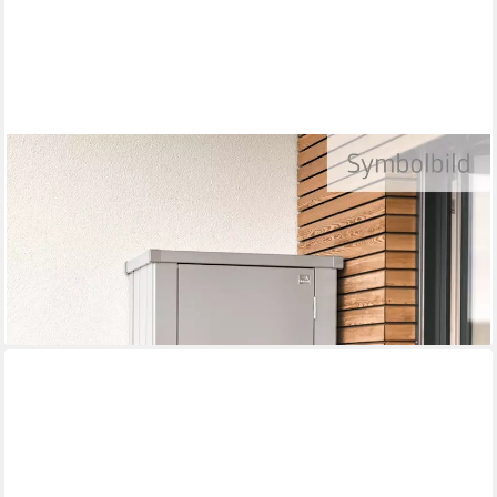
BIOHORT
Mehrzweckschrank Julia Gr. M HIGH, verschiedene Farben 77,7x
180,9x 57 cm, Terrassenschrank für kleine Außenflächen
645,08 €
UVP
699,00 €
-8%
lieferbar in 3 Wochen