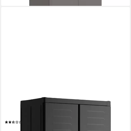
KETER
Mehrzweckschrank Keter Kunststoffschrank Detroit XL hoch 89
x 54 x
(9)
159,30 €