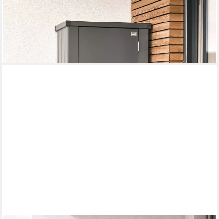
140,2x 57 cm, Terrassenschrank für kleine Außenflächen
594,89 €
UVP
649,00 €
-8%
lieferbar in 3 Wochen