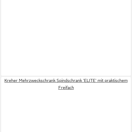
Kreher Mehrzweckschrank Spindschrank 'ELITE' mit praktischem
Freifach