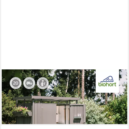
BIOHORT
Mehrzweckschrank Romeo Gr. M high, verschiedene Farben
132x57x181 cm, der ideale Terrassenschrank aus Metall
1.007,33 €
UVP
1.099,00 €
-8%
lieferbar in 3 Wochen