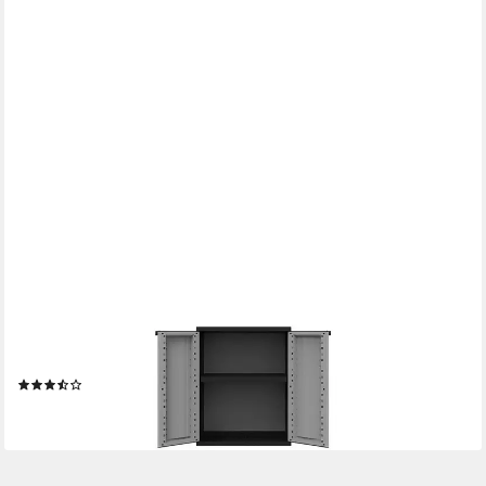
KREHER
Mehrzweckschrank Kunststoffschrank 'J-Twist' in verschiedenen
Größen (Schwarz/Grau)
(27)
59,95 €
lieferbar - in 3-4 Werktagen bei dir