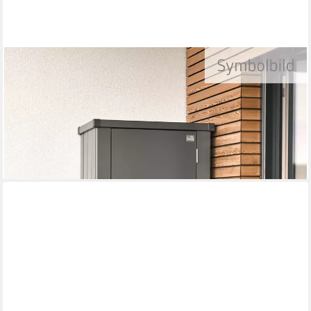
BIOHORT
Mehrzweckschrank Julia Gr. M HIGH, verschiedene Farben 77,7x
180,9x 57 cm, Terrassenschrank für kleine Außenflächen
642,10 €
UVP
699,00 €
-8%
lieferbar in 3 Wochen