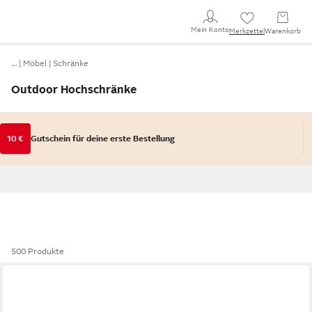
Mein Konto
Merkzettel
Warenkorb
…
Möbel
Schränke
Outdoor Hochschränke
10 €
Gutschein für deine erste Bestellung
500 Produkte