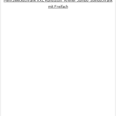
Mehrzweckschrank XXL Kunststoff 'Kreher Jumbo' Spindschrank
mit Freifach