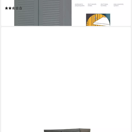
Wetterfest Haushaltsschrank
(4)
128,99 €
lieferbar - in 4-5 Werktagen bei dir
KREHER
Mehrzweckschrank 'STAR' aus Kunststoff mit 3 Einlegeböden in