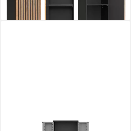
-17%
lieferbar - in 4-5 Werktagen bei dir
KREHER
Mehrzweckschrank Kunststoffschrank 'J-Twist' in verschiedenen
Größen (Schwarz/Grau)