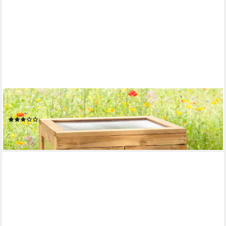
KIEHN-HOLZ
Mehrzweckschrank Pflanzschrank BxTxH: 58x43x76 cm
(13)
89,00 €
lieferbar - in 4-5 Werktagen bei dir