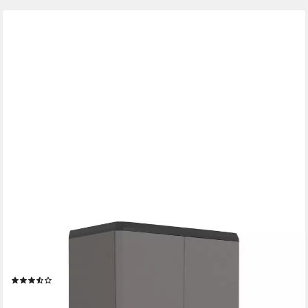
KETER
Mehrzweckschrank Keter Kunststoffschrank PIU hoch 166 x 68
x 39 cm
(102)
55,29 €
lieferbar - in 3-4 Werktagen bei dir