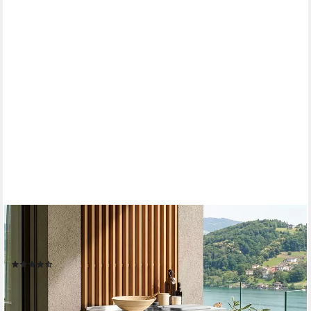
CASA.PRO
Mehrzweckschrank »Bolognano« Schrank 92x80x50 cm mit 2
Türen
(9)
164,99 €
UVP
199,99 €
-18%
lieferbar - in 4-5 Werktagen bei dir