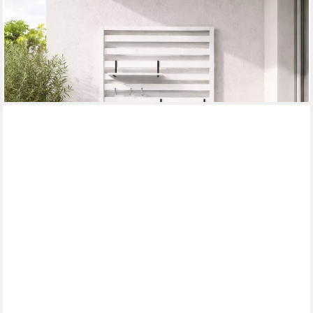
LECO
Garten-Geräteschrank Balkonregal Mehrzweckschrank
Aufbewahrungsschrank Gartenregal THEA, BxT: 94x42 cm,
Tannenholz
379,00 €
lieferbar - in 6-7 Werktagen bei dir