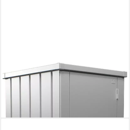
BIOHORT
Mehrzweckschrank Julia Gr. L, verschiedene Farben 77,7x
140,2x 87 cm, Terrassenschrank für kleine Außenflächen
691,16 €
UVP
749,00 €
-8%
lieferbar in 3 Wochen