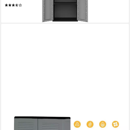
(27)
59,95 €
lieferbar - in 3-4 Werktagen bei dir
GARPET
Garten-Geräteschrank Gartenschrank Kunststoff Balkon Schrank