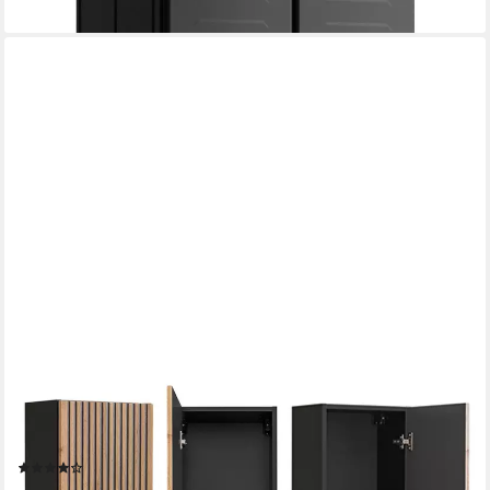
lieferbar - in 3-4 Werktagen bei dir
LOMADOX
Hochschrank XANTEN-56 anthrazit, Wotan Eiche Nb., schwarze
Rillen, Softclose
(8)
242,35 €
UVP
291,99 €