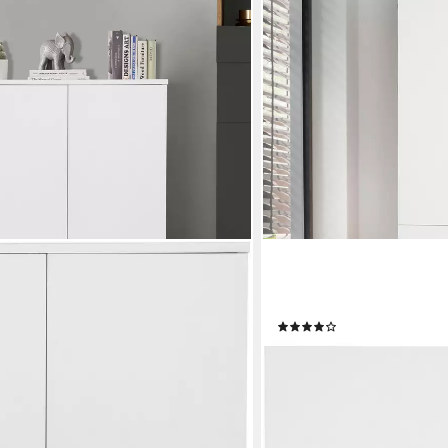
OTTO HOME
Mehrzweckschrank, Push-to-open, 2
Aktenschrank Jarvie Mehr
verstellbare Einlegeböde
(56)
129,99 €
UVP
189,99 €
-32%
en bei dir
lieferbar - in 1-2 Werktagen be