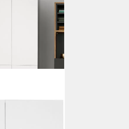
zweckschrank, Push-to-open, 5
n, 60x180 cm
i dir