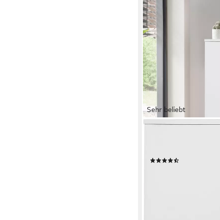
Sehr beliebt
OTTO HOME
Aktenschrank Jarvie 
Fächer, 60x80 cm
(30)
69,99 €
UVP
129,99 €
-46%
lieferbar - in 1-2 Werktag