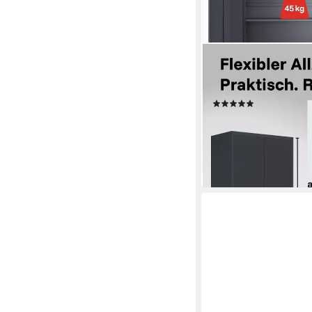
LAGERZWEI
Aktenschrank Mehrzw
St) abschließbar
(1)
ab 549,99 €
UVP
849,9
-35%
lieferbar in 3 Wochen