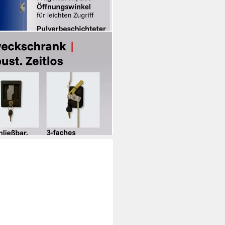
k 185x90x40 cm (Set, 2-St)
i dir