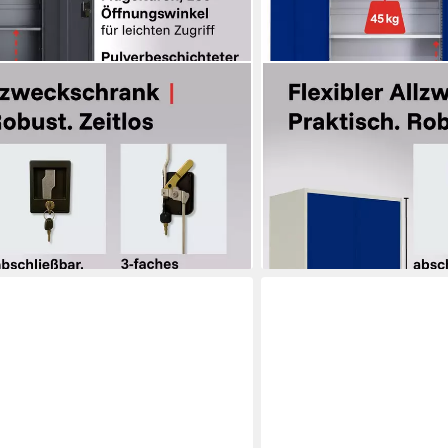
LAGERZWEI
eckschrank 195x100x50 cm (Set, 2-
Aktenschrank Stahlschran
abschließbar
ab 449,90 €
UVP
599,90 €
9 €
-25%
lieferbar - in 4-5 Werktagen be