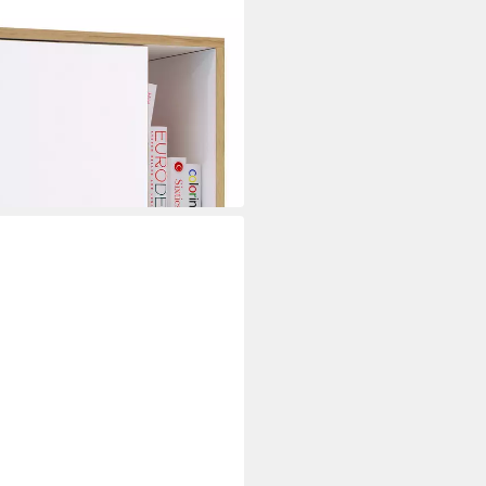
Salia mit Schiebtüren H. 183 x
zit