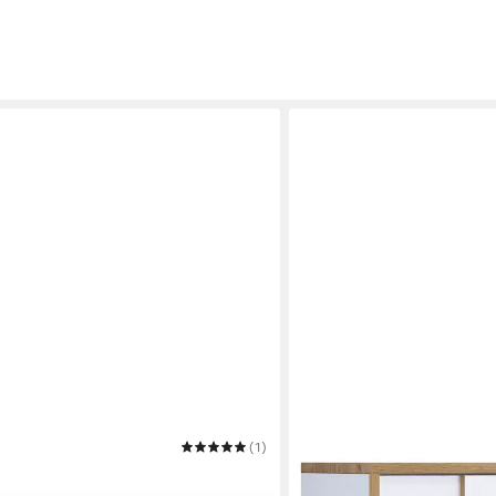
(1)
VCM
ank Salia mit Schiebtüren H. 74 x B.
Aktenschrank Büroschrank 
B. 60 x