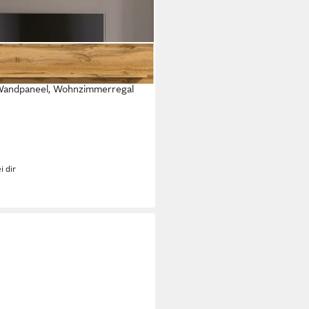
140 cm, 1 Ablageboden, Regal,
 Wandpaneel, Wohnzimmerregal
i dir