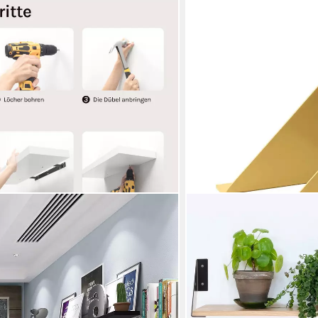
NATURAL GOODS BERLIN
ndregal Holz Schweberegal Regal für
Wandregalhalter LICHTENBE
Wandmontage, Regalträger
22,90 €
(11,45 €/ 1 Stk)
lieferbar - in 3-4 Werktagen be