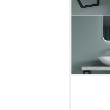
DOPORRO
Wandregalhalter Wandk
Wandhalter Regalträger
ab 46,46 €
UVP
55,75 
-17%
lieferbar - in 3-4 Werktag
+4