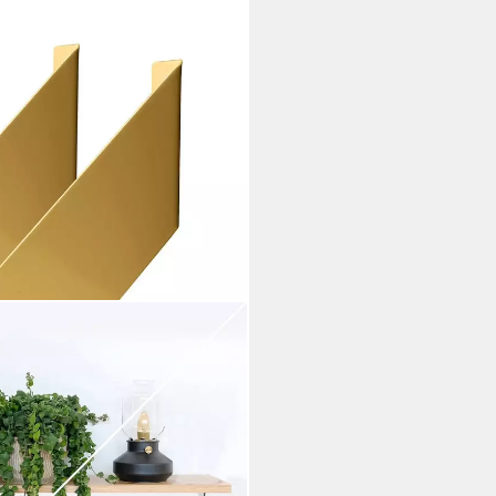
RG, 2-tlg., Regalhalter,
, schmal, 150mm Tiefe, Gelb
i dir