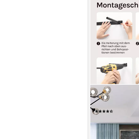
WOLTU
Wandboard, 1-tlg., Wa
Bücher
(21)
ab 14,99 €
UVP
23,99 €
-38%