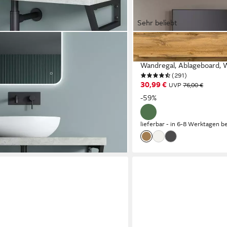
Sehr beliebt
OTTO HOME
onsole rostfreie Edelstahl
Wandboard AOSTA, Breite 
 Regalhalter, 2-tlg.
Wandregal, Ablageboard,
(291)
€
30,99 €
UVP
76,00 €
-59%
en bei dir
lieferbar - in 6-8 Werktagen be