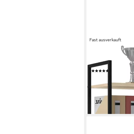
Fast ausverkauft
WOLTU
Standregal, 1-tlg., m
Küchenregal stehend, 
(76)
ab 26,13 €
UVP
72,99 €
-64%
lieferbar - in 4-5 Werktag