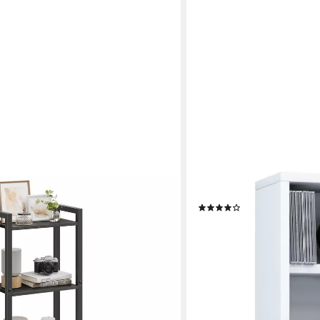
VCM
l, 40 x 24 x 107 cm, für
Standregal Bücherregal El
(68)
immer und Flur, mit 4 Ebenen,
29,50 €
UVP
32,90 €
tahlgestell, ebenholzschwarz
-10%
lieferbar - in 4-5 Werktagen be
+2
en bei dir