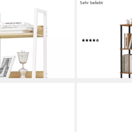
Sehr beliebt
VASAGLE
t 5 Ebenen, mit 4 Haken, im
Standregal werkzeuglose 
Wohnzimmer, Schlafzimmer
139 cm
(34)
ab 29,99 €
UVP
42,99 €
-30%
lieferbar - in 5-6 Werktagen be
en bei dir