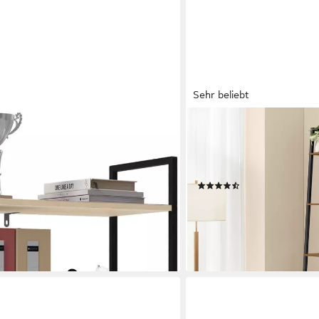
Sehr beliebt
VASAGLE
it 4 Ebenen, 60x116x28 cm,
Standregal Bücherregal, Le
Metall Holzwerkstoff
schmales freistehendes, R
Wohnzimmer, Industrie-D
(82)
ab 34,99 €
UVP
65,99 €
en bei dir
-47%
lieferbar - in 5-6 Werktagen be