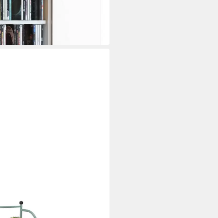
i dir
regal mit 4 Ablagen, grün