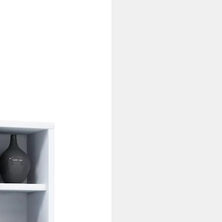
ementa H. 92 x B. 21 x T. 20 cm
i dir