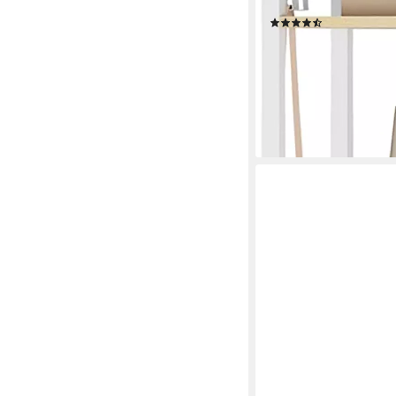
Lagerregal
(25)
41,05 €
UVP
76,91 €
-47%
lieferbar - in 4-5 Werktag