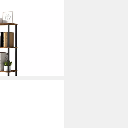
Montage, offene Ablagen,
, Küche, 5 Ebenen, 23,8 x 38 x
i dir