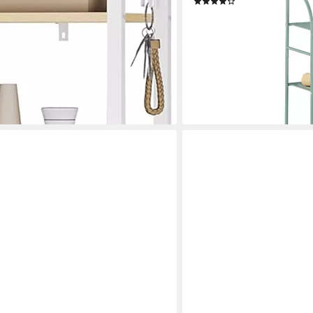
(11)
27,99 €
UVP
59,99 €
-53%
lieferbar - in 3-4 Werktagen be
en bei dir