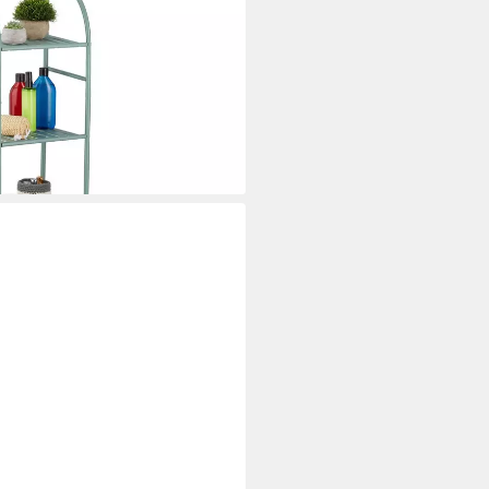
i dir