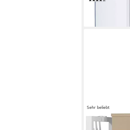
(28)
119,00 €
lieferbar - in 4-5 Werktag
Sehr beliebt
WOLTU
Standregal, mit 6 Ebe