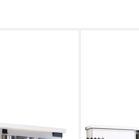
VCM
al Valenza H. 98 x B. 31 x T. 35 cm
Standregal CD DVD Regal S