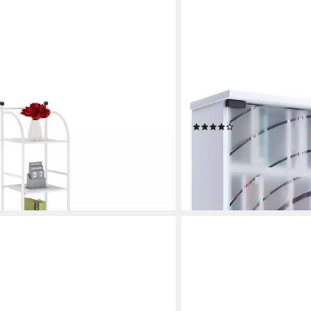
VCM
tandregal mit 5 Ablagen, weiß
Standregal CD DVD Regal T
(7)
139,00 €
UVP
159,90 €
-13%
en bei dir
lieferbar - in 4-5 Werktagen be