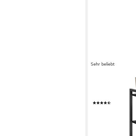
Sehr beliebt
VASAGLE
Standregal Bücherrega
Wohnzimmer, Arbeitsz
Aufbewahrungsregal, S
(61)
31,99 €
UVP
50,99 €
-37%
lieferbar - in 5-6 Werktag