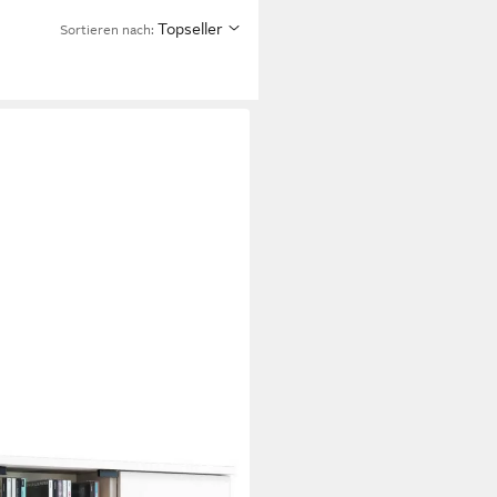
Topseller
Sortieren nach:
anto H. 92 x B. 86 x T. 18 cm