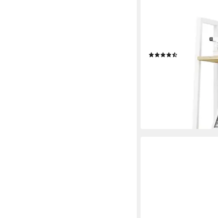
WOLTU
Standregal, 1-tlg., mi
Industriestil, aus MDF
(32)
ab 31,45 €
UVP
69,99 €
-55%
lieferbar - in 4-5 Werktag