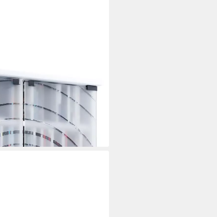
ilano H. 92 x B. 60 x T. 18 cm
i dir