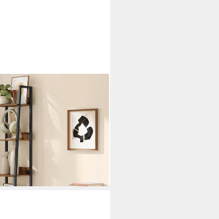
iterregal mit 5 Ebenen,
egal für Arbeitszimmer,
esign, 33,8x170x30 cm
i dir