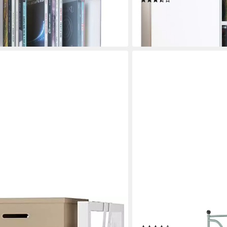
(13)
139,00 €
en bei dir
lieferbar - in 4-5 Werktagen be
RELAXDAYS
nen, 4 Haken, Küchenregal
Standregal Schmales Stand