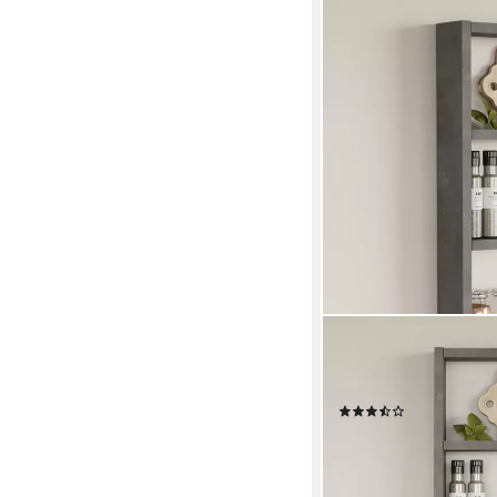
EN.CASA
Küchenregal, »Lappaj
43 x 9 cm Beton-Opti
(15)
34,99 €
UVP
38,99 €
-10%
lieferbar - in 4-5 Werktag