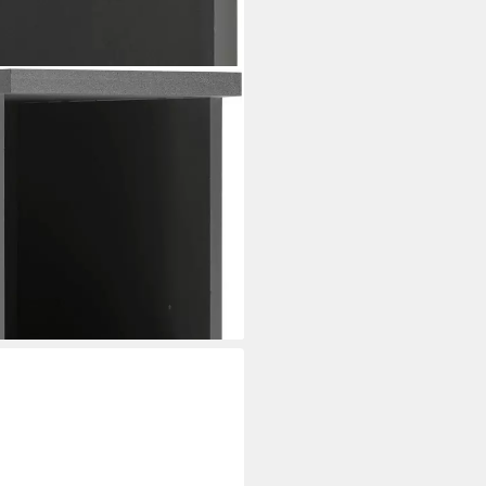
 cm breit, 165 cm hoch, 4
 viel Stauraum