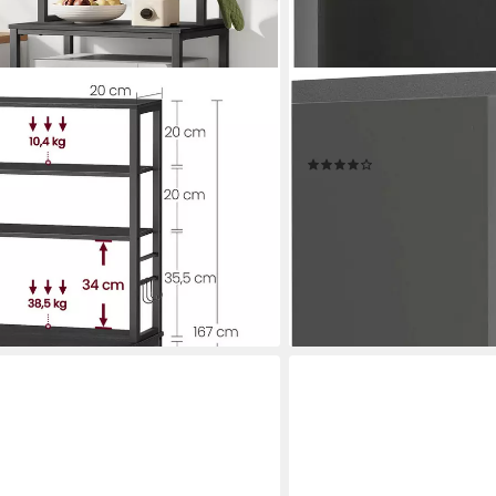
KOCHSTATION
l, Mikrowellen-Regal, 6 Haken, 6
Küchenregal KS-Colmar, 30
7 cm, Stahlrahmen, Industrie-Design,
verstellbare Einlegeböden,
(12)
173,99 €
UVP
229,00 €
€
-24%
lieferbar in 3 Wochen
en bei dir