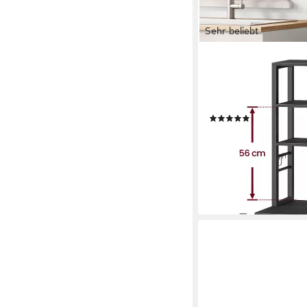
Sehr beliebt
VASAGLE
Standregal Küchenrega
Ablagen, 40 x 60 x 16
für Küche
(1019)
ab 56,99 €
UVP
74,99 
nur bis Dienstag
-24%
lieferbar - in 3-4 Werktag