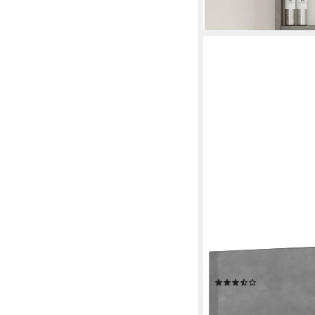
WIHO KÜCHEN
Wandboard Flexi2, Br
(10)
56,99 €
lieferbar in 4 Wochen