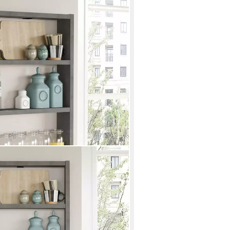
ärvi« Gewürzregal Wandregal 60 x
k
en bei dir