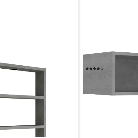
WIHO KÜCHEN
Hängeregal Flexi2, Breite
(11)
77,99 €
lieferbar in 4 Wochen