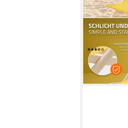
ECD GERMANY
Gartenliege Holz Lieg
Strandstuhl Strandlieg
mit 3-Fach verstellba
(3)
ab 92,99 €
UVP
116,24 
-20%
lieferbar - in 3-4 Werktag
+4