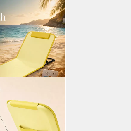
klappbar mit Nackenkissen
 verstellbare Rückenlehne
i dir