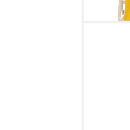
lieferbar - in 3-4 Werktag
+4