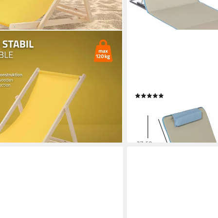
OUTSUNNY
estuhl Beachstuhl klappbarer
Gartenliege Sonnenliege k
e Liege, 2 St., 2er Set Sonnenliege
Verstellbarer Rückenlehne
rer Rückenlehne Relaxliege
Strandmatratze mit Trageta
Beige+Hellblau, 124 x 53 
€
(2)
45,90 €
UVP
73,90 €
en bei dir
-38%
lieferbar - in 2-3 Werktagen be