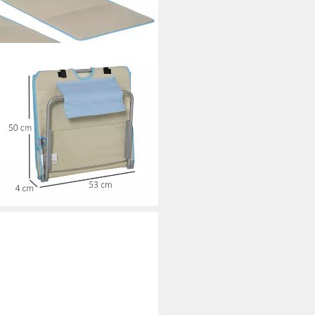
lappbar Strandliegen
, Höhenverstellbare
sche, 2 St., Oxfordstoff,
x 35-45 cm
i dir