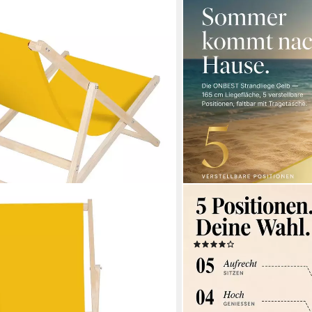
ONBEST
r Liegestuhl aus Holz mit Stoffbezug,
Campingliege Strandliege 
r, Liegestuhl, 1 St., Set bestehend
Tragetasche, Stahlgestell,
(13)
estuhl mit Stoffbezug, Klappbarer
24,99 €
29,99 €
dreistufig verstellbarer Rückenlehne
-17%
lieferbar - in 3-4 Werktagen be