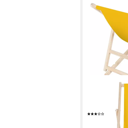
MELKO
Gartenliege Klappbare
Rückenlehne verstellba
aus 1 klappbaren Lieg
Strandstuhl aus Holz 
(35)
33,80 €
UVP
39,90 €
-15%