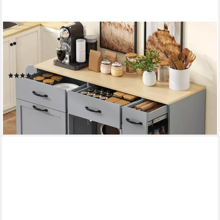
HAUSS SPOLE
Sideboard mit Mülleimerfach,Küchenschrank mit Schubladen und
Gewürzregal,Grau (Buffetschrank 133.5×40×86 mit
Abfallbehälterfach), für Esszimmer oder Wohnzimmer
(1)
249,99 €
UVP
338,99 €
-26%
lieferbar - in 4-5 Werktagen bei dir