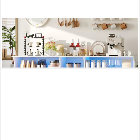
BEWISHOME
Sideboard Küchenschrank mit Arbeitsplatte, Küchenbuffet
Buffetschrank (2 St), – 180×40×80 cm
149,99 €
UVP
228,56 €
-34%
lieferbar - in 3-4 Werktagen bei dir