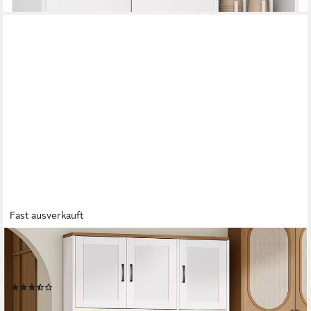
Fast ausverkauft
BEWISHOME
Sideboard hoher Küchenschrank mit Arbeitsplatte und
Ladestation, Weiß (1 St), Étagère amovible
(3)
169,99 €
UVP
242,99 €