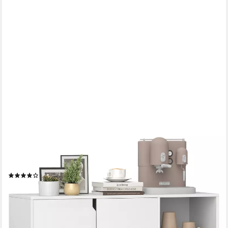
COSTWAY
Sideboard, Anrichteschrank mit Fächern, verstellbare Ablagen,
106x38x80cm
(5)
102,99 €
UVP
129,99 €
-21%
lieferbar - in 2-3 Werktagen bei dir