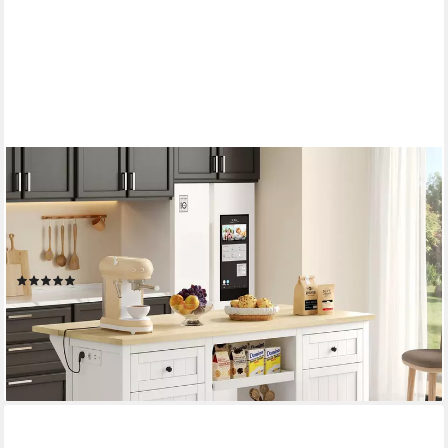
REDOM
Sideboard Multifunktionales Küchenbuffet,Kommode (Elegantes
Buffet-Sideboard / Bar-Schrank / Kücheninsel 150×65×75 cm –
5 Schubladen, 2 Ausziehböden, klappbare Erweiterungsplatte &
integrierte Steckdosen, 1 St., 150×65×75 cm), mit Schublade
(2)
ab 255,99 €
UVP
399,99 €
-36%
lieferbar - in 6-7 Werktagen bei dir