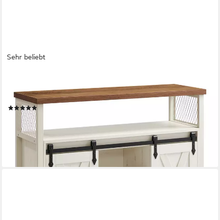
Sehr beliebt
VASAGLE
Sideboard Küchenschrank, Aufbewahrungsschrank, mit 2
Schiebetüren, 33 x 100 x 80 cm, verstellbare Ablagen
(247)
89,99 €
UVP
155,99 €
-42%
lieferbar - in 4-5 Werktagen bei dir
+1