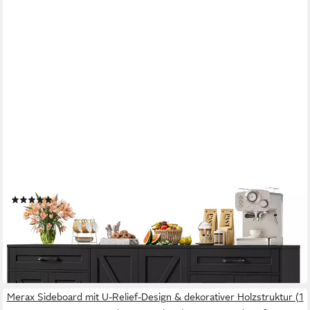
HOMECHO
Sideboard, 180 cm breit Küchenschrank mit Arbeitsplatte, 6
Türen und 2 Schubladen
(1)
205,99 €
UVP
299,99 €
-31%
lieferbar - in 6-7 Werktagen bei dir
Merax Sideboard mit U-Relief-Design & dekorativer Holzstruktur (1