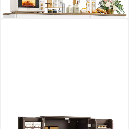
-25%
lieferbar - in 6-7 Werktagen bei dir
BEALIFE
Sideboard hoher Küchenschrank mit 2 Schubladen und 2 Türen,
Vorratschrank, Weiß