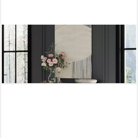
WAMPAT
Sideboard 90 cm breiter, 82 cm hoher Schrank mit 3 Fächern,
Buffetschrank für Wohnzimmer, Flur, Esszimmer, Schlafzimmer
119,99 €
220,00 €
-45%
lieferbar - in 3-4 Werktagen bei dir