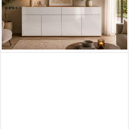
Breite 160,1 cm
(57)
189,99 €
UVP
366,00 €
-48%
lieferbar in 3 Wochen