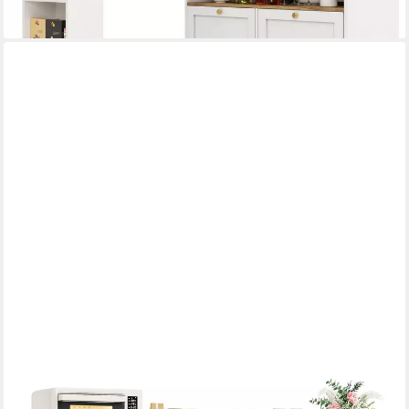
HOMECHO
Sideboard, 150cm Breit Küchenschrank mit Arbeitsplatte 4
Türen 3 Schubladen
209,99 €
UVP
279,99 €