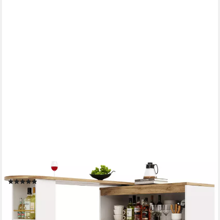
I@HOME
Sideboard mit drehbare Bartisch und Arbeitstisch (geeignet für
Esszimmer/Arbeitszimmer/Wohnzimmer, 1 Set), Bis 60 kg
belastbar, 138 cm – 105 x 39 x 102 cm, Schwarz
(1)
249,99 €
UVP
399,00 €
-37%
lieferbar - in 6-8 Werktagen bei dir