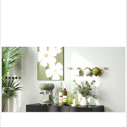
HOMCOM
Sideboard Beistellschrank mit 4 Schubladen, 2 Türen,
Küchenschrank (Aufbewahrungsschrank, 1 St., Küchenschrank),
für Wohnzimmer, 105 x 40 x 76 cm, Schwarz
(6)
136,90 €
UVP
249,90 €
-45%
lieferbar - in 2-3 Werktagen bei dir