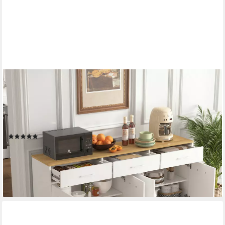
REDOM
Sideboard 160x76,5x37 cm Verstellbare Einlegeböden,
geräumige Arbeitsfläche (Packung, 1 St., 160 cm Kücheninsel in
Weiß mit Holzplatte, 3 Schubladen), Stilvolles Sideboard für
Küche, Esszimmer & Wohnbereich
(1)
219,99 €
UVP
419,99 €
-48%
lieferbar - in 6-7 Werktagen bei dir