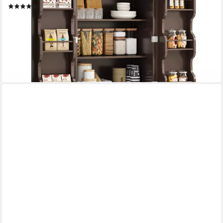
(45)
115,99 €
UVP
199,99 €
-42%
lieferbar - in 5-6 Werktagen bei dir