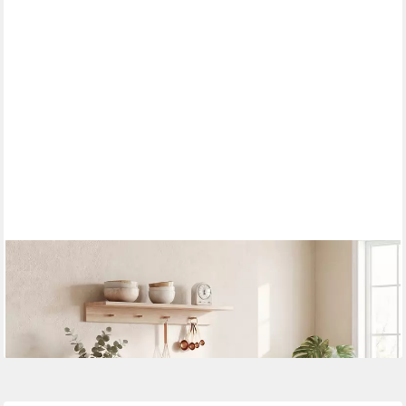
HOMCOM
Sideboard (Küchenschrank, 1 St., Aufbewahrungsschrank), 110 x
40 x 80 cm Weiß
128,90 €
lieferbar - in 2-3 Werktagen bei dir