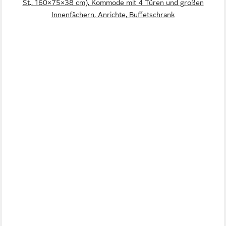
St., 160×75×38 cm), Kommode mit 4 Türen und großen
Innenfächern, Anrichte, Buffetschrank