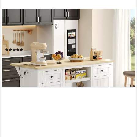
OKWISH
Sideboard Küchenbuffet,Kommode (Buffet-Sideboard, Bar-
Schrank & Kücheninsel – Mit Klappbarer Erweiterungsplatte,
Steckdosen und USB-Ports., 1 St., 150×65×75 cm), mit
Schublade
(2)
255,99 €
UVP
399,99 €
-36%
lieferbar - in 6-7 Werktagen bei dir