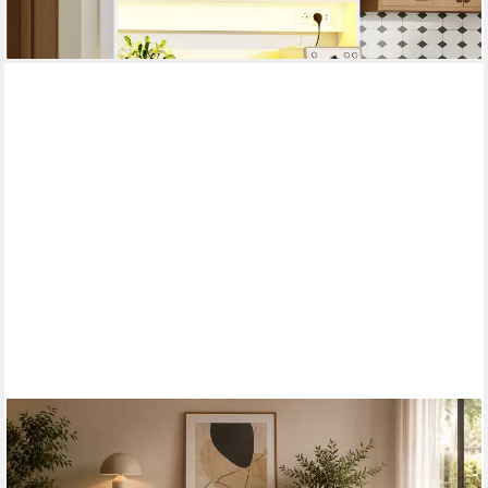
-30%
lieferbar in 4 Wochen
OTTO HOME
Sideboard Garda Kommode, Schrank, 4 Türen mit Push-to-Open,
Made in Italy, Hochglanzlackierte Fronten,2 Schubladen, grifflos