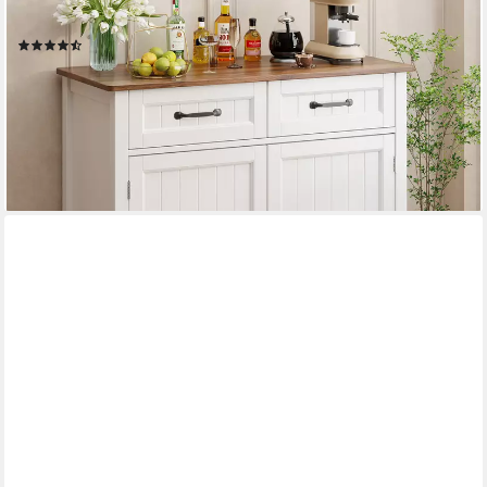
Türen,Weiß
(54)
ab 109,99 €
UVP
199,99 €
-45%
lieferbar - in 5-6 Werktagen bei dir