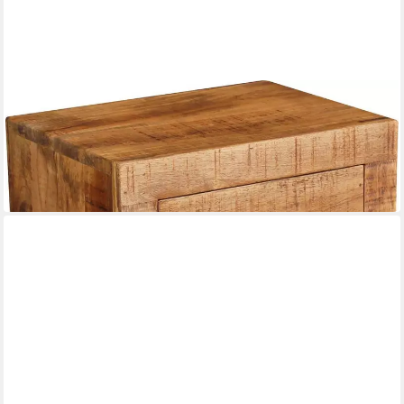
MÖBILIA
Nachtkommode Titlis
40 x 40 x 30 cm
B/H/T
145,97 €
UVP
261,00 €
-44%
in 6-8 Werktagen bei dir