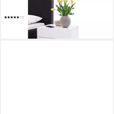
Nachtkonsole Newark
50 x 60 x 40 cm
B/H/T
(1)
129,00 €
168,95 €
-24%
in 6-7 Werktagen bei dir