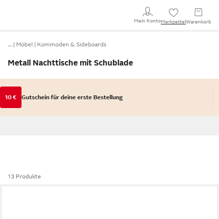
Mein Konto
Merkzettel
Warenkorb
…
Möbel
Kommoden & Sideboards
Metall Nachttische mit Schublade
10 €
Gutschein für deine erste Bestellung
13 Produkte