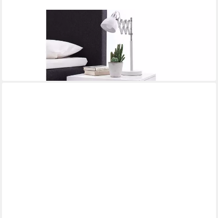
MÖBELANDO
Nachtkonsole Newark
50 x 50 x 40 cm
B/H/T
93,00 €
136,95 €
-32%
in 4-5 Werktagen bei dir