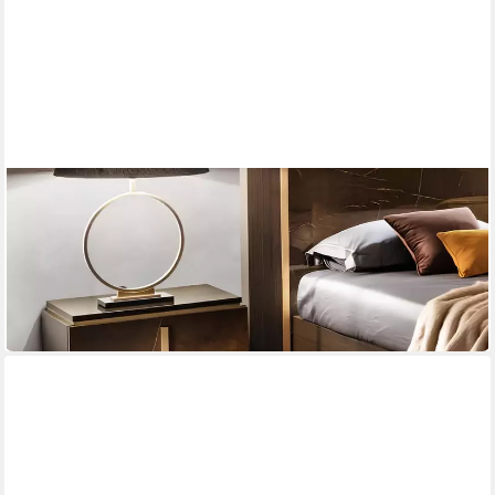
XLMOEBEL
Nachttisch Design Konsole aus Metall im Glanz für
Schlafzimmer und Beistell
43 x 54 x 65 cm
B/H/T
1.249,00 €
UVP
1.600,00 €
-22%
lieferbar in 9 Wochen