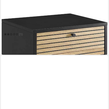
SALESFEVER
Nachtkommode Torsby Charmanter Nachtisch
50 x 50 x 40 cm
B/H/T
(1)
202,15 €
UVP
499,00 €
-59%
in 6-8 Werktagen bei dir