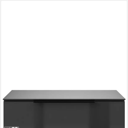
MANJANA MÖBEL
Nachtkommode mit Chrom oder Schwarz matten Metallgriffen
45 x 60,3 x 40 cm
B/H/T
ab 169,00 €
UVP
290,00 €
-42%
lieferbar in 4 Wochen