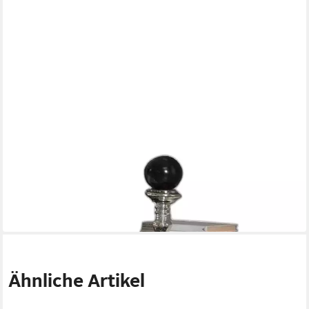
XLMOEBEL
Nachttisch Beistelltisch aus Metall mit glänzender Oberfläche
50 x 50 x 43 cm
B/H/T
600,00 €
UVP
860,00 €
-30%
lieferbar in 10 Wochen
Ähnliche Artikel