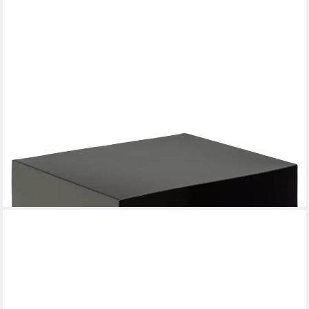
FREIRAUM
Nachtkommode Joliet
30 x 30 x 25 cm
B/H/T
72,95 €
lieferbar in 6 Wochen