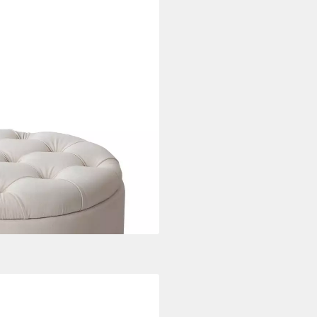
champagner, Wohnzimmer ·
fbewahrungkorb
i dir