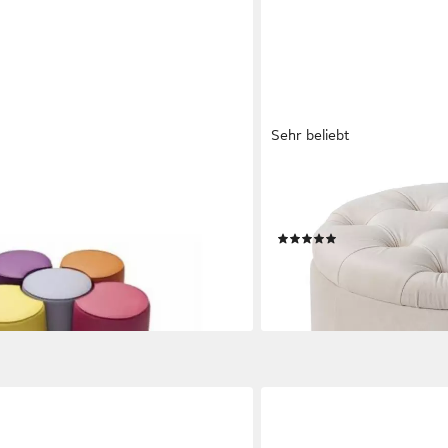
Sehr beliebt
RIESS-AMBIENTE
 aus hochwertigem Stoff in
Hocker MODERN BAROCK 
 5x Hocker), Hergestellt in Europa
Samt · mit Stauraum · Au
(50)
00 €
55,95 €
lieferbar - in 4-5 Werktagen be