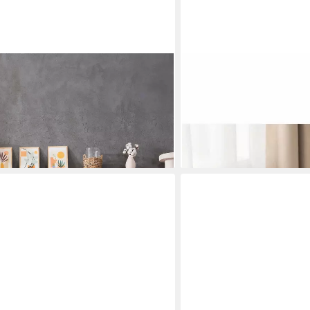
SKYE DECOR
Soft-Pouf, Sitzhocker, Einzelsessel
Pouf Bliss-Berlin (1-St., 1
114,90 €
169,90 €
-32%
lieferbar in 5 Wochen
+1