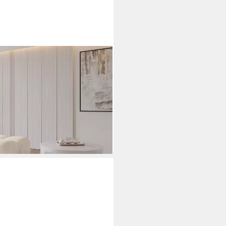
ack-Hocker modularer
itzhocker Sitzkissen Fußhocker