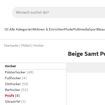
Alle Kategorien
Wohnen & Einrichten
Mode
Multimedia
Sport
Beau
Startseite
Möbel
Hocker
Beige Samt P
Hocker
Polsterhocker
Fußhocker
Sitzhocker
Barhocker
Poufs
Sitzwürfel