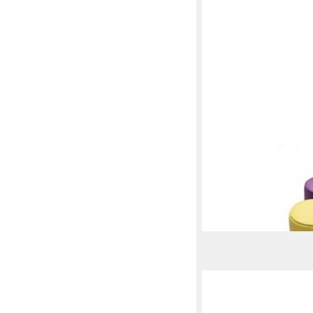
XLMOEBEL
Pouf Eleganter Hocker
zeitlosem Grau (5-St.,
3.329,00 €
UVP
4.200,
-21%
lieferbar in 9 Wochen