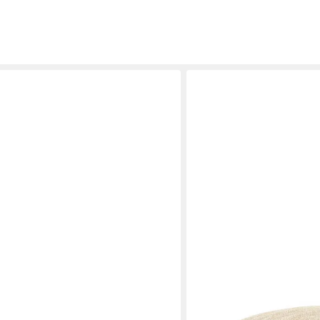
GREEN BEAN
mtiger Polsterpouf
Pouf Sitzsack-Hocker Hom