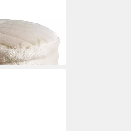
ocker in Beige mit hochwertiger
er), Made in Europa