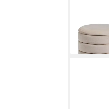
FEELING4HOME
Pouf Darina 2er-Set i
154,99 €
186,95 €
-17%
lieferbar in 6 Wochen