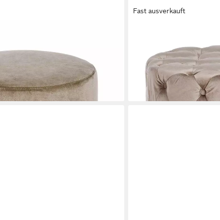
Fast ausverkauft
FEELING4HOME
ptik, Taupe
Pouf Lorella in Samt-Optik
174,99 €
210,95 €
-17%
lieferbar in 6 Wochen