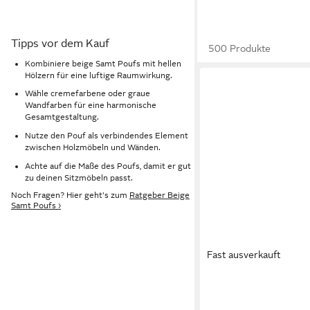
Tipps vor dem Kauf
500 Produkte
Kombiniere beige Samt Poufs mit hellen
Hölzern für eine luftige Raumwirkung.
Wähle cremefarbene oder graue
Wandfarben für eine harmonische
Gesamtgestaltung.
Nutze den Pouf als verbindendes Element
zwischen Holzmöbeln und Wänden.
Achte auf die Maße des Poufs, damit er gut
zu deinen Sitzmöbeln passt.
Noch Fragen? Hier geht's zum
Ratgeber Beige
Samt Poufs ›
Fast ausverkauft
SKYE DECOR
Pouf Lizbon (1-St), Sa