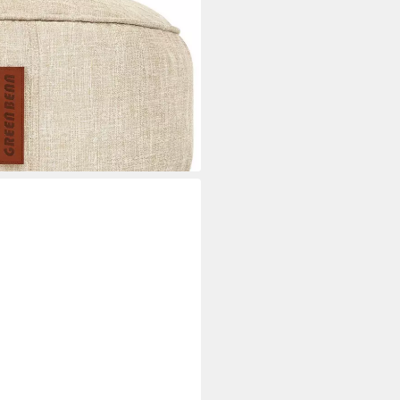
erlen Füllung -, Fußhocker
tzsäcke), Bodenkissen für Kinder
en Sitzhocker
i dir