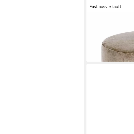
Fast ausverkauft
FEELING4HOME
Pouf Lucilla in Samt-O
54,99 €
66,95 €
-18%
lieferbar in 6 Wochen