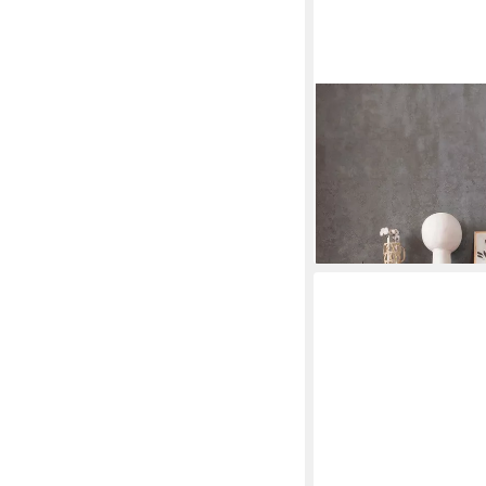
WUUH
Pouf Wuuh Felix Pouf, 
229,00 €
lieferbar in 4 Wochen
+3