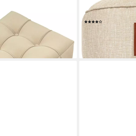
Hocker 45x25cm mit EPS-P
Fußkissen Sitz-Pouf für Si
und Erwachsene - Sitzkiss
(14)
39,95 €
UVP
79,95 €
-50%
lieferbar - in 2-3 Werktagen be
+2