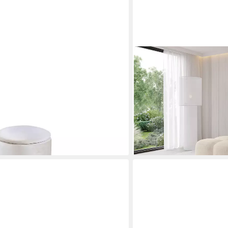
ALTDECOR
Pouf Miko-Puf (Pouf Sitzs
90x90x45), Indoor Poufs S
Relaxsessel Wohnzimmer
319,90 €
UVP
419,00 €
-24%
lieferbar in 4 Wochen
+15