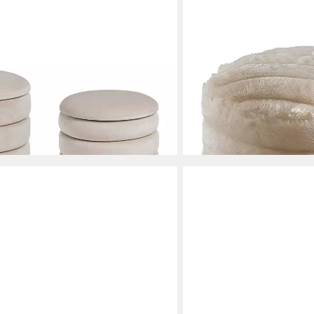
JVMOEBEL
n Samt-Optik, Beige
Pouf Eleganter Samt Sitzh
Polsterung (1-St., 1x Hock
352,00 €
UVP
450,00 €
-22%
lieferbar in 10 Wochen