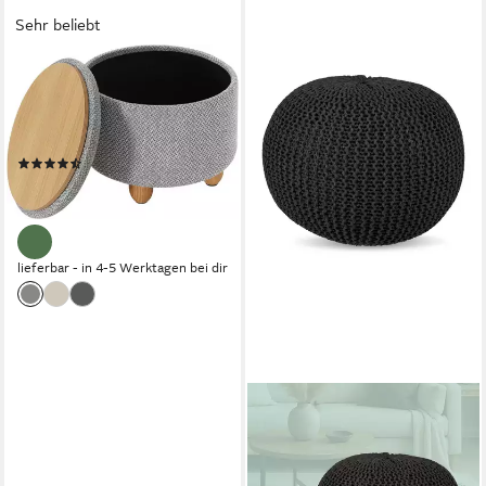
Sehr beliebt
WOLTU
Sitzhocker (1 St), Fußhocker
mit Stauraum, gepolstert, mit
Leinenbezug
(35)
39,94 €
UVP
72,99 €
-45%
lieferbar - in 4-5 Werktagen bei dir