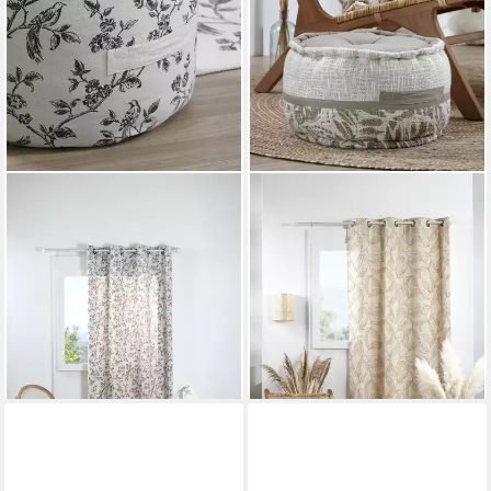
STOF
STOF
Polsterhocker Pouf aus
Polsterhocker Pouf aus
Baumwoll CLARINE, Ø 40 cm
Baumwolle HEMERA, Ø 40
(1 Stk., Sitzhocker), funktional
cm (1 Stk., Sitzhocker),
23,55 €
UVP
47,99 €
funktional
36,99 €
-51%
UVP
47,99 €
lieferbar - in 3-4 Werktagen bei dir
-23%
lieferbar - in 3-4 Werktagen bei dir