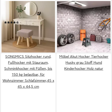
RELAXDAYS
RELAXDAYS
Sitzhocker Hocker Cord,
Sitzhocker Klapphocker
Hellgrau
faltbar XL 2er Set (Set, 2er
(2)
Set)
24,99 €
UVP
39,99 €
29,99 €
UVP
59,99 €
-38%
-50%
lieferbar - in 2-3 Werktagen bei dir
lieferbar - in 2-3 Werktagen bei dir
SONGMICS Sitzhocker rund,
Möbel Akut Hocker Tierhocker
Fußhocker mit Stauraum,
Husky grau Stoff Hund
Schminkhocker mit Füßen, bis
Kinderhocker Holz natur
150 kg belastbar, für
Wohnzimmer Schlafzimmer,45 x
45 x 44,5 cm