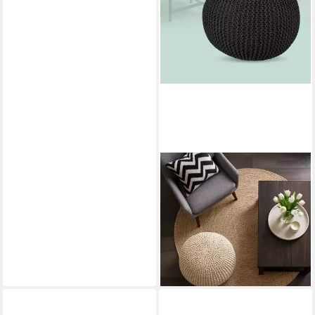
RELAXDAYS
Pouf Gestrickter Pouf,
Dunkelgrau
44,99 €
UVP
69,99 €
-36%
lieferbar - in 2-3 Werktagen bei dir