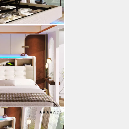
(1)
raumbett mit bettkasten
t beige