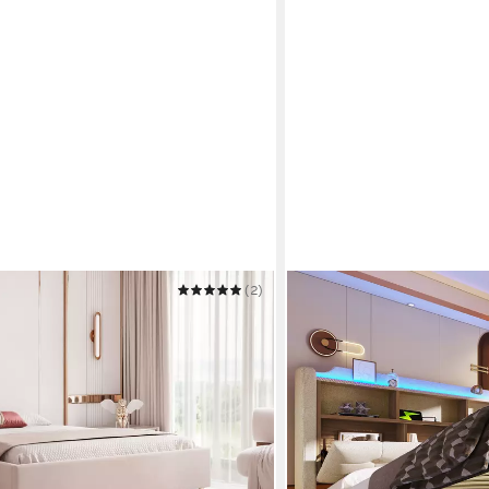
(2)
teil "SIENA" mit Bettkasten und
 €