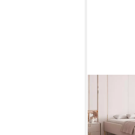
GOLDSTOFF
Polsterbett ohne Kopf
hohen Beinen
Mehrere Größen
ab 740,00 €
UVP
910,00
-19%
lieferbar in 6 Wochen