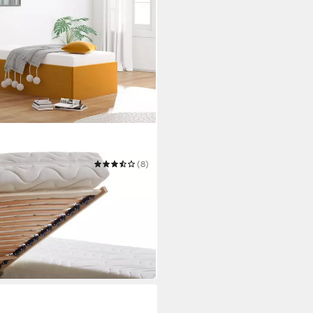
T
(8)