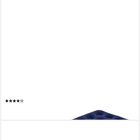
BESTWAY
Luftbett 185 x 76 x 22 cm, (Packung, 1-tlg., Für 1 Person), Ideal
für den Innen- und Außengebrauch
(2)
ab 18,78 €
lieferbar - in 2-3 Werktagen bei dir