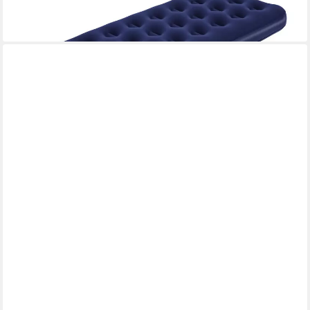
18,31 €
lieferbar - in 2-3 Werktagen bei dir
BESTWAY
Luftbett, (TriTech®, 1-tlg)
ab 50,95 €