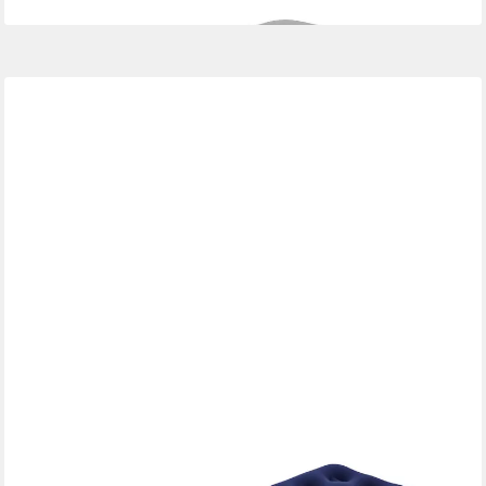
BESTWAY
Luftbett Bestway Luftbett Blue Horizon Single XL/Lo 185 x 76 x
22 cm, Komfortable Schlaflösung für unterwegs