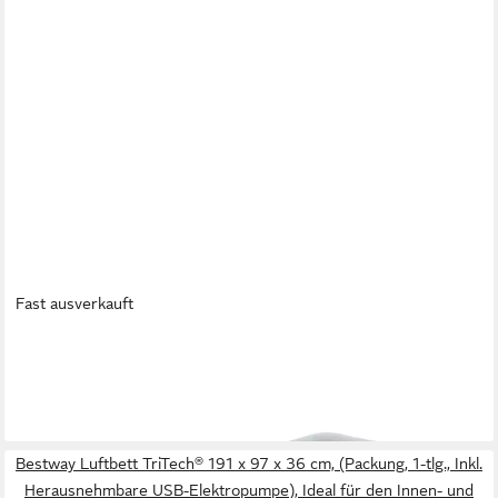
Fast ausverkauft
BESTWAY
Luftbett, (TriTech®, 1-tlg)
ab 54,95 €
lieferbar - in 4-5 Werktagen bei dir
Bestway Luftbett TriTech® 191 x 97 x 36 cm, (Packung, 1-tlg., Inkl.
Herausnehmbare USB-Elektropumpe), Ideal für den Innen- und