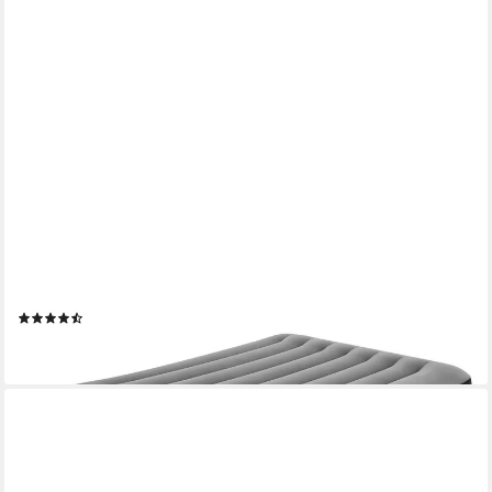
BESTWAY
Luftbett TriTech® 203 x 152 x 46 cm, (Packung, 1-tlg.,
Integrierte Elektropumpe, Für 2 Personen), Ideal für den
Innengebrauch
(13)
ab 44,89 €
lieferbar - in 2-3 Werktagen bei dir