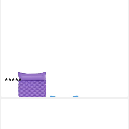
BESTWAY
Luftbett Float 'n Roll 213 x 86 cm, sortiert
(1)
16,95 €
lieferbar - in 2-3 Werktagen bei dir