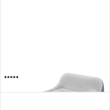
BESTWAY
Luftbett TriTech® SleekFlow™ 226 x 152 x 84 cm, (Packung, 1-
tlg., Inkl. Kopfteil & integrierter Elektropumpe), Ideal für den
Innengebrauch
(2)
ab 79,95 €
lieferbar - in 4-5 Werktagen bei dir