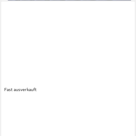
Fast ausverkauft
BESTWAY
Luftbett AlwayzAire® 203 x 152 x 36 cm, (Packung, 1-tlg., für 2
Personen), Selbstaufblasend, ohne Druckverlust
ab 74,95 €
UVP
119,95 €
-38%
lieferbar - in 4-5 Werktagen bei dir