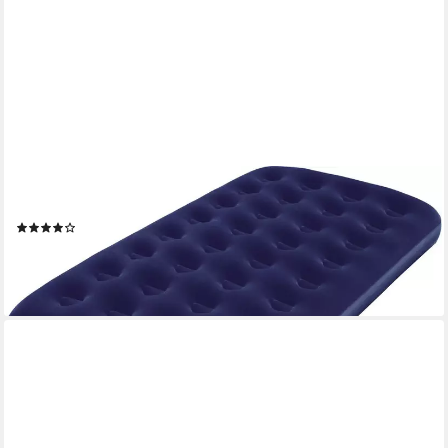
BESTWAY
Luftbett
(36)
ab 19,42 €
UVP
24,95 €
-22%
lieferbar - in 2-3 Werktagen bei dir