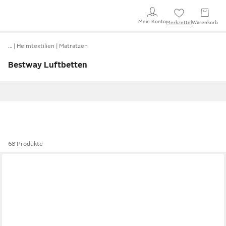
Mein Konto
Merkzettel
Warenkorb
…
Heimtextilien
Matratzen
Bestway Luftbetten
68 Produkte