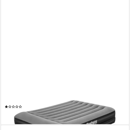
BESTWAY
Luftbett Luftbett Tritech 203x152x46 cm mit integrierter
Elektropumpe, Flocked Oberfläche, inklusive Tasche, Queen Size
(1)
48,71 €
lieferbar - in 2-3 Werktagen bei dir