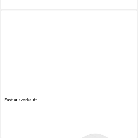
lieferbar - in 4-5 Werktagen bei dir
Fast ausverkauft
BESTWAY
Luftbett Alpinelite™ 49,5 x 28 x 12 cm
19,95 €
lieferbar - in 4-5 Werktagen bei dir