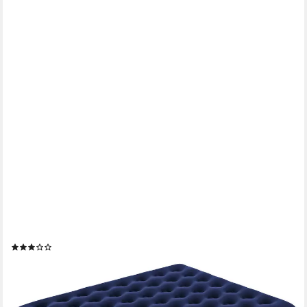
BESTWAY
Luftbett 203 x 183 x 22 cm, (Packung, 1-tlg., Inkl. externer
Elektropumpe, Für 2 Personen), Ideal für den Innen- und
Außengebrauch
(1)
ab 29,98 €
UVP
33,95 €
-12%
lieferbar - in 4-5 Werktagen bei dir