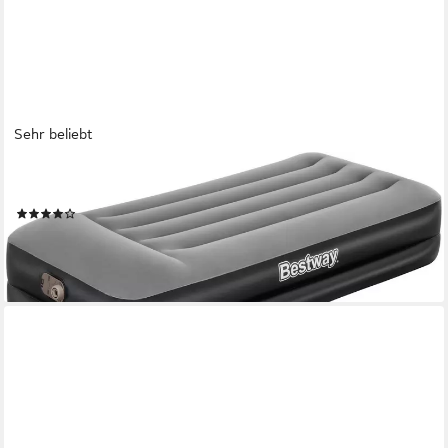
Sehr beliebt
BESTWAY
Luftbett Aerolux
(132)
ab 48,79 €
UVP
64,95 €
-25%
lieferbar - in 2-3 Werktagen bei dir