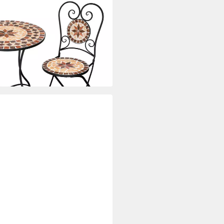
t 2 Stühle 1 Tisch Mosaiktisch
i dir