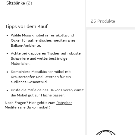
Sitzbänke
25 Produkte
Tipps vor dem Kauf
Wähle Mosaikmöbel in Terrakotta und
Ocker für authentisches mediterranes
Balkon-Ambiente.
Achte bei klappbaren Tischen auf robuste
Scharniere und wetterbeständige
Materialien.
Kombiniere Mosaikbalkonmöbel mit
Kräutertöpfen und Laternen für ein
südliches Gesamtbild.
Prüfe die Maße deines Balkons vorab, damit
die Möbel gut zur Fläche passen.
Noch Fragen? Hier geht's zum
Ratgeber
Mediterrane Balkonmöbel ›
DEGAMO
Garten-Essgruppe SIEN