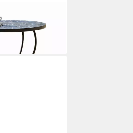
ues antikgrün/schwarz
i dir