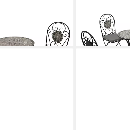
DEGAMO
A, (3-tlg), 2x Klappstuhl und 1x
Garten-Essgruppe SIENA, (
ik-Dekor grau, mit Polstern
und 1x Tisch rund 60cm, M
314,39 €
en bei dir
lieferbar - in 2-3 Werktagen be