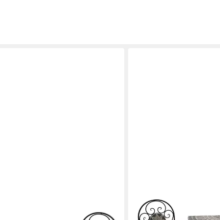
DEGAMO
A, (3-tlg), 2x Klappstuhl und 1x
Balkonset SIENA, (3-tlg), 