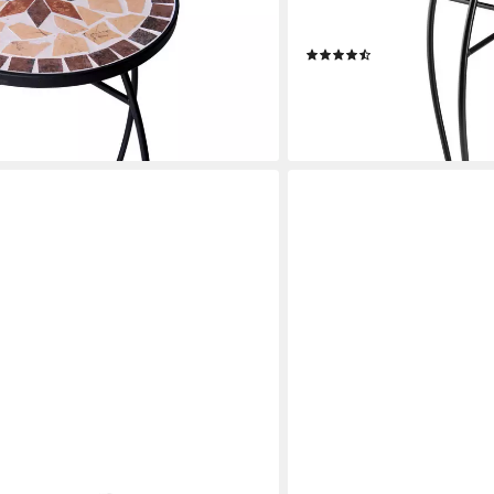
in terracotta), Stahl, rund,
geschwungenen Beinen
en bei dir
(16)
28,99 €
lieferbar - in 2-3 Werktagen be