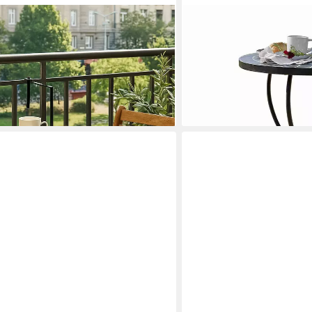
E
MIRABEAU
(1-St., 1 Tisch), Tischplatte aus
Gartentisch Tisch Ballaig
212,00 €
acottafarben
lieferbar - in 7-9 Werktagen be
en bei dir