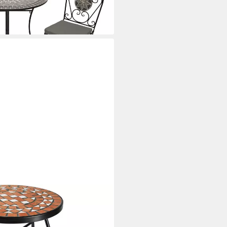
k-Dekor grau
i dir
sch zum Einhängen, 30 x 30 x
 (Klappbarer Balkontisch, 1-St.,