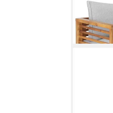
TECTAKE
Gartenstuhl Balkonstuh
x 64,5 cm (Terrassens
wetterfest, Belastbark
cm
ab 129,99 €
lieferbar - in 2-3 Werktag