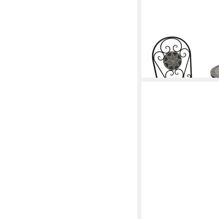
DEGAMO
Garten-Essgruppe SIEN
Tisch rund 60cm, Mosa
195,69 €
lieferbar - in 2-3 Werktag