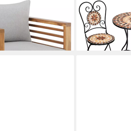
KAMELIO
l, mit lasiertem Holzgestell, 72 x 63
Balkonset Mosaik Gartense
tuhl Boka für Außen in Braun, 1 St),
mit Stühlen Garten
229,00 €
eit 120 kg, Dicke des Sitzpolsters 12
lieferbar - in 2-3 Werktagen be
en bei dir