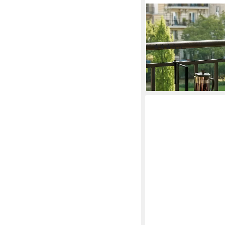
MOEBEL-DIREKT-ONLIN
Balkonhängetisch Bodo 
Mosaikstücken in terr
(9)
74,50 €
99,99 €
-25%
lieferbar - in 6-7 Werktag