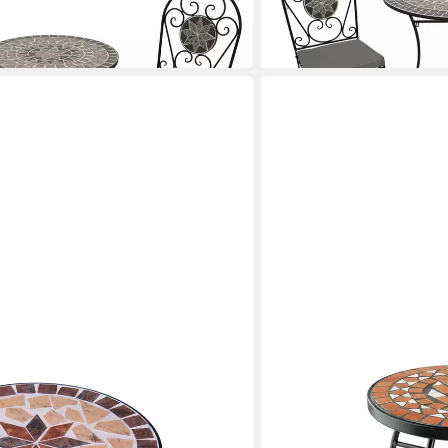
ik-Dekor grau, mit Polstern
halbrund 45x90cm, Mosai
217,49 €
en bei dir
lieferbar - in 2-3 Werktagen be
TECTAKE
sch Mosaik Gartentisch Metall rund
Balkonhängetisch Balkonti
61,5 cm, Mosaik und Zement