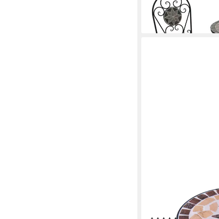
Tisch rund 60cm, Mosa
195,69 €
lieferbar - in 2-3 Werktag
KAMELIO
Gartentisch Beistellti
Balkontisch klein