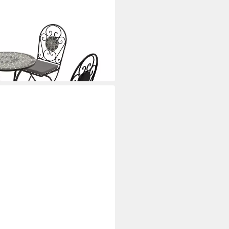
Gartenset, 5-tlg), 4x Klappstuhl
osaik-Dekor grau, mit Polstern
i dir