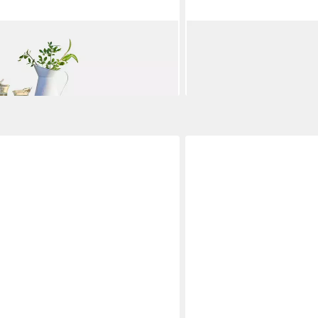
MIRABEAU
lessa schwarz/weiß/blau
Gartentisch Couchtisch D
414,00 €
en bei dir
lieferbar - in 7-9 Werktagen be