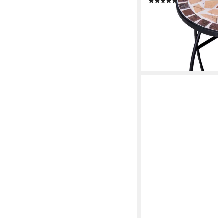
(10)
29,99 €
lieferbar - in 2-3 Werktag