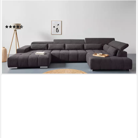
COTTA
Wohnlandschaft Orion U-Form, B: 409 cm, mit
Kopfteilverstellung & 6 Nierenkissen
(42)
2.399,99 €
UVP
4.199,00 €
-43%
lieferbar in 2 Wochen
+9