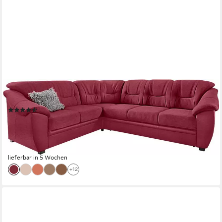
SIT&MORE
Ecksofa Savona, optional Schlaffunktion, Federkern
(250)
ab 1.379,99 €
UVP
2.229,00 €
-38%
lieferbar in 5 Wochen
+12