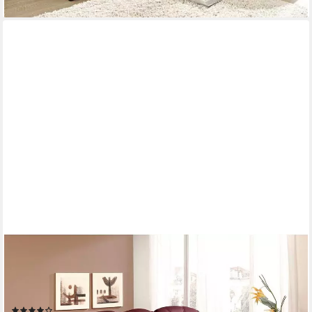
DOMO COLLECTION
Ecksofa Papenburg, zeitlose Rückensteppung, elegante
Formensprache, L-Form, in großer Farbvielfalt, wahlweise mit
Bettfunktion, OTTOs Choice
(135)