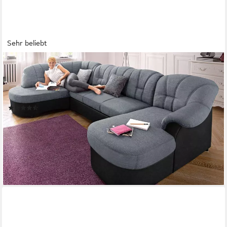
Sehr beliebt
DOMO COLLECTION
Wohnlandschaft FLORES 293x180x86 cm, hochwertig,
komfortabel, U-Form, 3 Teile, wahlw. mit Bettfunktion, wahlw. mit
Federkern, Unser Dauertiefpreis
(685)
ab 999,99 €
UVP
1.599,99 €
-38%
lieferbar in 2 Wochen
+3