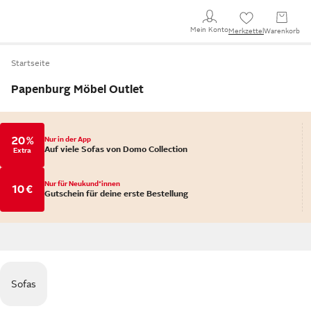
Mein Konto
Merkzettel
Warenkorb
Startseite
Papenburg Möbel Outlet
20 %
Nur in der App
Auf viele Sofas von Domo Collection
Extra
Nur für Neukund*innen
10 €
Gutschein für deine erste Bestellung
Sofas