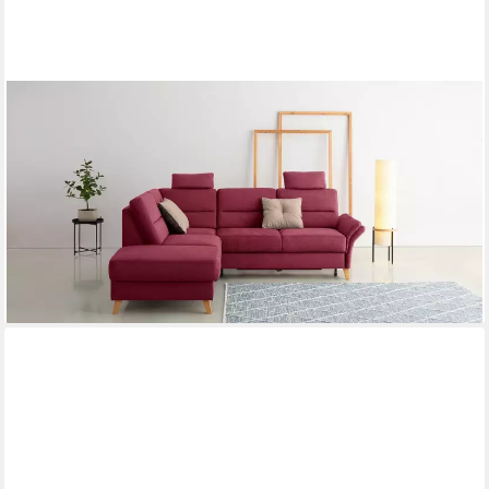
OTTO HOME
Ecksofa Westerland L-Form, Federkern-Polsterung, wahlweise
mit Schlaffunktion, Bettkasten
ab 1.549,99 €
UVP
2.559,00 €
-39%
lieferbar in 5 Wochen
+9