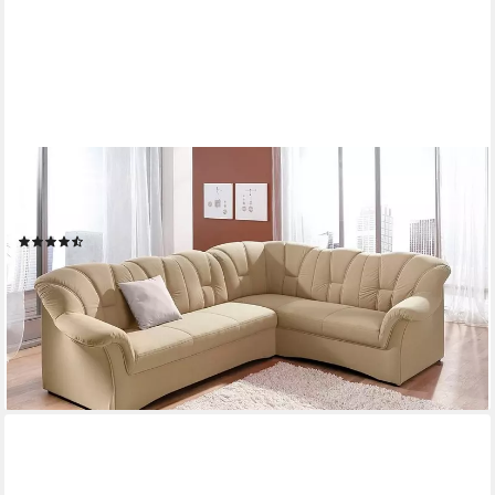
DOMO COLLECTION
Ecksofa Papenburg B/T/H: 242/190/84 cm L-Form, wahlweise
mit Bettfunktion, Langer Schenkel links oder rechts
(303)
ab 739,99 €
UVP
1.149,99 €
-36%
lieferbar in 4 Wochen
+11