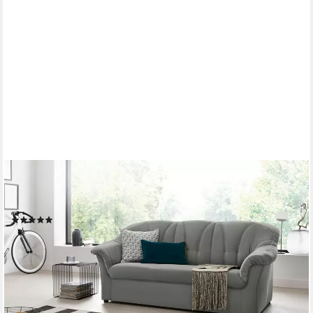
DOMO COLLECTION
3-Sitzer Pegnitz für kleine Räume, Breite 185cm, zeitlos,
elegante Armlehnen, komfortabel
(2)
ab 536,24 €
UVP
749,99 €
-29%
lieferbar in 6 Wochen
+8