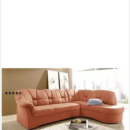
DOMO COLLECTION
Ecksofa Papenburg, zeitlose Rückensteppung, elegante
Armlehne, L-Form, mit Ottomane, wahlweise mit Bettfunktion
(194)
ab 979,11 €
UVP
1.449,99 €
-32%
lieferbar in 4 Wochen
+6