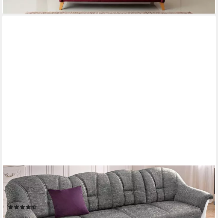
DOMO COLLECTION
Ecksofa FLORES Schlafsofa, 233x142x86 cm, L-Form, whlw. mit
Bettfunktion, whlw. mit Federkern
(326)
ab 950,42 €
UVP
1.549,99 €