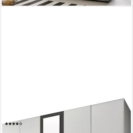
WIMEX
Kleiderschrank Taiga Kleiderschrank mit Spiegel mit Schubladen
auf bequemer Höhe, Garderobe Schlafzimmerschrank
(1477)
ab 449,99 €
UVP
1.000,00 €