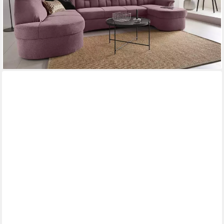
ab 1.323,30 €
UVP
2.049,99 €
-35%
lieferbar in 4 Wochen
+1