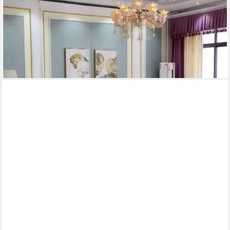
XLMOEBEL
Ecksofa Klassische Polstercouch im Barockstil aus Textil, 3 Teile,
Made in Europa
4.239,00 €
UVP
5.400,00 €
-22%
lieferbar in 12 Wochen