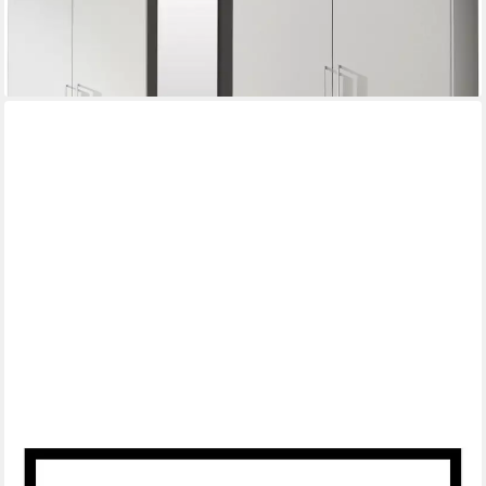
-55%
lieferbar - in 2-3 Werktagen bei dir
+4
OTTO HOME
Polstergarnitur Texel, als Set, mit Federkern und Kontrastnaht