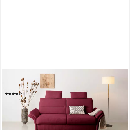
OTTO HOME
3-Sitzer Westerland, Federkern-Polsterung. wahlweise mit
Armlehnfunktion
(2)
ab 799,99 €
UVP
1.299,00 €
-38%
lieferbar in 5 Wochen
+9