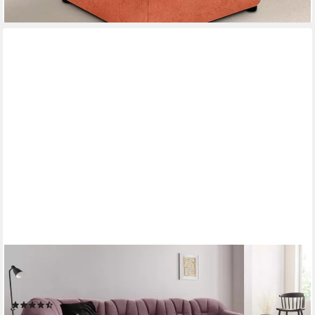
DOMO COLLECTION
Wohnlandschaft Papenburg U-Form, in großer Farbvielfalt,
wahlweise Bettfunktion, frei im Raum stellbar
(5)