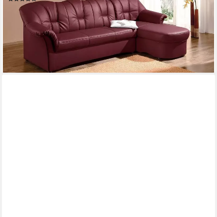
ab 579,99 €
UVP
999,99 €
-42%
lieferbar in 4 Wochen
+11