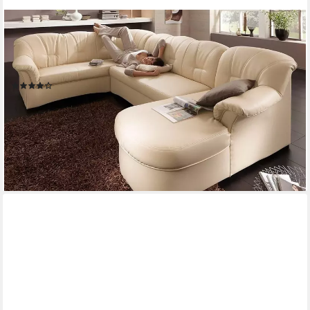
DOMO COLLECTION
Wohnlandschaft Papenburg, zeitlose Rückensteppung, elegante
Formensprache, U-Form, in großer Farbvielfalt, wahlweise mit
Bettfunktion
(131)
ab 1.066,75 €
UVP
1.599,99 €
-33%
lieferbar in 4 Wochen
+5