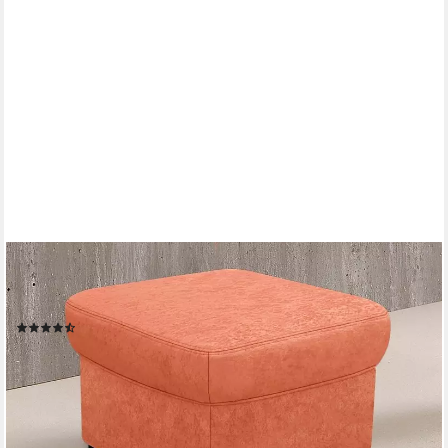
DOMO COLLECTION
Hocker Papenburg elegant und zeitlos, B/T 57/57cm, in großer
Farbvielfalt
(53)
138,47 €
UVP
249,99 €
-45%
lieferbar in 4 Wochen
+11