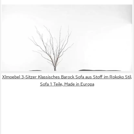
DOMO COLLECTION
Polstergarnitur Pegnitz zeitloses und elegantes Design, (Set, 2-
tlg)
1.163,86 €
UVP
1.599,99 €
-27%
lieferbar in 4 Wochen
Xlmoebel 3-Sitzer Klassisches Barock Sofa aus Stoff im Rokoko Stil,
Sofa 1 Teile, Made in Europa