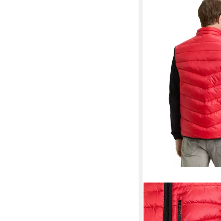
TOM TAILOR
Steppweste mit Tasc
ab 43,85 €
UVP
69,99 €