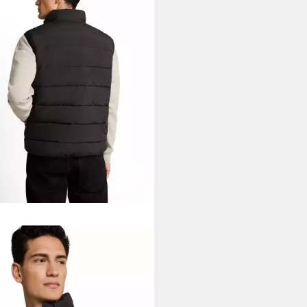
TAILOR DENIM
pweste mit Stehkragen und
verschluss
2,99 €
UVP
59,99 €