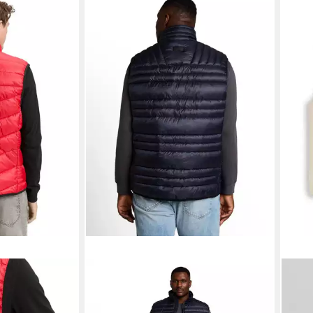
TOM TAILOR PLUS
TOM 
hen
Steppweste mit Stehkragen und
Step
Reißverschluss / Große Größen
Tasc