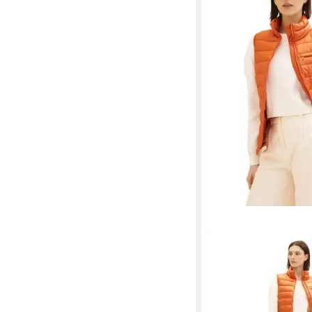
TOM TAILOR
Steppweste (1-tlg) Pl
Details
49,99 €
UVP
79,99 €
-38%