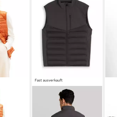
Fast ausverkauft
TOM TAILOR DENIM
TOM 
ain/ohne
Steppweste Jacken Relaxed Fit
Step
Hybrid Steppweste
Reiß
79,99 €
ab 5
-12%