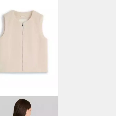
TAILOR
pweste Jacken Teddy Weste mit
hen