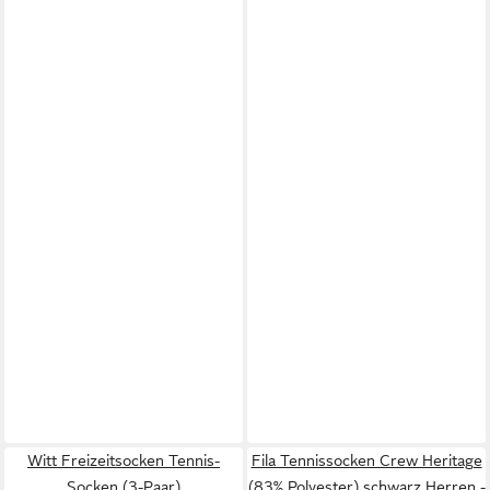
Witt Freizeitsocken Tennis-
Fila Tennissocken Crew Heritage
Socken (3-Paar)
(83% Polyester) schwarz Herren -