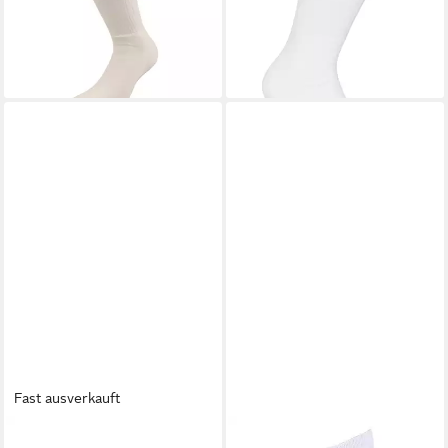
(2,00 €/ 1 Paar)
-25%
Sportsocken, flache
-20%
Zehennaht
+1
Fast ausverkauft
FILA
Tennissocken
FILA
Tennissocken F-Box