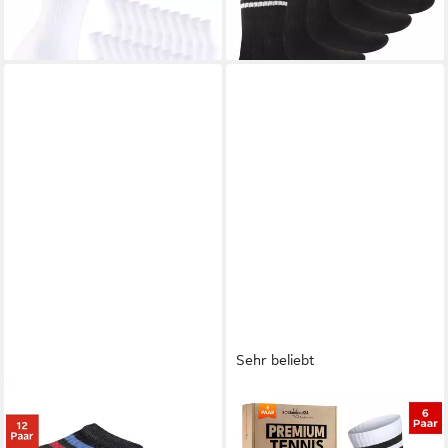
-20%
Socken (10-Paar) verstärkte
Ferse & Fußspitze,
gepolsterte Sohle,
klimaregulierend
Sehr beliebt
GO IN
Tennissocken Damen
SOCKENKAUF24
Herren Kinder Sportsocken
Tennissocken Damen