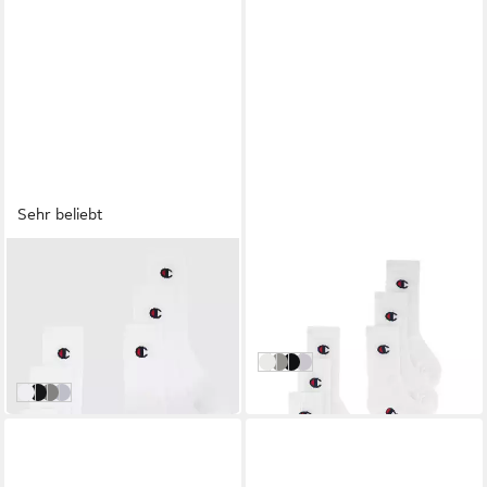
Sehr beliebt
CHAMPION
CHAMPION
Tennissocken (Packung, 6-
Sportsocken (Packung, 6-
Paar) 6er-Pack, sportliche
Paar) für Kinder, 6er-Pack,
ab 13,99 €
ab 15,99 €
Tennissocken, mit
mit sportlichem Stil
UVP
17,99 €
(2,33 €/ 1 Paar)
(2,67 €/ 1 Paar)
Logoschriftzügen, aus
NNY/NNY/WHT/WHT/OXGM/OX
2x grau, 2x schwarz, 2x weiß
NNY/NNY/WHT/WHT/OXGM
Blau/Weiß/Grau
Baumwolle
-22%
6x weiß
6x schwarz
2x grau, 2x weiß, 2x schwarz
Blau/Weiß/Grau