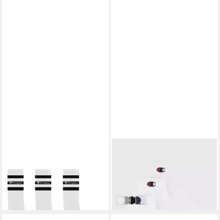
CHAMPION
CHAMPION
Tennissocken Seasonal Crew
Kurzsocken 3 Pack Quarter
Socks (Packung, 3-Paar)
Socks (3-Paar) für sportive
ab 10,99 €
ab 7,49 €
3er-Pack, über dem Knöchel
Aktivitäten geeignet, 3er-
UVP
13,99 €
UVP
8,99 €
(3,66 €/ 1 Paar)
endende Schaftlänge, mit
Pack
-17%
Logoschriftzug
-21%
WHT/WHT/WHT-NS
OXGM/WHT/NBK-NS
NBK/NBK/NBK-NS
Blau/Weiß/Grau
Pink/Weiß/Blau