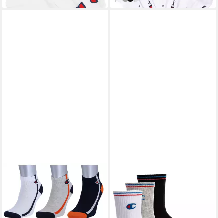
CHAMPION
CHAMPION
Tennissocken (Baumwolle)
Kurzsocken Unisex Socken
Quarter C Logo-Print
3er Pack Baumwollmischung
8,81 €
ab 10,49 €
weiss/grau/navyblau Kinder
(Packung, 3er Pack)
UVP
11,00 €
UVP
12,99 €
- 3 Paar
-20%
-19%