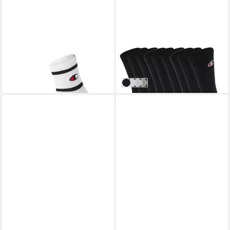
CHAMPION
CHAMPION
Socken (Packung, 3-Paar)
Socken Crew Socks 9pk (Set,
3er-Pack, mit
9-Paar, 9er-Pack)
14,99 €
23,49 €
Logoschriftzug, unifarben-
UVP
26,97 €
(5,00 €/ 1 Paar)
geringelte Optik
-13%
Black
White
White/Blue/Grey
002 - White/Grey/Black