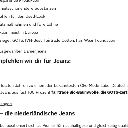
esparende Produktion
heitsschonendere Substanzen
rahlen für den Used-Look
chutzmaßnahmen und faire Löhne
tion meist in Europa
iegel: GOTS, IVN-Best, Fairtrade Cotton, Fair Wear Foundation
 ausgewählten Damenjeans
pfehlen wir dir für Jeans:
n letzten Jahren zu einem der bekanntesten Öko-Mode-Label Deutschl
 Jeans aus fast 100 Prozent
fairtrade Bio-Baumwolle, die GOTS-zerti
angels
 – die niederländische Jeans
el positioniert sich als Pionier für nachhaltigere und gleichzeitig qua