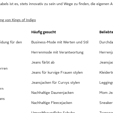
bels ist es, stets innovativ zu sein und Wege zu finden, die eigenen
ng von Kings of Indigo
Häufig gesucht
Beliebt
idung für den
Business-Mode mit Werten und Stil
Durchda
Herrenmode mit Verantwortung
Herrenj
Jeans färbt ab
Jeansja
erren
Jeans für kurvige Frauen stylen
Kleider
Jeansjacken für Curvys stylen
Leggings
ern
Nachhaltige Daunenjacken
Mom Jea
ans
Nachhaltige Fleecejacken
Sneaker
Umweltfreundliche Schuhe
Transpa