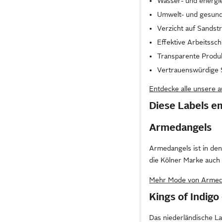
Wasser- und energi
Umwelt- und gesund
Verzicht auf Sandst
Effektive Arbeitss
Transparente Produk
Vertrauenswürdige S
Entdecke alle unsere
Diese Labels em
Armedangels
Armedangels ist in de
die Kölner Marke auch
Mehr Mode von Armed
Kings of Indigo
Das niederländische Lab