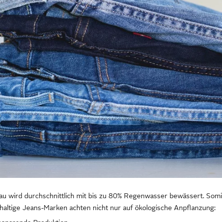
au wird durchschnittlich mit bis zu 80% Regenwasser bewässert. Som
haltige Jeans-Marken achten nicht nur auf ökologische Anpflanzung: