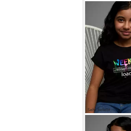
Sehr beliebt
KIDSWORLD
T-Shirt
loading...please wait 