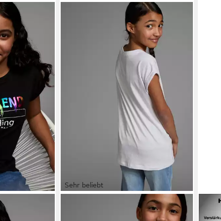
Sehr beliebt
 WEEKEND
KIDSWORLD
T-Shirt Bevor Du
YOU
Kurzarm, weite
fragst: NEIN! Kurzarm, mit Print,
mich