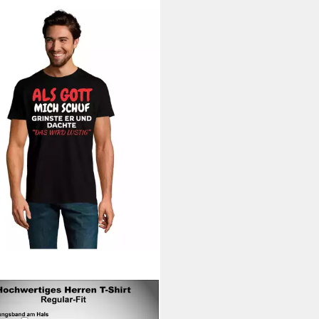
TH DESIGNZ
T-Shirt Als Gott
 Schuf: Herren T-Shirt mit