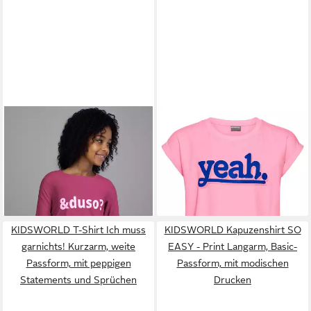
KIDSWORLD
Langarmshirt
KIDSWORLD
T-Shirt
Spruch: &duso? Lässiger
Sprücheshirt mit
ab 7,31 €
ab 10,99 €
Sprüche-Print
UVP
14,99 €
überschnittener Schulter T-
UVP
12,99 €
-51%
Shirt "YEAH" print
-15%
KIDSWORLD T-Shirt Ich muss
KIDSWORLD Kapuzenshirt SO
garnichts! Kurzarm, weite
EASY - Print Langarm, Basic-
Passform, mit peppigen
Passform, mit modischen
Statements und Sprüchen
Drucken