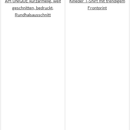
AM UNIQUE kurzärmelig, weit
Kineder T-Shirt mit trendigem
geschnitten, bedruckt,
Frontprint
Rundhalsausschnitt