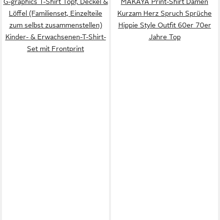
G-graphics T-Shirt Topf, Deckel &
MAKAYA Print-Shirt Damen
Löffel (Familienset, Einzelteile
Kurzam Herz Spruch Sprüche
zum selbst zusammenstellen)
Hippie Style Outfit 60er 70er
Kinder- & Erwachsenen-T-Shirt-
Jahre Top
Set mit Frontprint