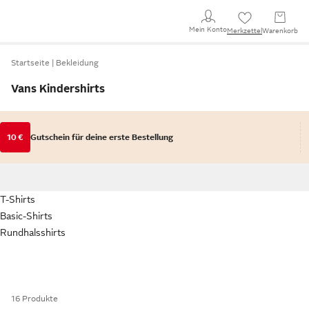
Mein Konto
Merkzettel
Warenkorb
Startseite
Bekleidung
Vans Kindershirts
10 €
Gutschein für deine erste Bestellung
T-Shirts
Basic-Shirts
Rundhalsshirts
16 Produkte