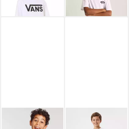
Baumwolle
VANS
T-Shirt DOUBLE
VANS
T-Shirt VANS CLASSIC
STANDARD SS Kurzarm, mit
KIDS für Kinder, mit
ab 14,99 €
ab 15,99 €
UVP
20,00 €
UVP
20,00 €