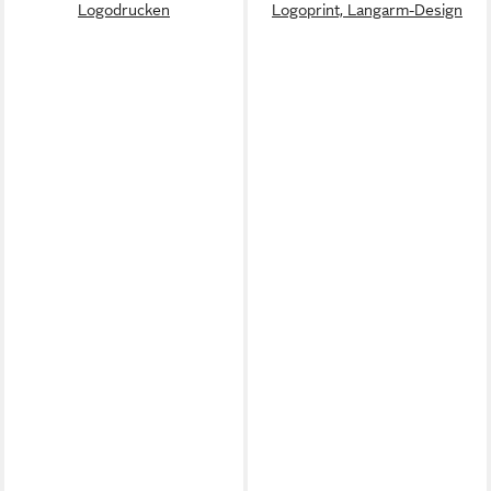
Logodrucken
Logoprint, Langarm-Design