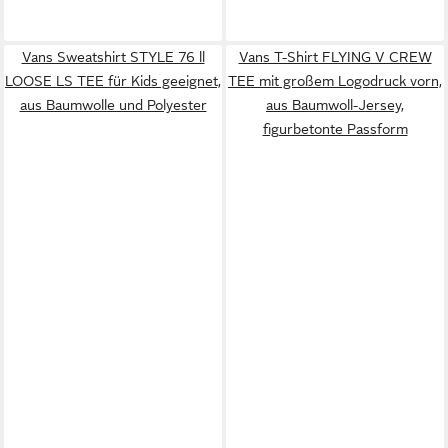
Vans Sweatshirt STYLE 76 ll
Vans T-Shirt FLYING V CREW
LOOSE LS TEE für Kids geeignet,
TEE mit großem Logodruck vorn,
aus Baumwolle und Polyester
aus Baumwoll-Jersey,
figurbetonte Passform