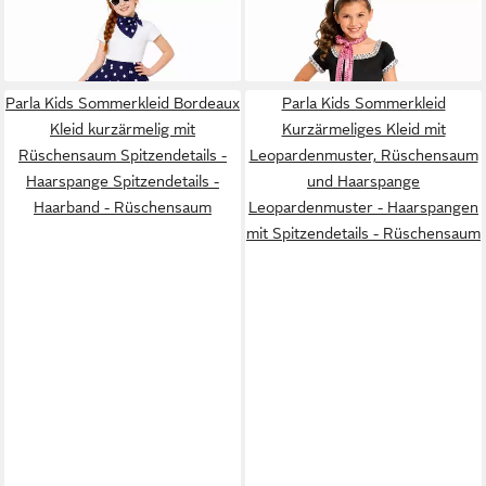
DAS KOSTÜMLAND
Kostüm
FUNNY FASHION
Kostüm
50er Jahre Kostüm - Kinder
50er Jahre 'Sweety Lou' für
14,95 €
24,90 €
Tellerrock mit Halstuch
Mädchen, Rosa
Parla Kids Sommerkleid Bordeaux
Parla Kids Sommerkleid
Kleid kurzärmelig mit
Kurzärmeliges Kleid mit
Rüschensaum Spitzendetails -
Leopardenmuster, Rüschensaum
Haarspange Spitzendetails -
und Haarspange
Haarband - Rüschensaum
Leopardenmuster - Haarspangen
mit Spitzendetails - Rüschensaum