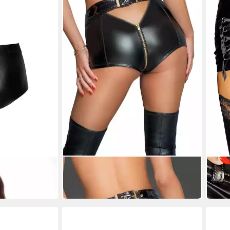
NOIR HANDMADE
NOIR
in schwarz - M
Shorts Damen-Shorts in schwarz - M
Shor
72,99 €
ab 6