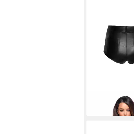
NOIR HANDMADE
Shorts Damen-Shorts 
ab 68,99 €