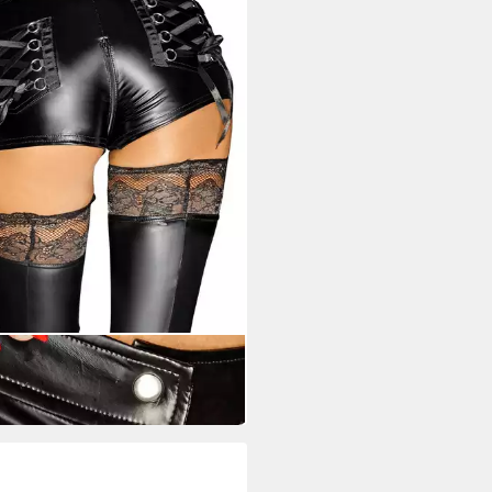
 HANDMADE
ts Damen-Shorts in schwarz - M
7,99 €