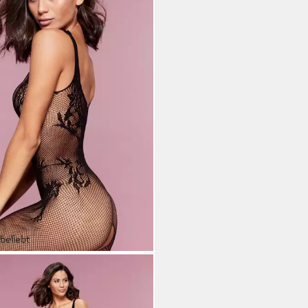
beliebt
TE FLEUR GOLD
stocking-Ouvert Damen mit
enornamenten, Fishnet Bodysuit