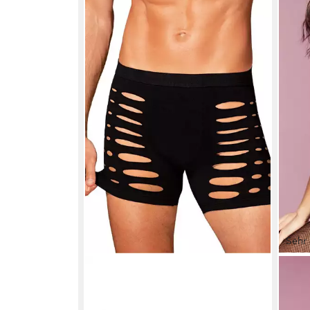
Sehr 
OBSESSIVE
PETI
Boxershorts Boxershorts mit Cut-
Body
outs - schwarz (1-St) Netz
Blum