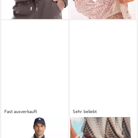
fixierter Shorts, Skort,
Minirock
Fast ausverkauft
Sehr beliebt
POLO RALPH LAUREN
LASCANA
Shorts aus
Bermudas Shorts Golf
elastischer, sommerlicher