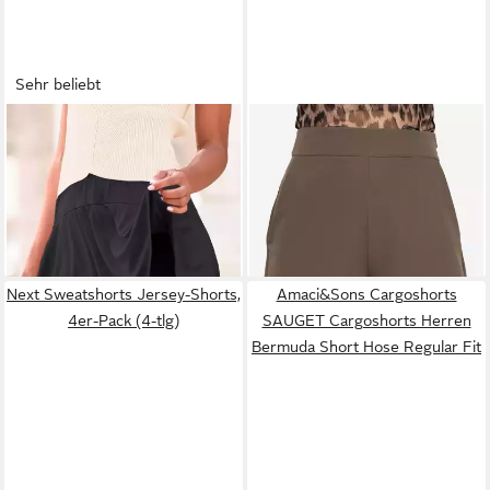
Sehr beliebt
LASCANA
Hosenrock aus
SASSYCLASSY
Shorts
Viskosejersey mit
Figurbetonte Shorts Damen
29,99 €
49,95 €
Gummizugbund kurzer
34,99 €
Elegant Sommer Winter High-
Jerseyrock, Sommerrock mit
-14%
Waist kurze Hose mit
fixierter Shorts, Skort,
seitlichem Reisßverschluss
Minirock
Taupe Schwarz
Next Sweatshorts Jersey-Shorts,
Amaci&Sons Cargoshorts
4er-Pack (4-tlg)
SAUGET Cargoshorts Herren
Bermuda Short Hose Regular Fit