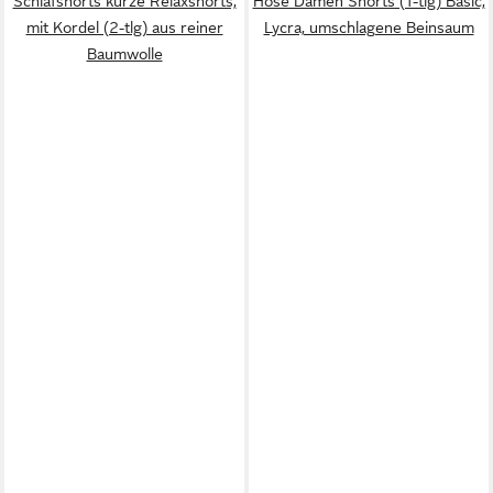
Schlafshorts kurze Relaxshorts,
Hose Damen Shorts (1-tlg) Basic,
mit Kordel (2-tlg) aus reiner
Lycra, umschlagene Beinsaum
Baumwolle