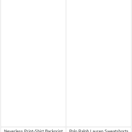
Neverless Print-Shirt Backprint
Polo Ralph Lauren Sweatshorts