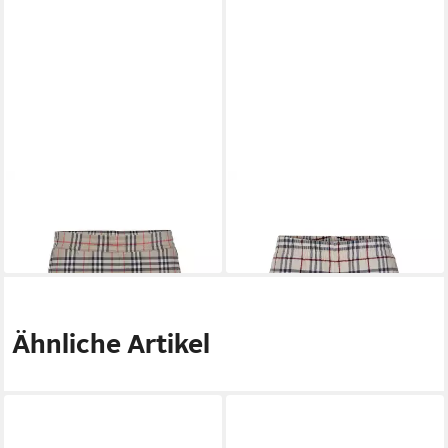
BURBERRY
Shorts
BURBERRY
Shorts
520,00 €
620,00 €
UVP
600,00 €
UVP
720,00 €
-13%
-14%
Ähnliche Artikel