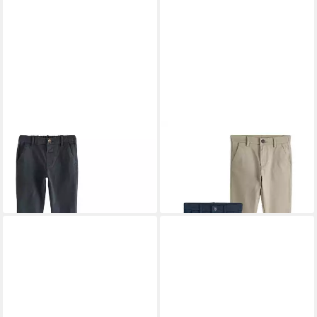
NEXT
Chinohose Chinohose
NEXT
Chinohose Chinohose
mit Stretch, 2er-Pack (2-tlg)
mit Stretch, 2er-Pack (2-tlg)
ab 36,00 €
ab 36,00 €