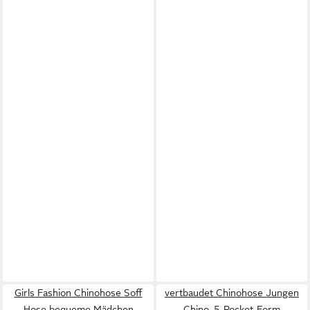
Girls Fashion Chinohose Soff
vertbaudet Chinohose Jungen
Hose bequeme Mädchen
Chino, 5-Pocket-Form