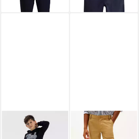
-43%
+7
MINOTI
Chinohose Chino-
TOMMY HILFIGER
Chinohose
Hose (3y-14y)
Kinder bis 16 Jahre
ab 25,11 €
ab 35,96 €
27,90 €
UVP
59,90 €