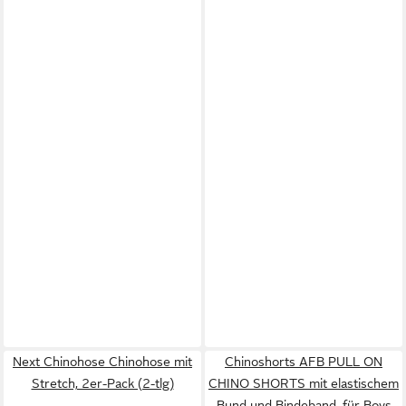
Next Chinohose Chinohose mit
Chinoshorts AFB PULL ON
Stretch, 2er-Pack (2-tlg)
CHINO SHORTS mit elastischem
Bund und Bindeband, für Boys