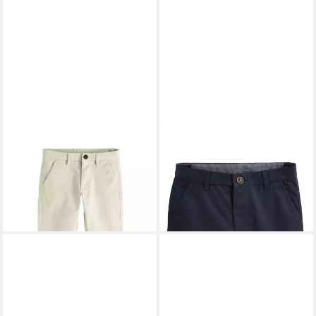
NEXT
Chinohose Regular Fit
NEXT
Chinoshorts Chino-
Chinohose mit Stretch (1-tlg)
Shorts (1-tlg)
14,00 €
ab 13,00 €
UVP
20,00 €
-30%
+7