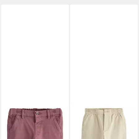
NEXT
Chinohose Chinohose
NEXT
Chinohose Hybrid
mit Stretch (1-tlg)
Chinohose (1-tlg)
ab 21,00 €
ab 16,00 €
UVP
23,00 €
-30%
+3