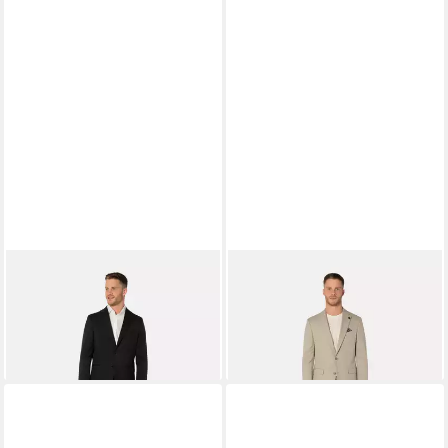
THOMAS GOODWIN
Anzug
THOMAS GOODWIN
Anzug
Anzug im Modern-Fit
5039-90 (2-tlg) Baumwollmix
269,90 €
219,95 €