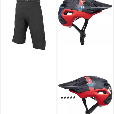
O’NEAL
Fahrradhose
ab 33,89 €
UVP
109,99 €
-69%
lieferbar - in 4-5 Werktagen bei dir
O’NEAL
Allroundhelm Trailfinder Rio
V.22 Fahrradhelm
(1)
35,49 €
89,99 €
-61%
lieferbar - in 2-3 Werktagen bei dir