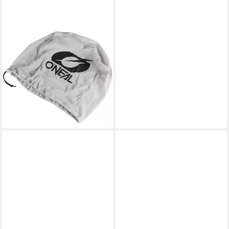
O’NEAL
Motocrosshelm 3SRS Vision
Motocross Helm
70,40 €
159,99 €
-56%
lieferbar - in 2-3 Werktagen bei dir