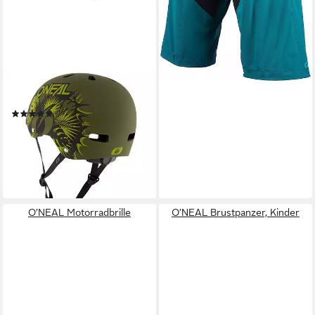
O’NEAL
BMX-Helm
(1)
ab 38,89 €
UVP
79,99 €
-51%
lieferbar - in 4-5 Werktagen bei dir
O’NEAL Motorradbrille
O’NEAL Brustpanzer, Kinder