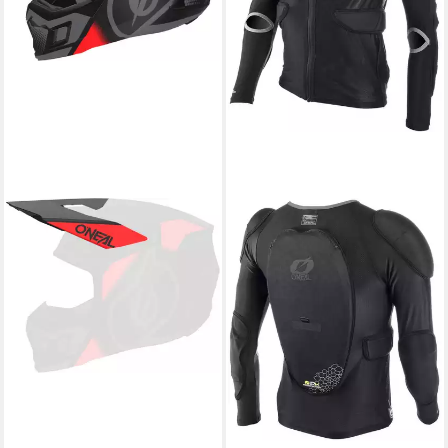
O’NEAL
Protektorenjacke BP
Protektorenjacke,
protektoren
ab 85,49 €
199,99 €
-57%
lieferbar - in 2-3 Werktagen bei dir