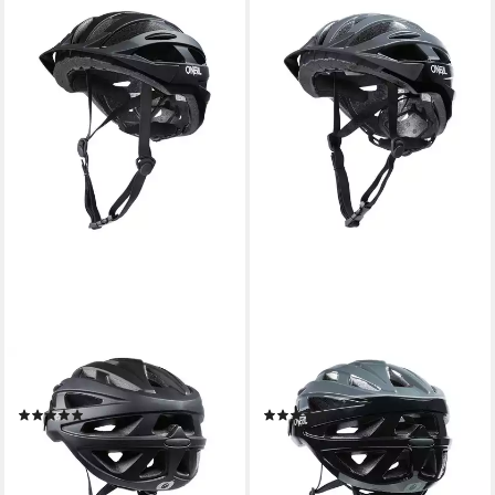
O’NEAL
O’NEAL
Mountainbikehelm
Mountainbikehelm
(4)
(2)
ab 33,79 €
ab 28,89 €
UVP
69,99 €
UVP
69,99 €
-52%
-59%
lieferbar - in 4-5 Werktagen bei dir
lieferbar - in 4-5 Werktagen bei dir