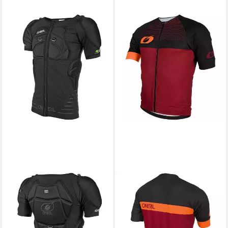
O’NEAL
O’NEAL
Protektorenjacke
Radtrikot
83,89 €
23,89 €
UVP
149,99 €
UVP
69,99 €
-44%
-66%
lieferbar - in 4-5 Werktagen bei dir
lieferbar - in 4-5 Werktagen bei dir