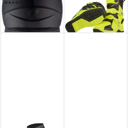
(1)
144,50 €
269,99 €
ab 116,59 €
UVP
129,99 €
-46%
-10%
lieferbar - in 2-3 Werktagen bei dir
lieferbar - in 4-5 Werktagen bei dir