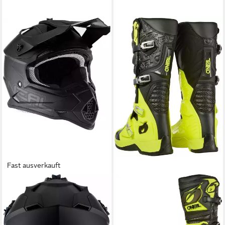
Fast ausverkauft
O’NEAL
O’NEAL
Motocrosshelm 2Series Solid
RMX Pro Motocross Stiefel
2023 Motocross Helm, ECE
Motorradstiefel absorbierend
22.06
robust