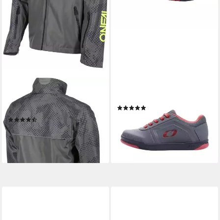
O’NEAL
O’NEAL
Regenjacke Shore V.22
Fahrradschuh
(2)
Regenjacke wasserdicht
ab 75,54 €
(3)
lieferbar - in 4-5 Werktagen bei dir
43,89 €
UVP
69,99 €
-37%
lieferbar - in 4-5 Werktagen bei dir