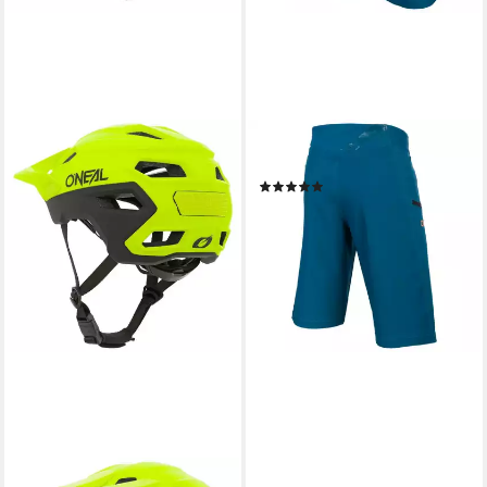
O’NEAL
Fahrradhose
(1)
ab 23,89 €
UVP
59,99 €
-60%
lieferbar - in 4-5 Werktagen bei dir
O’NEAL