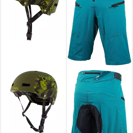
O’NEAL
Radhose Pin It V.22
Fahrradshorts Atmungsaktiv
ab 33,89 €
UVP
89,99 €
-62%
lieferbar - in 4-5 Werktagen bei dir