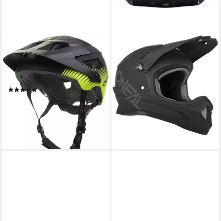
O’NEAL
O’NEAL
Allroundhelm Defender Grill
Allroundhelm Sonus Solid
Fahrradhelm, reflektierende,
Jugend Downhill Helm
84,53 €
Leichtgewicht
lieferbar - in 4-5 Werktagen bei dir
(5)
41,49 €
69,99 €
-41%
lieferbar - in 2-3 Werktagen bei dir