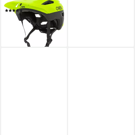
Mountainbikehelm
(5)
53,89 €
UVP
99,99 €
-46%
lieferbar - in 4-5 Werktagen bei dir