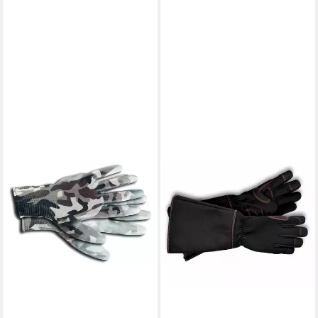
KIXX
Gartenhandschuhe
Rosenhandschuh schwarz
23,99 €
lieferbar - in 2-3 Werktagen bei dir