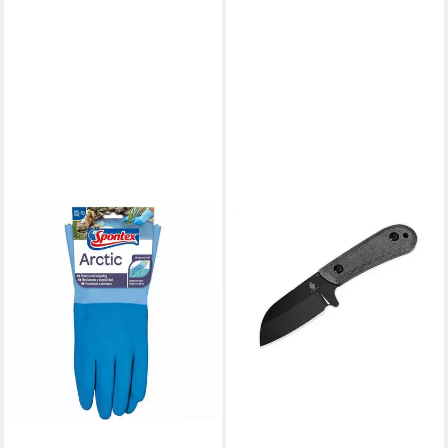
SPONTEX
Gartenhandschuhe
Gartenhandschuh Arctic Gr. 7
13,99 €
lieferbar - in 4-5 Werktagen bei dir