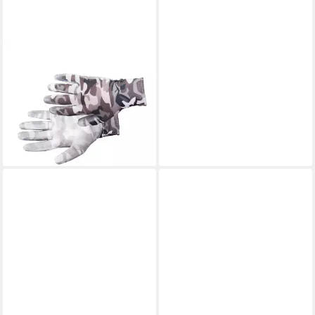
KIXX
Gartenhandschuhe
Handschuhe für die
Gartenarbeit, Camouflage-
Weiß
4,99 €
lieferbar - in 2-3 Werktagen bei dir