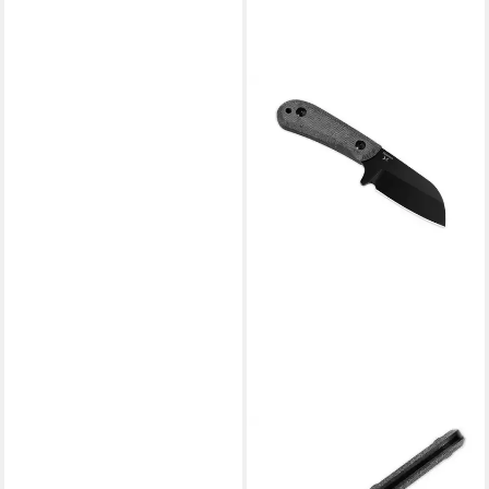
KIZER
Universalmesser Deckhand
Micarta G10 All Black