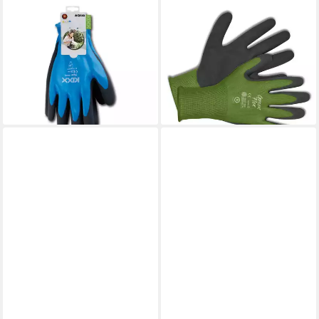
KIXX
KIXX
Gartenhandschuhe Aqua
Gartenhandschuhe Green
Handschuhe für die
Flex Handschuhe für die
Gartenarbeit
Gartenarbeit
9,49 €
Grün/Dunkelgrün - Größe 8
lieferbar - in 2-3 Werktagen bei dir
7,49 €
lieferbar - in 2-3 Werktagen bei dir