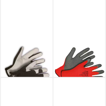
KIXX
KIXX
Gartenhandschuhe Work Line
Gartenhandschuhe
Lycra-Ziegennappa
Handschuhe für die
Arbeitshandschuh
Gartenarbeit, Rot/Grau
17,99 €
8,49 €
lieferbar - in 2-3 Werktagen bei dir
lieferbar - in 2-3 Werktagen bei dir