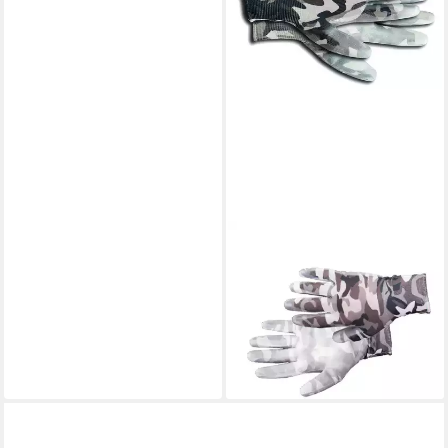
KIXX
Gartenhandschuhe
Handschuhe für die
Gartenarbeit, Camouflage-
Weiß, 3er Set
11,99 €
lieferbar - in 2-3 Werktagen bei dir