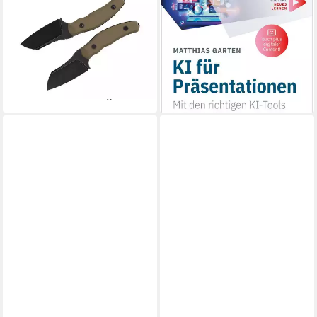
KIZER
KI für Präsentationen /
Universalmesser Kizer
Matthias Garten
Bulldog Fix 14C28N, Brown
32,90 €
G10, Black Stonewash, (1 St),
lieferbar - in 2-3 Werktagen bei dir
Scheide inklusive
89,95 €
lieferbar - in 3-4 Werktagen bei dir