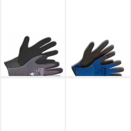
KIXX
KIXX
Gartenhandschuhe Flex
Gartenhandschuhe Color Line
Handschuhe für die
Arbeitshandschuhe,
Gartenarbeit, Grau/Schwarz
Blau/Schwarz
ab 5,99 €
8,49 €
lieferbar - in 2-3 Werktagen bei dir
lieferbar - in 2-3 Werktagen bei dir