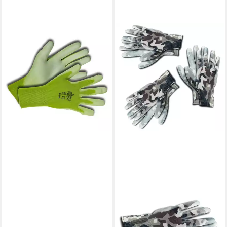
KIXX
Gartenhandschuhe
Handschuhe für die
Gartenarbeit,
Hellgrün/Limette
6,99 €
lieferbar - in 2-3 Werktagen bei dir