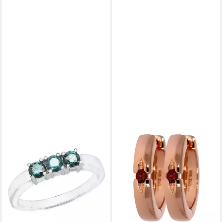
XEN
Fingerring
149,50 €
UVP
299,00 €
-50%
in 2-3 Werktagen bei dir