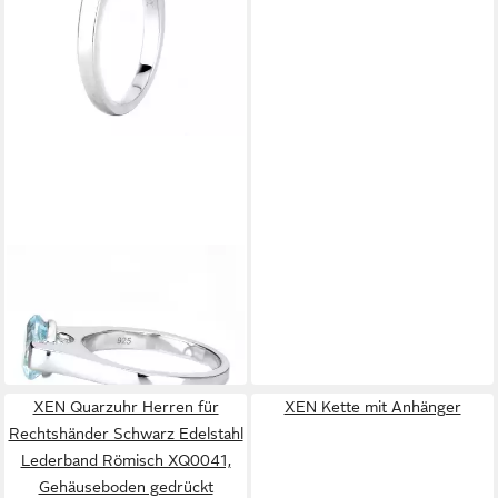
XEN
Fingerring
23,60 €
UVP
59,00 €
-60%
in 2-3 Werktagen bei dir
XEN Quarzuhr Herren für
XEN Kette mit Anhänger
Rechtshänder Schwarz Edelstahl
Lederband Römisch XQ0041,
Gehäuseboden gedrückt