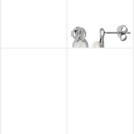
XEN
Paar Ohrstecker
29,50 €
UVP
59,00 €
-50%
in 2-3 Werktagen bei dir