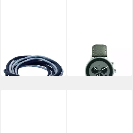
XEN
XEN
Armband
Chronograph
84,50 €
59,00 €
UVP
169,00 €
UVP
159,00 €
-50%
-63%
in 2-3 Werktagen bei dir
in 2-3 Werktagen bei dir