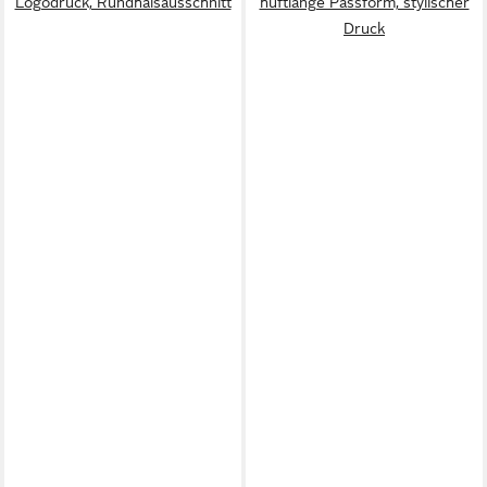
Logodruck, Rundhalsausschnitt
hüftlange Passform, stylischer
Druck