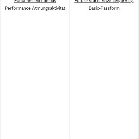
Funktionsshirt adidas
Future starts now! langärmlig,
Performance Atmungsaktivität
Basic-Passform