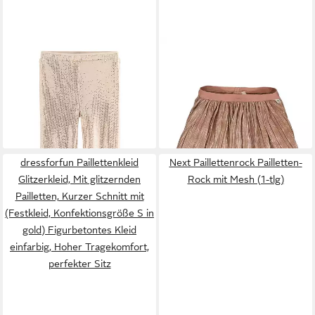
NEXT
Leggings Party-
GARCIA
A-Linien-Rock
Leggings mit ausgestelltem
Plissee-Optik
21,00 €
12,99 €
Bein (1-tlg)
UVP
30,00 €
UVP
25,99 €
-30%
-50%
dressforfun Paillettenkleid
Next Paillettenrock Pailletten-
Glitzerkleid, Mit glitzernden
Rock mit Mesh (1-tlg)
Pailletten, Kurzer Schnitt mit
(Festkleid, Konfektionsgröße S in
gold) Figurbetontes Kleid
einfarbig, Hoher Tragekomfort,
perfekter Sitz