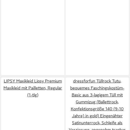
LIPSY Maxikleid Lipsy Premium
dressforfun Tüllrock Tutu,
Maxikleid mit Pailletten, Regular
bequemes Faschingskostüm-
(1-tlg)
Basic aus 3-lagigem Tüll mit
Gummizug (Ballettrock,
Konfektionsgröße 140 (9-10
Jahre) in gold) Eingenähter
Satinunterrock, Schleife als
Verzierung, angenehm tragbar