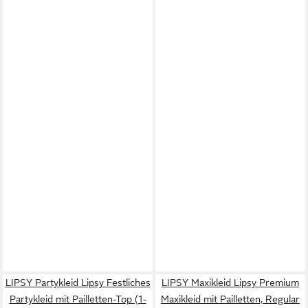
LIPSY Partykleid Lipsy Festliches
LIPSY Maxikleid Lipsy Premium
Partykleid mit Pailletten-Top (1-
Maxikleid mit Pailletten, Regular