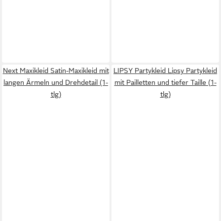
Next Maxikleid Satin-Maxikleid mit
LIPSY Partykleid Lipsy Partykleid
langen Ärmeln und Drehdetail (1-
mit Pailletten und tiefer Taille (1-
tlg)
tlg)