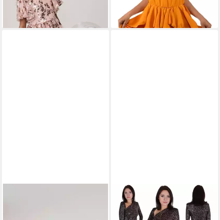
+1
# SATURNDAY
Tüllkleid
SARCIA.EU
Midikleid
Mädchenkleid mit Tüllrock –
Tailliertes Midikleid mit Schlitz
ab 32,90 €
28,99 €
39,00 €