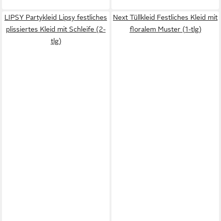
LIPSY Partykleid Lipsy festliches
Next Tüllkleid Festliches Kleid mit
plissiertes Kleid mit Schleife (2-
floralem Muster (1-tlg)
tlg)