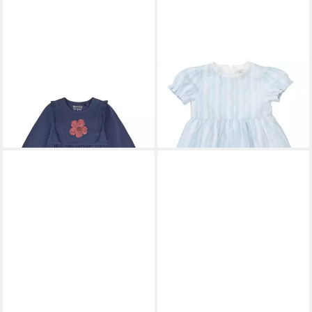
STACCATO
Jerseykleid (1-tlg)
STACCATO
A-Linien-Kleid
Rüschen
Md.-Kleid
22,39 €
25,99 €
UVP
27,99 €
-20%