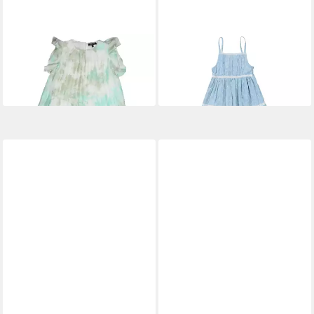
STACCATO
Sommerkleid
STACCATO
Sommerkleid
28,79 €
31,99 €
UVP
35,99 €
UVP
39,99 €
-20%
-20%