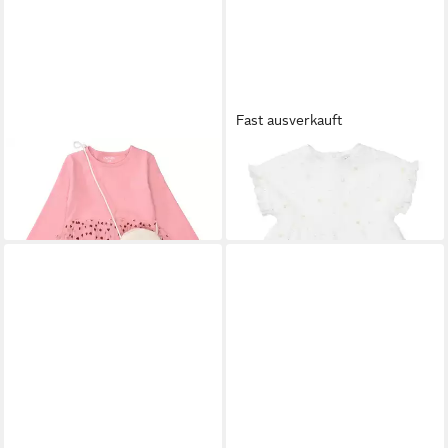
Fast ausverkauft
STACCATO
Jeanskleid
STACCATO
Sommerkleid
39,99 €
20,79 €
UVP
25,99 €
-20%