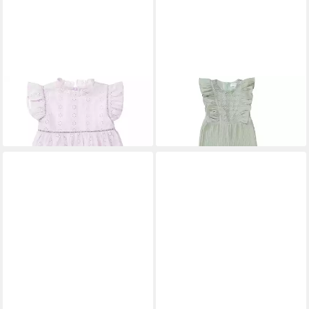
STACCATO
Sommerkleid
STACCATO
Sommerkleid
22,39 €
23,99 €
UVP
27,99 €
UVP
29,99 €
-20%
-20%