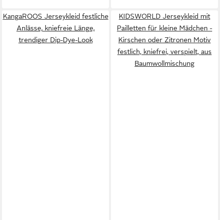
KangaROOS Jerseykleid festliche
KIDSWORLD Jerseykleid mit
Anlässe, kniefreie Länge,
Pailletten für kleine Mädchen -
trendiger Dip-Dye-Look
Kirschen oder Zitronen Motiv
festlich, kniefrei, verspielt, aus
Baumwollmischung