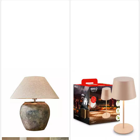
Memoryfunktion,
Nachtlichtfunktion, RGB,
Smart Home, Timerfunktion,
Weckerfunktion, dimmbar
über Fernbedienung, getrennt
schaltbar, mehrere
Helligkeitsstufen, LED fest
integriert, RGB, App‑ &
Sprachsteuerung (TV‑Sync
mit Hue Bridge & Sync Box)