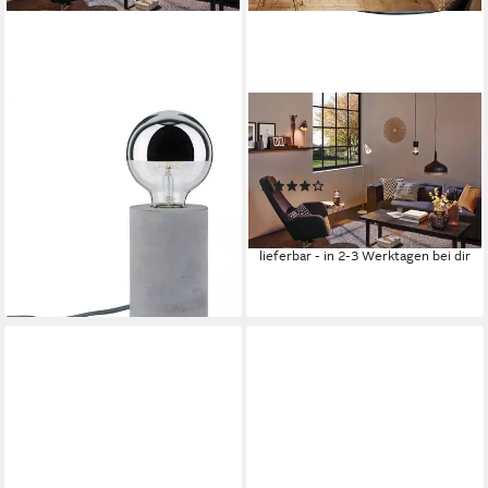
PAULMANN
PAULMANN
Tischleuchte Neordic Mik
LED Tischleuchte Orm, ohne
rund max.1x20W E27 Grau
Leuchtmittel, E27
(6)
230V Beton, ohne
66,96 €
UVP
86,99 €
Leuchtmittel
-23%
14,01 €
UVP
37,99 €
lieferbar - in 2-3 Werktagen bei dir
-63%
lieferbar - in 2-3 Werktagen bei dir