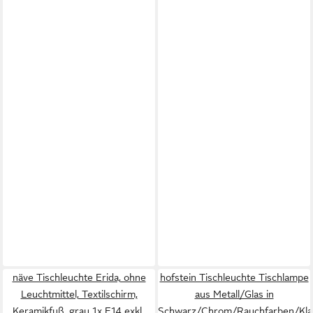
näve Tischleuchte Erida, ohne
hofstein Tischleuchte Tischlampe
Leuchtmittel, Textilschirm,
aus Metall/Glas in
Keramikfuß, grau 1x E14 exkl.,
Schwarz/Chrom/Rauchfarben/Klar