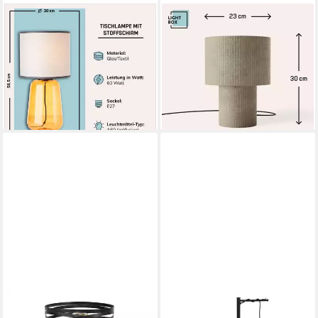
LIGHTBOX
LIGHTBOX
Tischleuchte, ohne
Tischleuchte, ohne
Leuchtmittel, Tischlampe, 56
Leuchtmittel, Retro
cm Höhe, Ø 30 cm, Schalter,
Tischlampe, Cord, Stoff, E27,
E27, 60 W, Glas/Stoff
30cm, dekorativ, grau
79,99 €
49,99 €
lieferbar - in 3-4 Werktagen bei dir
lieferbar - in 3-4 Werktagen bei dir