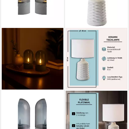
LIGHTBOX
LIGHTBOX
Tischleuchte, LED-Kerzen
Tischleuchte, ohne
Tischleuchten 2er-Set, 16x8
Leuchtmittel, graue Keramik
cm, Rauchglas, 2500K, grau
Tischlampe weißem
19,99 €
Stoffschirm - 42 cm Höhe -
lieferbar - in 3-4 Werktagen bei dir