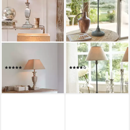
MIRABEAU
MIRABEAU
Tischleuchte Tischlampe
Tischleuchte Tischlampe
Gorham weiß/antikgrau
Swindon beige/grau
(5)
(5)
74,95 €
46,95 €
UVP
54,95 €
lieferbar - in 5-6 Werktagen bei dir
-15%
lieferbar - in 5-6 Werktagen bei dir