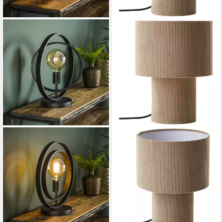
FAMLIGHTS
BRILLIANT
Tischleuchte famlights,
Tischleuchte Tony, ohne
Tischleuchte Henrik in Grau
Leuchtmittel, mit Cord-
E27
Lampenschirm, 30 x 23 cm,
89,99 €
E27, Textil
lieferbar - in 3-4 Werktagen bei dir
48,28 €
UVP
64,99 €
-26%
lieferbar - in 2-3 Werktagen bei dir