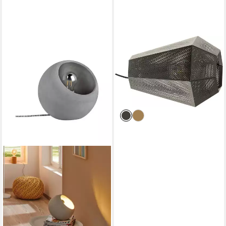
EGLO
Tischleuchte CHIAVICA, ohne
Leuchtmittel
ab 27,52 €
UVP
87,90 €
-69%
lieferbar - in 3-4 Werktagen bei dir