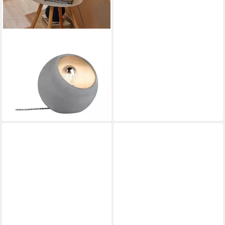
PAULMANN
Tischleuchte Neordic Ingram
max.1x20W E27 Grau 230V
Beton, ohne Leuchtmittel
61,35 €
UVP
79,49 €
-23%
lieferbar - in 2-3 Werktagen bei dir