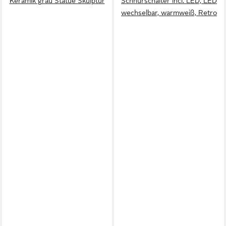
Keramik grau Statue Skulptur
Schnurschalter incl. LED, LED
wechselbar, warmweiß, Retro