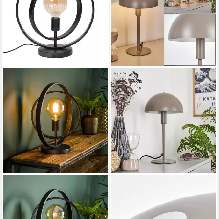
LIADOMO
HOFSTEIN
Tischleuchte Houston, ohne
Tischleuchte moderne
Leuchtmittel, Tischlampe im
Nachttischlampe aus Metall in
rustikalen Industrial Stil
Grau/Weiß, ohne