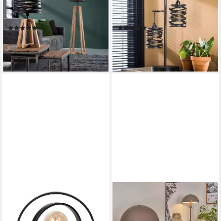
Leuchtmittel, Tischlampe im
Leuchtmittel, rustikaler
rustikalen Industrial Look
Industrial Look
(1)
(1)
119,00 €
119,00 €
UVP
129,00 €
UVP
129,00 €
-8%
-8%
lieferbar - in 6-7 Werktagen bei dir
lieferbar - in 6-7 Werktagen bei dir