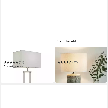
Sehr beliebt
LINDBY
PAULEEN
Tischleuchte Sigurd
Tischleuchte Go for Glow
(11)
(87)
Produktdatenblatt
45,70 €
UVP
58,49 €
89,90 €
-22%
in 4-5 Werktagen bei dir
in 2-3 Werktagen bei dir