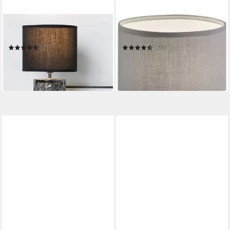
PAULEEN
REALITY LEUCHTEN
Tischleuchte Crystal Glow
Tischleuchte PIKE
(59)
(28)
29,99 €
24,22 €
UVP
33,99 €
in 3-4 Werktagen bei dir
-12%
in 2-3 Werktagen bei dir