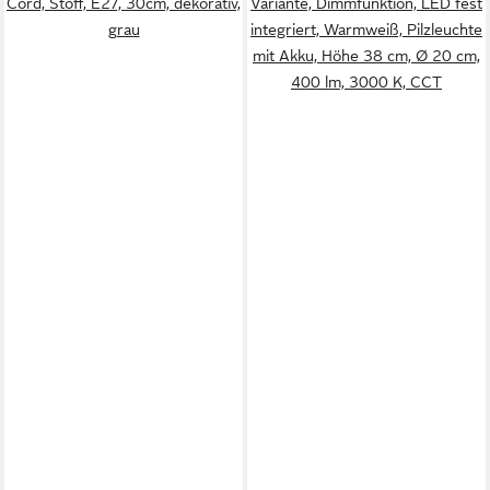
Cord, Stoff, E27, 30cm, dekorativ,
Variante, Dimmfunktion, LED fest
grau
integriert, Warmweiß, Pilzleuchte
mit Akku, Höhe 38 cm, Ø 20 cm,
400 lm, 3000 K, CCT