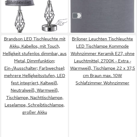
Produktdatenblatt
-41%
49,99 €
UVP
129,99 €
in 3-4 Werktagen bei dir
(49,99 €/ 1 Paar)
grau/nickelfarben
weiß/nickelfarben
-62%
in 4-5 Werktagen bei dir
Brandson LED Tischleuchte mit
Briloner Leuchten Tischleuchte
Akku, Kabellos, mit Touch,
LED Tischlampe Kommode
Helligkeit stufenlos dimmbar, aus
Wohnzimmer Keramik E27, ohne
Metal, Dimmfunktion;
Leuchtmittel, 2700K - Extra -
Ein-/Ausschalter; Farbwechsel;
Warmweiß, Tischlampe 22 x 37,5
mehrere Helligkeitsstufen, LED
cm Braun max. 10W
fest integriert, Kaltweiß,
Schlafzimmer Wohnzimmer
Neutralweiß, Warmweiß,
Tischlampe, Nachttischlampe,
Leselampe, Schreibtischlampe,
großer Akku